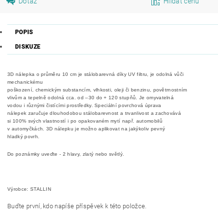
Dotaz
Hlídat cenu
POPIS
DISKUZE
3D nálepka o průměru 10 cm je stálobarevná díky UV filtru, je odolná vůči
mechanickému
poškození, chemickým substancím, vlhkosti, oleji či benzinu, povětrnostním
vlivům a tepelně odolná cca. od –30 do + 120 stupňů. Je omyvatelná
vodou i různými čistícími prostředky. Speciální povrchová úprava
nálepek zaručuje dlouhodobou stálobarevnost a trvanlivost a zachovává
si 100% svých vlastností i po opakovaném mytí např. automobilů
v automyčkách. 3D nálepku je možno aplikovat na jakýkoliv pevný
hladký povrh.
Do poznámky uveďte - 2 hlavy, zlatý nebo světlý.
Výrobce: STALLIN
Buďte první, kdo napíše příspěvek k této položce.