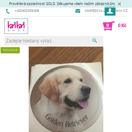
Prověřená společnost GOLD. Děkujeme všem našim zákazníkům.
+420602655408
MARESOVA.L@SEZNAM.CZ
0
0 Kč
NOVINKA