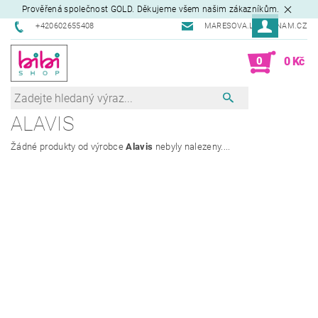
Prověřená společnost GOLD. Děkujeme všem našim zákazníkům.
+420602655408
MARESOVA.L@SEZNAM.CZ
0
0 Kč
ALAVIS
Žádné produkty od výrobce
Alavis
nebyly nalezeny....