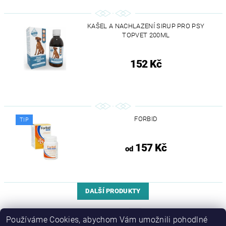
KAŠEL A NACHLAZENÍ SIRUP PRO PSY
TOPVET 200ML
152 Kč
FORBID
TIP
157 Kč
od
DALŠÍ PRODUKTY
...
1
2
3
12
Používáme Cookies, abychom Vám umožnili pohodlné