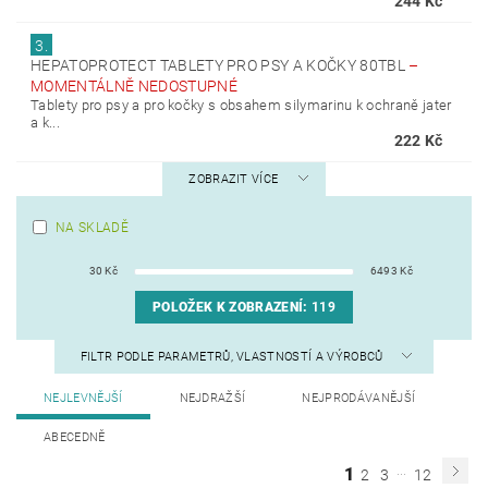
244 Kč
3.
HEPATOPROTECT TABLETY PRO PSY A KOČKY 80TBL
–
MOMENTÁLNĚ NEDOSTUPNÉ
Tablety pro psy a pro kočky s obsahem silymarinu k ochraně jater
a k...
222 Kč
ZOBRAZIT VÍCE
NA SKLADĚ
30
Kč
6493
Kč
POLOŽEK K ZOBRAZENÍ:
119
FILTR PODLE PARAMETRŮ, VLASTNOSTÍ A VÝROBCŮ
NEJLEVNĚJŠÍ
NEJDRAŽŠÍ
NEJPRODÁVANĚJŠÍ
ABECEDNĚ
...
1
2
3
12