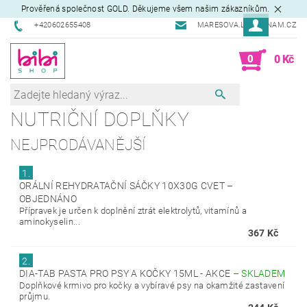
Prověřená společnost GOLD. Děkujeme všem našim zákazníkům.
+420602655408
MARESOVA.L@SEZNAM.CZ
0
0 Kč
NUTRIČNÍ DOPLŇKY
NEJPRODÁVANĚJŠÍ
1.
ORÁLNÍ REHYDRATAČNÍ SÁČKY 10X30G CVET
–
OBJEDNÁNO
Přípravek je určen k doplnění ztrát elektrolytů, vitamínů a
aminokyselin...
367 Kč
2.
DIA-TAB PASTA PRO PSY A KOČKY 15ML - AKCE
–
SKLADEM
Doplňkové krmivo pro kočky a vybíravé psy na okamžité zastavení
průjmu.