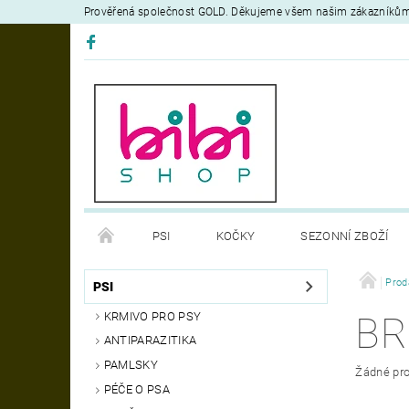
Prověřená společnost GOLD. Děkujeme všem našim zákazníků
PSI
KOČKY
SEZONNÍ ZBOŽÍ
DEZINFEKČNÍ PROSTŘEDKY
VÝCVIK
Prod
OB
PSI
KRMIVO PRO PSY
BR
MOJE OBJEDNÁVKA
ANTIPARAZITIKA
PAMLSKY
Žádné pro
PÉČE O PSA