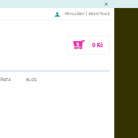
|
PŘIHLÁŠENÍ
REGISTRACE
0
0 Kč
ÍŘATA
BLOG
LAMACE - FORMULÁŘ