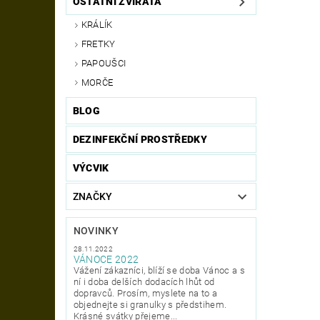
OSTATNÍ ZVÍŘATA
KRÁLÍK
FRETKY
PAPOUŠCI
MORČE
BLOG
DEZINFEKČNÍ PROSTŘEDKY
VÝCVIK
ZNAČKY
NOVINKY
28.11.2022
VÁNOCE 2022
Vážení zákazníci, blíží se doba Vánoc a s
ní i doba delších dodacích lhůt od
dopravců. Prosím, myslete na to a
objednejte si granulky s předstihem.
Krásné svátky přejeme...