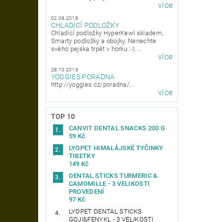
více
02.08.2018
CHLADÍCÍ PODLOŽKY
Chladící podložky HyperKewl skladem,
Smarty podložky a obojky. Nenechte
svého pejska trpět v horku :-)....
více
28.10.2016
YOGGIES PORADNA
http://yoggies.cz/poradna/...
více
TOP 10
CANVIT DENTAL SNACKS 200 G
59 Kč
LYOPET HIMALÁJSKÉ TYČINKY
TIBETKY
149 Kč
DENTAL STICKS TURMERIC &
CAMOMILLE - 3 VELIKOSTI
PROVEDENÍ
97 Kč
LYOPET DENTAL STICKS
GOJI&FENYKL - 3 VELIKOSTI