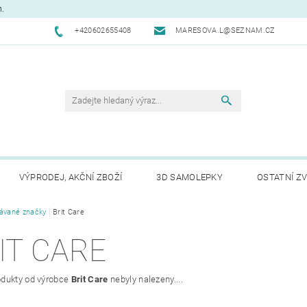
m.
+420602655408
MARESOVA.L@SEZNAM.CZ
VÝPRODEJ, AKČNÍ ZBOŽÍ
3D SAMOLEPKY
OSTATNÍ ZV
ávané značky
CHODNÍ PODMÍNKY
Brit Care
NAPIŠTE NÁM
KONTAKTY
REK
IT CARE
dukty od výrobce
Brit Care
nebyly nalezeny....