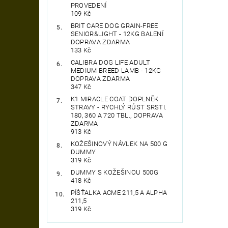
PROVEDENÍ
109 Kč
BRIT CARE DOG GRAIN-FREE
SENIOR&LIGHT - 12KG BALENÍ
DOPRAVA ZDARMA
133 Kč
CALIBRA DOG LIFE ADULT
MEDIUM BREED LAMB - 12KG
DOPRAVA ZDARMA
347 Kč
K1 MIRACLE COAT DOPLNĚK
STRAVY - RYCHLÝ RŮST SRSTI.
180, 360 A 720 TBL., DOPRAVA
ZDARMA
913 Kč
KOŽEŠINOVÝ NÁVLEK NA 500 G
DUMMY
319 Kč
DUMMY S KOŽEŠINOU 500G
418 Kč
PÍŠŤALKA ACME 211,5 A ALPHA
211,5
319 Kč