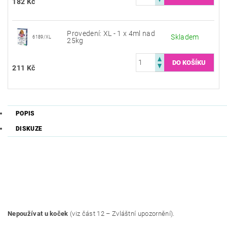
182 Kč
Provedení: XL - 1 x 4ml nad
Skladem
6189/XL
25kg
211 Kč
POPIS
DISKUZE
Nepoužívat u koček
(viz část 12 – Zvláštní upozornění).