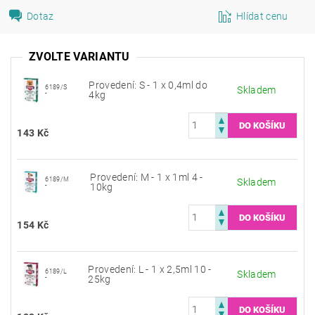
Dotaz
Hlídat cenu
ZVOLTE VARIANTU
Provedení: S - 1 x 0,4ml do
6189/S
Skladem
-
4kg
143 Kč
Provedení: M - 1 x 1ml 4 -
6189/M
Skladem
-
10kg
154 Kč
Provedení: L - 1 x 2,5ml 10 -
6189/L
Skladem
-
25kg