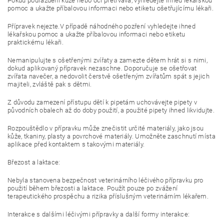
Pokud podráždění kůže nebo očí přetrvává, vyhledejte ihned lékařskou
pomoc a ukažte příbalovou informaci nebo etiketu ošetřujícímu lékaři.
Přípravek nejezte.V případě náhodného pozření vyhledejte ihned
lékařskou pomoc a ukažte příbalovou informaci nebo etiketu
praktickému lékaři.
Nemanipulujte s ošetřenými zvířaty a zamezte dětem hrát si s nimi,
dokud aplikovaný přípravek nezaschne. Doporučuje se ošetřovat
zvířata navečer, a nedovolit čerstvě ošetřeným zvířatům spát s jejich
majiteli, zvláště pak s dětmi.
Z důvodu zamezení přístupu dětí k pipetám uchovávejte pipety v
původních obalech až do doby použití, a použité pipety ihned likvidujte.
Rozpouštědlo v přípravku může znečistit určité materiály, jako jsou
kůže, tkaniny, plasty a povrchové materiály. Umožněte zaschnutí místa
aplikace před kontaktem s takovými materiály.
Březost a laktace:
Nebyla stanovena bezpečnost veterinárního léčivého přípravku pro
použití během březosti a laktace. Použít pouze po zvážení
terapeutického prospěchu a rizika příslušným veterinárním lékařem.
Interakce s dalšími léčivými přípravky a další formy interakce: