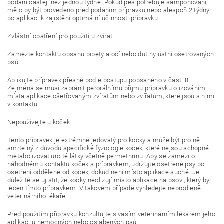
podání častěji než jednou týdně. Pokud pes potřebuje šamponování,
mělo by být provedeno před podáním přípravku nebo alespoň 2 týdny
po aplikaci k zajištění optimální účinnosti přípravku.
Zvláštní opatření pro použití u zvířat:
Zamezte kontaktu obsahu pipety a očí nebo dutiny ústní ošetřovaných
psů.
Aplikujte přípravek přesně podle postupu popsaného v části 8.
Zejména se musí zabránit perorálnímu příjmu přípravku olizováním
místa aplikace ošetřovaným zvířatům nebo zvířatům, které jsou s nimi
v kontaktu.
Nepoužívejte u koček.
Tento přípravek je extrémně jedovatý pro kočky a může být pro ně
smrtelný z důvodu specifické fyziologie koček, které nejsou schopné
metabolizovat určité látky včetně permethrinu. Aby se zamezilo
náhodnému kontaktu koček s přípravkem, udržujte ošetřené psy po
ošetření odděleně od koček, dokud není místo aplikace suché. Je
důležité se ujistit, že kočky neolizují místo aplikace na psovi, který byl
léčen tímto přípravkem. V takovém případě vyhledejte neprodleně
veterinárního lékaře.
Před použitím přípravku konzultujte s vaším veterinárním lékařem jeho
aplikaci u nemocných nebo oslabených psů.