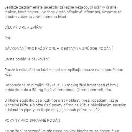
Jestliže zaznamenáte jakékoliv závažné nežádoucí účinky či jiné
reakce, které nejsou uvedeny v této příbalové informaci, oznamte to
prosím vašemu veterinárnímu lékaři.
CÍLOVÝ DRUH ZVÍŘAT
Psi.
DÁVKOVÁNÍ PRO KAŽDÝ DRUH, CESTA(Y) A ZPŮSOB PODÁNÍ
Cesta podání a dávkování:
Pouze k nakapání na kůži – spot-on. Aplikujte pouze na neporušenou
kůži.
Doporučená minimální dávka je: 10 mg/kg živé hmotnosti (ž.hm.)
imidaklopridu a 50 mg/kg živé hmotnosti (ž.hm.) permethrinu.
U klidně stojícího psa rozhrňte srst v oblasti mezi lopatkami, až je
viditelná kůže. Přiložte ústí pipety přímo na kůži a několikerým pevným
stisknutím pipety aplikujte celý její obsah přímo na kůži.
POKYNY PRO SPRÁVNÉ PODÁNÍ
Ke snížení nebezpečí reinfestace novými blechami se doporučuje