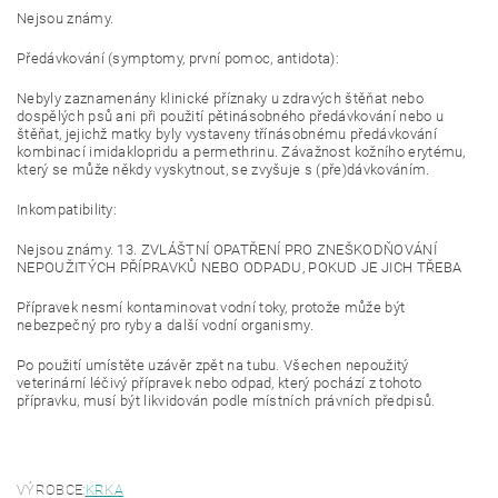
Nejsou známy.
Předávkování (symptomy, první pomoc, antidota):
Nebyly zaznamenány klinické příznaky u zdravých štěňat nebo
dospělých psů ani při použití pětinásobného předávkování nebo u
štěňat, jejichž matky byly vystaveny třínásobnému předávkování
kombinací imidaklopridu a permethrinu. Závažnost kožního erytému,
který se může někdy vyskytnout, se zvyšuje s (pře)dávkováním.
Inkompatibility:
Nejsou známy. 13. ZVLÁŠTNÍ OPATŘENÍ PRO ZNEŠKODŇOVÁNÍ
NEPOUŽITÝCH PŘÍPRAVKŮ NEBO ODPADU, POKUD JE JICH TŘEBA
Přípravek nesmí kontaminovat vodní toky, protože může být
nebezpečný pro ryby a další vodní organismy.
Po použití umístěte uzávěr zpět na tubu. Všechen nepoužitý
veterinární léčivý přípravek nebo odpad, který pochází z tohoto
přípravku, musí být likvidován podle místních právních předpisů.
VÝROBCE:
KRKA