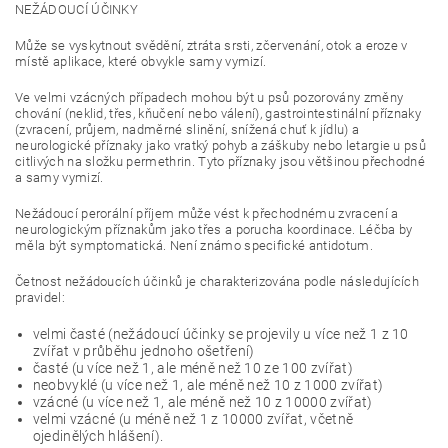
NEŽÁDOUCÍ ÚČINKY
Může se vyskytnout svědění, ztráta srsti, zčervenání, otok a eroze v
místě aplikace, které obvykle samy vymizí.
Ve velmi vzácných případech mohou být u psů pozorovány změny
chování (neklid, třes, kňučení nebo válení), gastrointestinální příznaky
(zvracení, průjem, nadměrné slinění, snížená chuť k jídlu) a
neurologické příznaky jako vratký pohyb a záškuby nebo letargie u psů
citlivých na složku permethrin. Tyto příznaky jsou většinou přechodné
a samy vymizí.
Nežádoucí perorální příjem může vést k přechodnému zvracení a
neurologickým příznakům jako třes a porucha koordinace. Léčba by
měla být symptomatická. Není známo specifické antidotum.
Četnost nežádoucích účinků je charakterizována podle následujících
pravidel:
velmi časté (nežádoucí účinky se projevily u více než 1 z 10
zvířat v průběhu jednoho ošetření)
časté (u více než 1, ale méně než 10 ze 100 zvířat)
neobvyklé (u více než 1, ale méně než 10 z 1000 zvířat)
vzácné (u více než 1, ale méně než 10 z 10000 zvířat)
velmi vzácné (u méně než 1 z 10000 zvířat, včetně
ojedinělých hlášení).