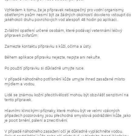
Vzhledem k tomu, že je přípravek nebezpečný pro vodní organismy,
ošetřeným psům nesmí být za žádných okolností dovoleno vstoupit do
jakéhokoli druhu povrchových vod alespoň 48 hodin po aplikaci.
Zvláštní opatření určené osobám, které podávají veterinární léčivý
přípravek zvířatům:
Zamezte kontaktu přípravku s kůží, očima a ústy.
Během aplikace přípravku nejezte, nepijte ani nekuřte.
Po použití přípravku si důkladně umyjte ruce.
V případě náhodného potřísnění kůže umyjte ihned zasažené místo
mýdlem a vodou.
Lidé se známou kožní přecitlivělostí mohou být obzvlášť senzitivní na
tento přípravek.
Hlavními klinickými příznaky, které mohou být ve velmi vzácných
případech pozorovány, jsou přechodná smyslová podráždění kůže, jako
je pocit brnění, pálení a znecitlivění.
V případě náhodného zasažení očí je důkladně vypláchněte vodou.