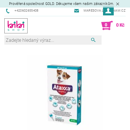
Prověřená společnost GOLD. Děkujeme všem našim zákazníkům.
+420602655408
MARESOVA.L@SEZNAM.CZ
0
0 Kč