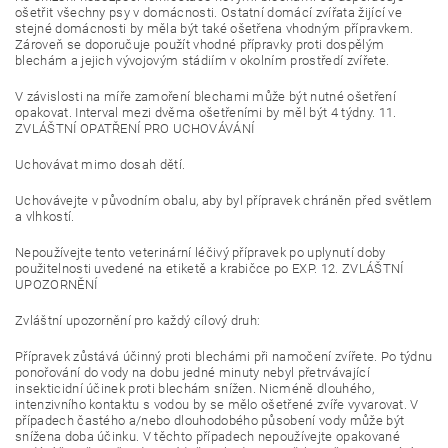
ošetřit všechny psy v domácnosti. Ostatní domácí zvířata žijící ve
stejné domácnosti by měla být také ošetřena vhodným přípravkem.
Zároveň se doporučuje použít vhodné přípravky proti dospělým
blechám a jejich vývojovým stádiím v okolním prostředí zvířete.
V závislosti na míře zamoření blechami může být nutné ošetření
opakovat. Interval mezi dvěma ošetřeními by měl být 4 týdny. 11.
ZVLÁŠTNÍ OPATŘENÍ PRO UCHOVÁVÁNÍ
Uchovávat mimo dosah dětí.
Uchovávejte v původním obalu, aby byl přípravek chráněn před světlem
a vlhkostí.
Nepoužívejte tento veterinární léčivý přípravek po uplynutí doby
použitelnosti uvedené na etiketě a krabičce po EXP. 12. ZVLÁŠTNÍ
UPOZORNĚNÍ
Zvláštní upozornění pro každý cílový druh:
Přípravek zůstává účinný proti blechámi při namočení zvířete. Po týdnu
ponořování do vody na dobu jedné minuty nebyl přetrvávající
insekticidní účinek proti blechám snížen. Nicméně dlouhého,
intenzivního kontaktu s vodou by se mělo ošetřené zvíře vyvarovat. V
případech častého a/nebo dlouhodobého působení vody může být
snížena doba účinku. V těchto případech nepoužívejte opakované