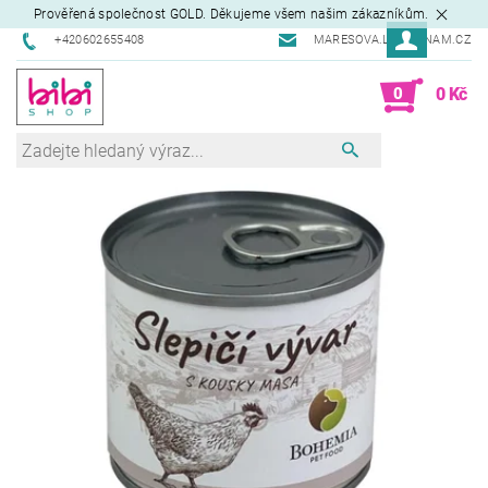
Prověřená společnost GOLD. Děkujeme všem našim zákazníkům.
+420602655408
MARESOVA.L@SEZNAM.CZ
0
0 Kč