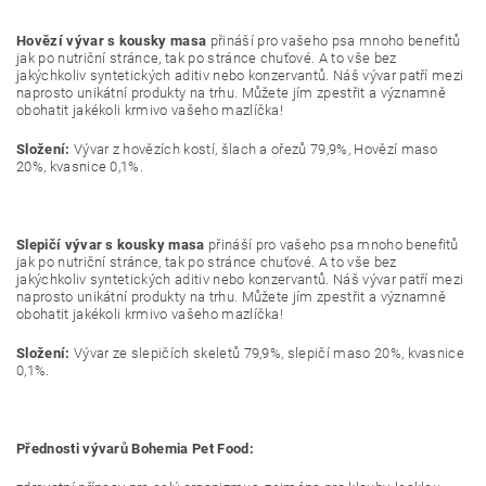
Hovězí vývar s kousky masa
přináší pro vašeho psa mnoho benefitů
jak po nutriční stránce, tak po stránce chuťové. A to vše bez
jakýchkoliv syntetických aditiv nebo konzervantů. Náš vývar patří mezi
naprosto unikátní produkty na trhu. Můžete jím zpestřit a významně
obohatit jakékoli krmivo vašeho mazlíčka!
Složení:
Vývar z hovězích kostí, šlach a ořezů 79,9%, Hovězí maso
20%, kvasnice 0,1%.
Slepičí vývar s kousky masa
přináší pro vašeho psa mnoho benefitů
jak po nutriční stránce, tak po stránce chuťové. A to vše bez
jakýchkoliv syntetických aditiv nebo konzervantů. Náš vývar patří mezi
naprosto unikátní produkty na trhu. Můžete jím zpestřit a významně
obohatit jakékoli krmivo vašeho mazlíčka!
Složení:
Vývar ze slepičích skeletů 79,9%, slepičí maso 20%, kvasnice
0,1%.
Přednosti vývarů Bohemia Pet Food: