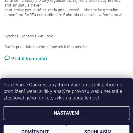
zdravotní přínosy pro celý organizmus, zejména pro klouby, lesklou
srst, imunitu a trávení
chuť stravy posunutá na zcela jinou úroveň – přidejte ke granulím,
sušenému BARFu nebo přílohám Bohemia či domácí vařené stravě
Výrobce: Bohemia Pet Food
Buďte první, kdo napíše příspěvek k této položce.
Přidat komentář
Používáme Cookies, abychom Vám umožnili pohodlné
prohlížení webu a díky analýze provozu webu neustále
zlepšovali jeho funkce, výkon a použitelnost.
|
Zboží.cz
Heureka.cz
NASTAVENÍ
2026 © bibishop, všechna práva vyhrazena
Vytvořil Shoptet
ODMÍTNOUT
SOUHLASÍM