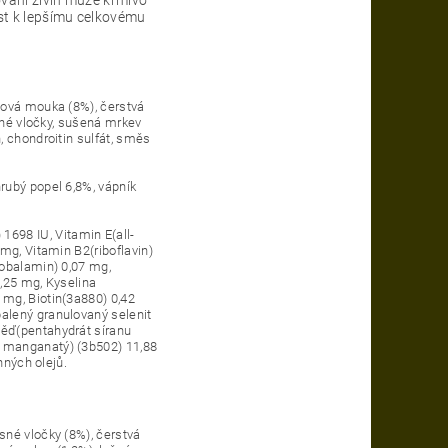
ést k lepšímu celkovému
žová mouka (8%), čerstvá
ičné vločky, sušená mrkev
, chondroitin sulfát, směs
rubý popel 6,8%, vápník
698 IU, Vitamin E(all-
mg, Vitamin B2(riboflavin)
kobalamin) 0,07 mg,
,25 mg, Kyselina
 mg, Biotin(3a880) 0,42
alený granulovaný selenit
Měď(pentahydrát síranu
d manganatý) (3b502) 11,88
nných olejů.
sné vločky (8%), čerstvá