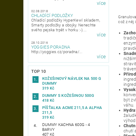
více
02.08.2018
CHLADÍCÍ PODLOŽKY
Granulova
Chladící podložky HyperKewl skladem,
což z něj 
Smarty podložky a obojky. Nenechte
svého pejska trpět v horku :-)....
Zachov
více
tradič
enzymy
28.10.2016
YOGGIES PORADNA
pravdě
http://yoggies.cz/poradna/...
Snadně
více
nižším
stravi
tráven
TOP 10
Přírod
KOŽEŠINOVÝ NÁVLEK NA 500 G
ingred
DUMMY
ingred
319 Kč
Vysok
konven
DUMMY S KOŽEŠINOU 500G
být zv
418 Kč
váhu.
PÍŠŤALKA ACME 211,5 A ALPHA
Hydra
211,5
žaludk
319 Kč
výhodn
DUMMY KACHNA 600G - 4
Chutn
BARVY
chutí 
407 Kč
Dlouh