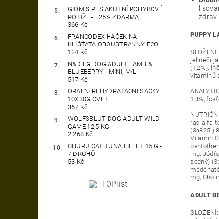
lisova
GIOM S PES AKUTNÍ POHYBOVÉ
zdraví
POTÍŽE - +25% ZDARMA
366 Kč
PUPPY L
FRANCODEX HÁČEK NA
KLÍŠŤATA OBOUSTRANNÝ ECO
SLOŽENÍ: 
124 Kč
jehněčí j
N&D LG DOG ADULT LAMB &
(1,2%), l
BLUEBERRY - MINI, M/L
vitamínů 
517 Kč
ANALYTICK
ORÁLNÍ REHYDRATAČNÍ SÁČKY
1,3%, fos
10X30G CVET
367 Kč
NUTRIČNÍ 
WOLFSBLUT DOG ADULT WILD
rac-alfa-
GAME 12,5 KG
(3a825i) 
2 268 Kč
Vitamin C
pantothen
CHURU CAT TUNA FILLET 15 G -
mg, Jód(o
7 DRUHŮ
sodný) (3
53 Kč
měděnatéh
mg, Cholin
ADULT BE
SLOŽENÍ: 