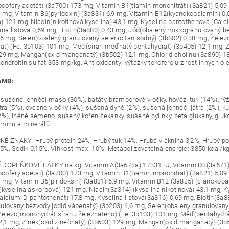
tocoferylacetát) (3a700) 173 mg, Vitamin B1(tiamin mononitrát) (3a821) 5,09 
9 mg, Vitamin B6(pyridoxin) (3a831) 6,9 mg, Vitamin B12(kyanokobalamin) 0,
) 121 mg, Niacin(nikotinová kyselina) 43,1 mg, Kyselina pantothenová (Calc
ina listová 0,69 mg, Biotin(3a880) 0,43 mg, Jód(obalený mikrogranulovaný b
,6 mg, Selen(obalený granulovaný seleničitan sodný) (3b802) 0,38 mg, Železo
t) (Fe; 3b103) 101 mg, Měď(síran měďnatý pentahydrát) (3b405) 12,1 mg, Z
29 mg, Mangan(oxid manganatý) (3b502) 12,1 mg, Chlorid cholinu (3a890) 
ndroitin sulfát 353 mg/kg. Antioxidanty: výtažky tokoferolu z rostlinných ole
AMB:
sušené jehněčí maso (30%), batáty, bramborové vločky, hovězí tuk (14%), rý
átra (5%), ovesné vločky (4%), sušená dýně (2%), sušená jehněčí játra (2%), k
2%), lněné semeno, sušený kořen čekanky, sušené bylinky, beta glukany, gluko
mínů a minerálů.
É ZNAKY: Hrubý protein 24%, Hrubý tuk 14%, Hrubá vláknina 3,2%, Hrubý pop
85%, Sodík 0,15%, Vlhkost max. 10%. Metabolizovatelná energie: 3850 kcal/kg
DOPLŇKOVÉ LÁTKY na kg: Vitamin A(3a672a) 17331 IU, Vitamin D3(3a671) 1
tocoferylacetat) (3a700) 173 mg, Vitamin B1(tiamin mononitrat) (3a821) 5,09 
9 mg, Vitamin B6(piridoksin) (3a831) 6,9 mg, Vitamin B12 (3a835) (cianokob
(kyselina askorbová) 121 mg, Niacin(3a314) (kyselina nikotinová) 43,1 mg, 
alcium-D-pantothenát) 17,8 mg, Kyselina listová(3a316) 0,69 mg, Biotin(3a8
ulovaný bezvodý jodid vápenatý) (3b203) 4,6 mg, Selen(obalený granulovaný
Železo(monohydrát síranu železnatého) (Fe; 3b103) 101 mg, Měď(pentahydr
2,1 mg, Zinek(oxid zinečnatý) (3b603) 129 mg, Mangan(oxid manganatý) (3b5