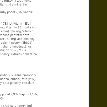
ená mrkev (1,2%), lněné
vitamínů a minerálů.
rubý popel 7,3%, vápník
733 IU, Vitamin E(all-
mg, Vitamin B2(riboflavin)
alamin) 0,07 mg, Vitamin
Kyselina pantothenová
80) 0,43 mg, Jód(obalený
 selenit sodný) (3b802)
át síranu měděnatého)
02) 12,1 mg, Cholin
idanty: extrakty bohaté na
rambory, sušené brambory,
sušená jehněčí játra (2 %),
, beta-glukany, extrakt z
 popel 7,3 %, Vápník 1,1 %,
kg.
 1733 IU, Vitamin E(all-