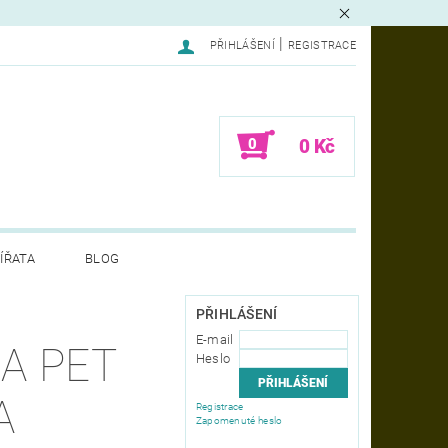
|
PŘIHLÁŠENÍ
REGISTRACE
0
0 Kč
ÍŘATA
BLOG
LAMACE - FORMULÁŘ
PŘIHLÁŠENÍ
E-mail
A PET
Heslo
A
Registrace
Zapomenuté heslo