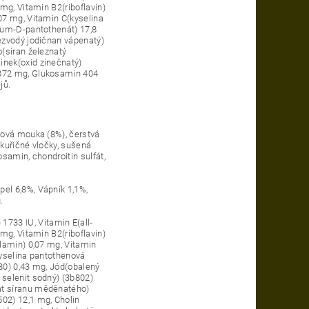
mg, Vitamin B2(riboflavin)
07 mg, Vitamin C(kyselina
ium-D-pantothenát) 17,8
ezvodý jodičnan vápenatý)
(síran železnatý
inek(oxid zinečnatý)
1872 mg, Glukosamin 404
jů.
žová mouka (8%), čerstvá
ukuřičné vločky, sušená
samin, chondroitin sulfát,
el 6,8%, Vápník 1,1%,
.
733 IU, Vitamin E(all-
mg, Vitamin B2(riboflavin)
alamin) 0,07 mg, Vitamin
Kyselina pantothenová
80) 0,43 mg, Jód(obalený
 selenit sodný) (3b802)
át síranu měděnatého)
02) 12,1 mg, Cholin