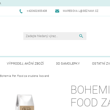
m.
+420602655408
MARESOVA.L@SEZNAM.CZ
VÝPRODEJ, AKČNÍ ZBOŽÍ
3D SAMOLEPKY
OSTATNÍ ZV
CHODNÍ PODMÍNKY
Bohemia Pet Food za studena lisované
NAPIŠTE NÁM
KONTAKTY
REK
BOHEMI
FOOD Z