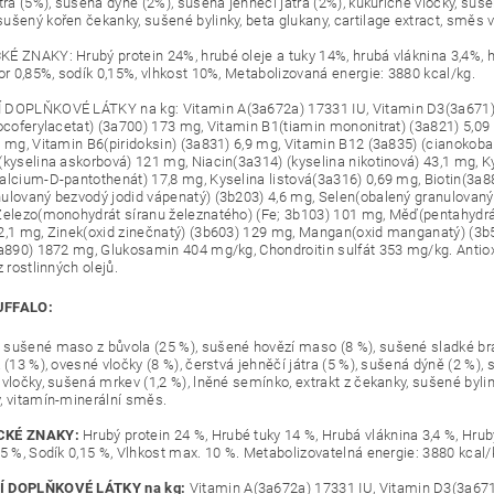
tra (5%), sušená dýně (2%), sušená jehněčí játra (2%), kukuřičné vločky, suš
ušený kořen čekanky, sušené bylinky, beta glukany, cartilage extract, směs 
É ZNAKY: Hrubý protein 24%, hrubé oleje a tuky 14%, hrubá vláknina 3,4%, h
for 0,85%, sodík 0,15%, vlhkost 10%, Metabolizovaná energie: 3880 kcal/kg.
DOPLŇKOVÉ LÁTKY na kg: Vitamin A(3a672a) 17331 IU, Vitamin D3(3a671) 1
tocoferylacetat) (3a700) 173 mg, Vitamin B1(tiamin mononitrat) (3a821) 5,09 
9 mg, Vitamin B6(piridoksin) (3a831) 6,9 mg, Vitamin B12 (3a835) (cianokob
(kyselina askorbová) 121 mg, Niacin(3a314) (kyselina nikotinová) 43,1 mg, 
alcium-D-pantothenát) 17,8 mg, Kyselina listová(3a316) 0,69 mg, Biotin(3a8
ulovaný bezvodý jodid vápenatý) (3b203) 4,6 mg, Selen(obalený granulovaný
Železo(monohydrát síranu železnatého) (Fe; 3b103) 101 mg, Měď(pentahydr
2,1 mg, Zinek(oxid zinečnatý) (3b603) 129 mg, Mangan(oxid manganatý) (3b5
3a890) 1872 mg, Glukosamin 404 mg/kg, Chondroitin sulfát 353 mg/kg. Antiox
z rostlinných olejů.
UFFALO:
sušené maso z bůvola (25 %), sušené hovězí maso (8 %), sušené sladké b
 (13 %), ovesné vločky (8 %), čerstvá jehněčí játra (5 %), sušená dýně (2 %), 
vločky, sušená mrkev (1,2 %), lněné semínko, extrakt z čekanky, sušené byliny
, vitamín-minerální směs.
CKÉ ZNAKY:
Hrubý protein 24 %, Hrubé tuky 14 %, Hrubá vláknina 3,4 %, Hrubý
85 %, Sodík 0,15 %, Vlhkost max. 10 %. Metabolizovatelná energie: 3880 kcal/
 DOPLŇKOVÉ LÁTKY na kg:
Vitamin A(3a672a) 17331 IU, Vitamin D3(3a671)