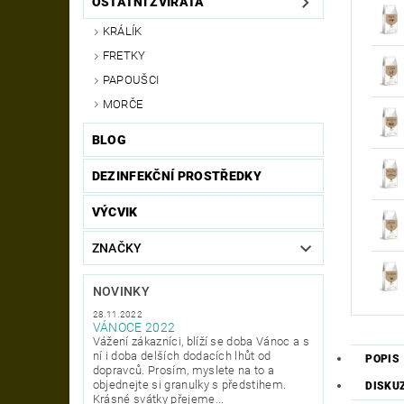
OSTATNÍ ZVÍŘATA
KRÁLÍK
FRETKY
PAPOUŠCI
MORČE
BLOG
DEZINFEKČNÍ PROSTŘEDKY
VÝCVIK
ZNAČKY
NOVINKY
28.11.2022
VÁNOCE 2022
Vážení zákazníci, blíží se doba Vánoc a s
ní i doba delších dodacích lhůt od
POPIS
dopravců. Prosím, myslete na to a
objednejte si granulky s předstihem.
DISKU
Krásné svátky přejeme...