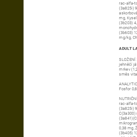
rac-alfa-
(3a825i) 
askorbová
mg, Kysel
(3b203) 4
monohydrá
(3b603) 1
mg/kg, Cho
ADULT L
SLOŽENÍ: 
jehněčí j
mrkev (1,
směs vita
ANALYTICK
Fosfor 0,
NUTRIČNÍ 
rac-alfa-
(3a825i) 
C(3a300) 
(3a841)(C
mikrogran
0,38 mg, 
(3b405) 1