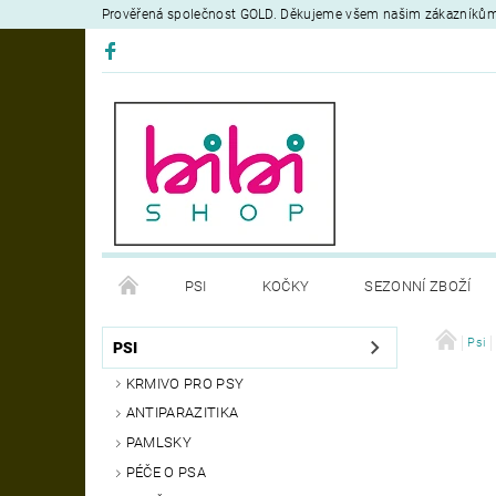
Prověřená společnost GOLD. Děkujeme všem našim zákazníků
PSI
KOČKY
SEZONNÍ ZBOŽÍ
DEZINFEKČNÍ PROSTŘEDKY
VÝCVIK
Psi
OB
PSI
KRMIVO PRO PSY
MOJE OBJEDNÁVKA
ANTIPARAZITIKA
PAMLSKY
PÉČE O PSA