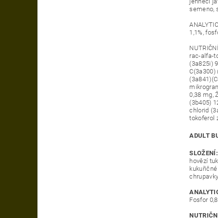
jehněčí já
semeno, s
ANALYTICK
1,1%, fos
NUTRIČNÍ 
rac-alfa-
(3a825i) 
C(3a300) 
(3a841)(C
mikrogran
0,38 mg, 
(3b405) 1
chlorid (
tokoferol 
ADULT B
SLOŽENÍ:
hovězí tuk
kukuřičné 
chrupavky
ANALYTI
Fosfor 0,
NUTRIČNÍ