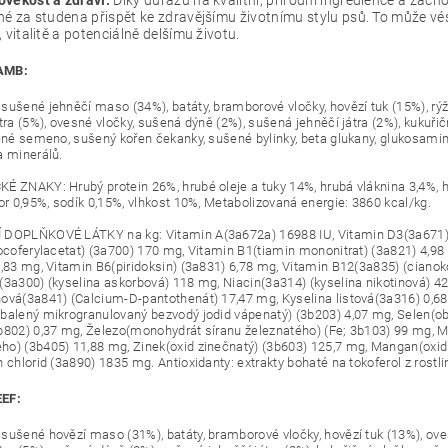
né za studena přispět ke zdravějšímu životnímu stylu psů. To může v
, vitalitě a potenciálně delšímu životu.
AMB:
sušené jehněčí maso (34%), batáty, bramborové vločky, hovězí tuk (15%), rý
átra (5%), ovesné vločky, sušená dýně (2%), sušená jehněčí játra (2%), kukuř
něné semeno, sušený kořen čekanky, sušené bylinky, beta glukany, glukosamin
a minerálů.
É ZNAKY: Hrubý protein 26%, hrubé oleje a tuky 14%, hrubá vláknina 3,4%, h
for 0,95%, sodík 0,15%, vlhkost 10%, Metabolizovaná energie: 3860 kcal/kg.
DOPLŇKOVÉ LÁTKY na kg: Vitamin A(3a672a) 16988 IU, Vitamin D3(3a671) 1
tocoferylacetat) (3a700) 170 mg, Vitamin B1(tiamin mononitrat) (3a821) 4,98 
8,83 mg, Vitamin B6(piridoksin) (3a831) 6,78 mg, Vitamin B12(3a835) (ciano
(3a300) (kyselina askorbová) 118 mg, Niacin(3a314) (kyselina nikotinová) 42
ová(3a841) (Calcium-D-pantothenát) 17,47 mg, Kyselina listová(3a316) 0,68
balený mikrogranulovaný bezvodý jodid vápenatý) (3b203) 4,07 mg, Selen(ob
b802) 0,37 mg, Železo(monohydrát síranu železnatého) (Fe; 3b103) 99 mg, 
o) (3b405) 11,88 mg, Zinek(oxid zinečnatý) (3b603) 125,7 mg, Mangan(oxi
 chlorid (3a890) 1835 mg. Antioxidanty: extrakty bohaté na tokoferol z rostli
EF:
sušené hovězí maso (31%), batáty, bramborové vločky, hovězí tuk (13%), ove