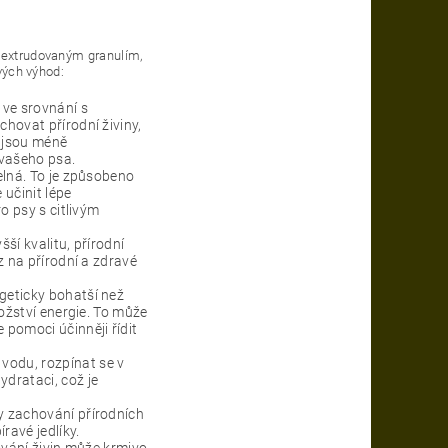
m extrudovaným granulím,
ových výhod:
 ve srovnání s
hovat přírodní živiny,
y jsou méně
 vašeho psa.
elná. To je způsobeno
 učinit lépe
o psy s citlivým
ší kvalitu, přírodní
z na přírodní a zdravé
geticky bohatší než
ožství energie. To může
pomoci účinněji řídit
vodu, rozpínat se v
drataci, což je
y zachování přírodních
ravé jedlíky.
ování živin může krmivo