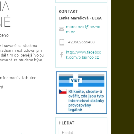
NA
KONTAKT
NÉ
Lenka Marešová - ELKA
maresova.l
@
sezna
m.cz
ceno
+420602655408
y lisované za studena
i tradičním extrudovaným
http://www.faceboo
 dál tím oblíbenější volbu
k.com/bibishop.cz
isovaná za studena bývají
informací v tabulce
nt
HLEDAT