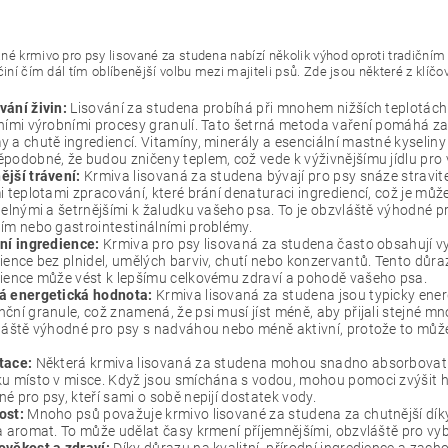
né krmivo pro psy lisované za studena nabízí několik výhod oproti tradiční
činí čím dál tím oblíbenější volbu mezi majiteli psů. Zde jsou některé z klíč
ání živin:
Lisování za studena probíhá při mnohem nižších teplotách
ními výrobními procesy granulí. Tato šetrná metoda vaření pomáhá zac
 a chutě ingrediencí. Vitamíny, minerály a esenciální mastné kyselin
podobné, že budou zničeny teplem, což vede k výživnějšímu jídlu pro
jší trávení:
Krmiva lisovaná za studena bývají pro psy snáze stravit
i teplotami zpracování, které brání denaturaci ingrediencí, což je může
telnými a šetrnějšími k žaludku vašeho psa. To je obzvláště výhodné pr
ím nebo gastrointestinálními problémy.
ní ingredience:
Krmiva pro psy lisovaná za studena často obsahují vyš
ience bez plnidel, umělých barviv, chutí nebo konzervantů. Tento důra
ience může vést k lepšímu celkovému zdraví a pohodě vašeho psa.
á energetická hodnota:
Krmiva lisovaná za studena jsou typicky ener
ční granule, což znamená, že psi musí jíst méně, aby přijali stejné mn
láště výhodné pro psy s nadváhou nebo méně aktivní, protože to může 
tace:
Některá krmiva lisovaná za studena mohou snadno absorbovat 
u místo v misce. Když jsou smíchána s vodou, mohou pomoci zvýšit hy
é pro psy, kteří sami o sobě nepijí dostatek vody.
ost:
Mnoho psů považuje krmivo lisované za studena za chutnější dík
a aromat. To může udělat časy krmení příjemnějšími, obzvláště pro vybí
ověkost a zdraví:
Díky důrazu na kvalitní, přírodní ingredience a zach