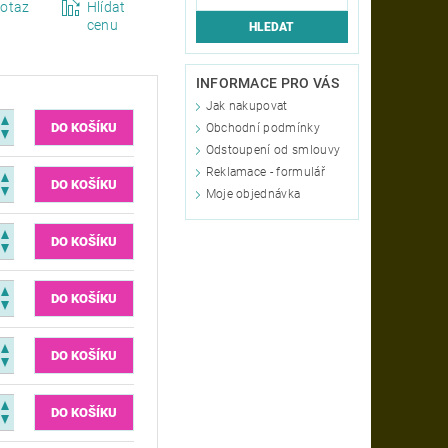
otaz
Hlídat
cenu
INFORMACE PRO VÁS
Jak nakupovat
Obchodní podmínky
Odstoupení od smlouvy
Reklamace - formulář
Moje objednávka