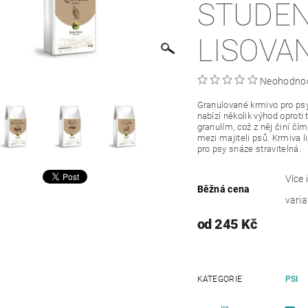
STUDE
LISOVA
Neohodno
Granulované krmivo pro ps
nabízí několik výhod oprot
granulím, což z něj činí čím
mezi majiteli psů.
Krmiva l
pro psy snáze stravitelná.
Více 
Běžná cena
varia
od 245 Kč
KATEGORIE
PSI