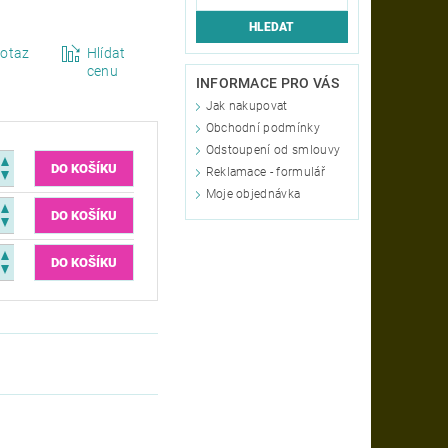
otaz
Hlídat
cenu
INFORMACE PRO VÁS
Jak nakupovat
Obchodní podmínky
Odstoupení od smlouvy
Reklamace - formulář
Moje objednávka