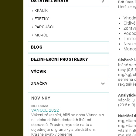
OSTATNÍ ZVÍŘATA
Brit Care
Udržuje v
KRÁLÍK
Vhodné
FRETKY
Citlivé
PAPOUŠCI
Zdravá
Podpo
MORČE
Limito
Nealer
BLOG
Monop
DEZINFEKČNÍ PROSTŘEDKY
Složení:
lněné sem
řasy (0,5
VÝCVIK
mg/kg), c
semena os
ZNAČKY
rakytník 
Analytick
NOVINKY
vápník 1,
(20:5 n-3)
28.11.2022
VÁNOCE 2022
Vážení zákazníci, blíží se doba Vánoc a s
Nutriční 
ní i doba delších dodacích lhůt od
mg, vitam
dopravců. Prosím, myslete na to a
mg, vitam
objednejte si granulky s předstihem.
vitamín B
Krásné svátky přejeme...
mg, jód (