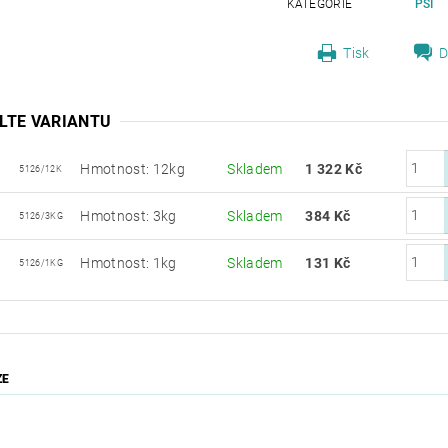
KATEGORIE
PSI
Tisk
D
LTE VARIANTU
Hmotnost: 12kg
Skladem
1 322 Kč
5126/12K
Hmotnost: 3kg
Skladem
384 Kč
5126/3KG
Hmotnost: 1kg
Skladem
131 Kč
5126/1KG
ZE