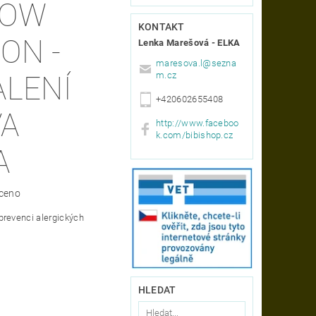
HOW
KONTAKT
ON -
Lenka Marešová - ELKA
maresova.l
@
sezna
m.cz
ALENÍ
+420602655408
VA
http://www.faceboo
k.com/bibishop.cz
A
ceno
prevenci alergických
HLEDAT