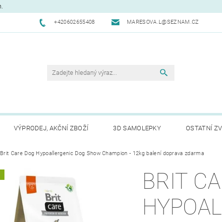
m.
+420602655408
MARESOVA.L@SEZNAM.CZ
VÝPRODEJ, AKČNÍ ZBOŽÍ
3D SAMOLEPKY
OSTATNÍ ZV
CHODNÍ PODMÍNKY
Brit Care Dog Hypoallergenic Dog Show Champion - 12kg balení doprava zdarma
NAPIŠTE NÁM
KONTAKTY
REK
BRIT C
A
HYPOAL