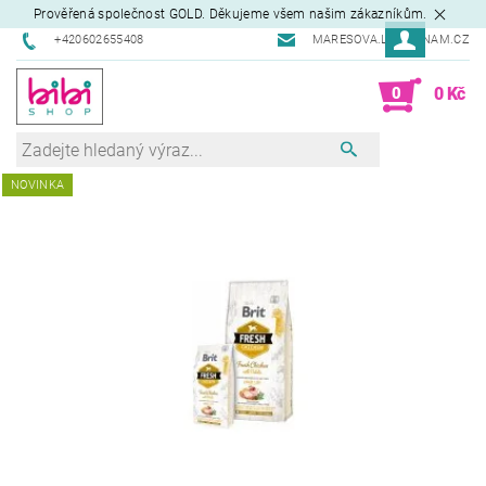
Prověřená společnost GOLD. Děkujeme všem našim zákazníkům.
+420602655408
MARESOVA.L@SEZNAM.CZ
0
0 Kč
NOVINKA