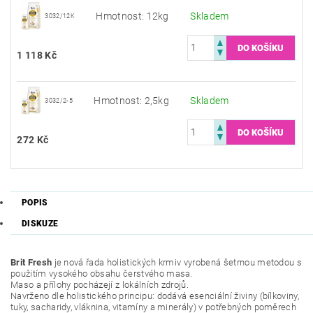
Hmotnost: 12kg
Skladem
3032/12K
1 118 Kč
Hmotnost: 2,5kg
Skladem
3032/2-5
272 Kč
POPIS
DISKUZE
Brit Fresh
je nová řada holistických krmiv vyrobená šetrnou metodou s
použitím vysokého obsahu čerstvého masa.
Maso a přílohy pocházejí z lokálních zdrojů.
Navrženo dle holistického principu: dodává esenciální živiny (bílkoviny,
tuky, sacharidy, vláknina, vitamíny a minerály) v potřebných poměrech