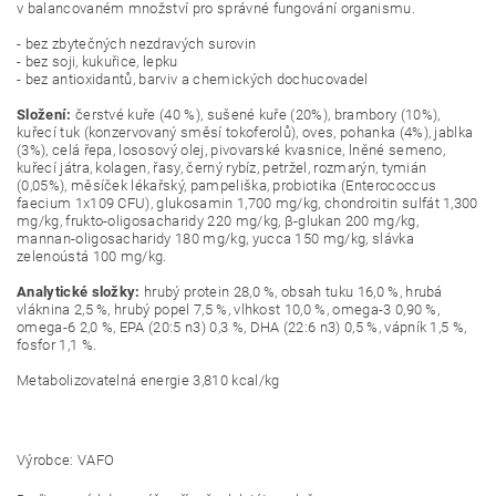
v balancovaném množství pro správné fungování organismu.
- bez zbytečných nezdravých surovin
- bez soji, kukuřice, lepku
- bez antioxidantů, barviv a chemických dochucovadel
Složení:
čerstvé kuře (40 %), sušené kuře (20%), brambory (10%),
kuřecí tuk (konzervovaný směsí tokoferolů), oves, pohanka (4%), jablka
(3%), celá řepa, lososový olej, pivovarské kvasnice, lněné semeno,
kuřecí játra, kolagen, řasy, černý rybíz, petržel, rozmarýn, tymián
(0,05%), měsíček lékařský, pampeliška, probiotika (Enterococcus
faecium 1x109 CFU), glukosamin 1,700 mg/kg, chondroitin sulfát 1,300
mg/kg, frukto-oligosacharidy 220 mg/kg, β-glukan 200 mg/kg,
mannan-oligosacharidy 180 mg/kg, yucca 150 mg/kg, slávka
zelenoústá 100 mg/kg.
Analytické složky:
hrubý protein 28,0 %, obsah tuku 16,0 %, hrubá
vláknina 2,5 %, hrubý popel 7,5 %, vlhkost 10,0 %, omega-3 0,90 %,
omega-6 2,0 %, EPA (20:5 n3) 0,3 %, DHA (22:6 n3) 0,5 %, vápník 1,5 %,
fosfor 1,1 %.
Metabolizovatelná energie 3,810 kcal/kg
Výrobce: VAFO