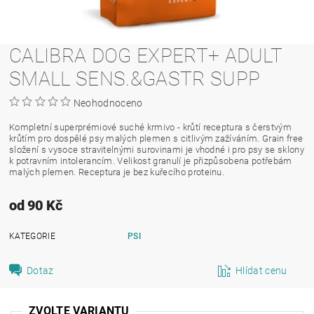
CALIBRA DOG EXPERT+ ADULT
SMALL SENS.&GASTR SUPP
Neohodnoceno
Kompletní superprémiové suché krmivo - krůtí receptura s čerstvým
krůtím pro dospělé psy malých plemen s citlivým zažíváním. Grain free
složení s vysoce stravitelnými surovinami je vhodné i pro psy se sklony
k potravním intolerancím. Velikost granulí je přizpůsobena potřebám
malých plemen. Receptura je bez kuřecího proteinu.
od 90 Kč
KATEGORIE
PSI
Dotaz
Hlídat cenu
ZVOLTE VARIANTU