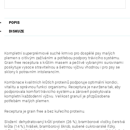
POPIS
DISKUZE
Kompletní superprémiové suché krmivo pro dospělé psy malých
plemen s citlivým zažíváním a potřebou podpory trávicího systému.
Grain free receptura s krůtím masem a pečlivě vybranými surovinami
poskytuje vysoce stravitelnou a šetrnou výživu vhodnou i pro psy se
sklony k potravním intolerancím.
Kombinace kvalitních krůtích proteinů podporuje optimální kondici,
vitalitu a správnou funkci organismu. Receptura je navržena tak, aby
podporovala komfort trávicího systému a zároveň poskytovala
kompletní každodenní výživu. Velikost granulí je přizpůsobena
potřebám malých plemen.
Receptura je grain free a bez kuřecího proteinu.
Složení: dehydratovaný krůtí protein (26 %), bramborové vločky, čerstvá
krůta (14 %), hrášek, bramborový škrob, sušené cukrovarské řízky,