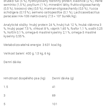
drůbeží tuk (5 %), hydrolyzovaný rostlinný protein, kvasnice (2 %), lněné
semínko (1,5 %), psyllium (1 %), minerální látky, frukto-oligosacharidy
(0,5 %), lososový olej (0,5 %), mannan-oligosacharidy (0,3 %), Yucca
schidigera (0,15 %), semeno ostropestřce (0,1 %), Lacticaseibacillus
paracasei HA-108 inaktivovaný (7,5 × 10? buněk/kg).
Analytické složky: hrubý protein 24 %, hrubý tuk 12 %, hrubá vláknina 3
%, hrubý popel 7,5 %, vlhkost 8 %, vápník 1,65 %, fosfor 1,1 %, sodík 0,25
%, hořčík 0,1 %, omega-6 mastné kyseliny 2,1 %, omega-3 mastné
kyseliny 0,55 %.
Metabolizovatelná energie: 3 631 kcal/kg.
Velikost balení: 400 g, 1,5 kg, 6 kg
Denní dávka:
Hmotnost dospělého psa (kg)
Denní dávka (g)
1.5
41
3
69
5
101