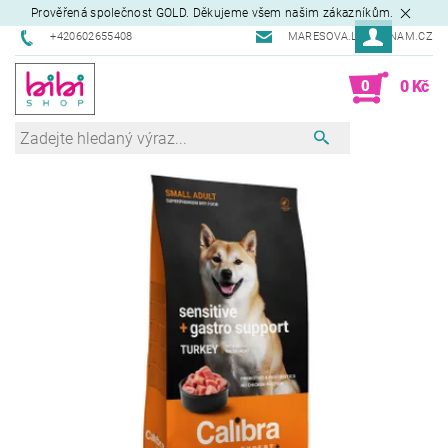
Prověřená společnost GOLD. Děkujeme všem našim zákazníkům.
+420602655408
MARESOVA.L@SEZNAM.CZ
0
0 Kč