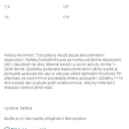
7.5
137
10
170
Pokyny ke krmení: Tyto pokyny slouží pouze jako orientační
doporučení. Potřeby konkrétního psa se mohou od těchto doporučení
lišit v závislosti na věku, tělesné kondici a úrovni aktivity. Krmte 1–
2krát denně. Zpočátku podávejte doporučené denní dávky a poté je
postupně upravujte tak, aby si váš pes udržel optimální hmotnost. Při
přechodu na nové krmivo provádějte změnu postupně v průběhu 7–10
dnů a každý den zvyšujte podíl nového krmiva. Vždy by měla být k
dispozici čerstvá pitná voda.
Výrobce: Calibra
Buďte první, kdo napíše příspěvek k této položce.