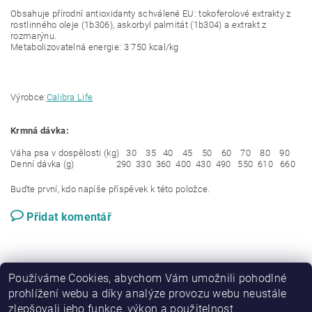
Obsahuje přírodní antioxidanty schválené EU: tokoferolové extrakty z
rostlinného oleje (1b306), askorbyl palmitát (1b304) a extrakt z
rozmarýnu.
Metabolizovatelná energie: 3 750 kcal/kg
Výrobce:
Calibra Life
Krmná dávka:
Váha psa v dospělosti (kg) 30 35 40 45 50 60 70 80 90
Denní dávka (g) 290 330 360 400 430 490 550 610 660
Buďte první, kdo napíše příspěvek k této položce.
Přidat komentář
Používáme Cookies, abychom Vám umožnili pohodlné
prohlížení webu a díky analýze provozu webu neustále
zlepšovali jeho funkce, výkon a použitelnost.