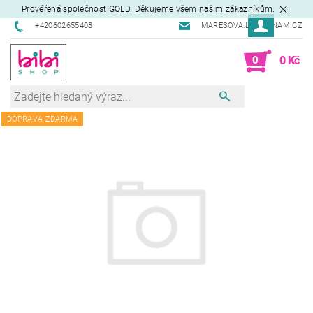
Prověřená společnost GOLD. Děkujeme všem našim zákazníkům.
+420602655408
MARESOVA.L@SEZNAM.CZ
0
0 Kč
DOPRAVA ZDARMA