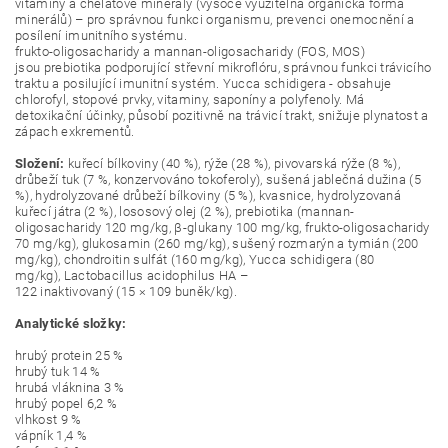
vitaminy a chelátové minerály (vysoce využitelná organická forma
minerálů) – pro správnou funkci organismu, prevenci onemocnění a
posílení imunitního systému.
frukto-oligosacharidy a mannan-oligosacharidy (FOS, MOS)
jsou prebiotika podporující střevní mikroflóru, správnou funkci trávicího
traktu a posilující imunitní systém. Yucca schidigera - obsahuje
chlorofyl, stopové prvky, vitaminy, saponíny a polyfenoly. Má
detoxikační účinky, působí pozitivně na trávicí trakt, snižuje plynatost a
zápach exkrementů.
Složení:
kuřecí bílkoviny (40 %), rýže (28 %), pivovarská rýže (8 %),
drůbeží tuk (7 %, konzervováno tokoferoly), sušená jablečná dužina (5
%), hydrolyzované drůbeží bílkoviny (5 %), kvasnice, hydrolyzovaná
kuřecí játra (2 %), lososový olej (2 %), prebiotika (mannan-
oligosacharidy 120 mg/kg, β-glukany 100 mg/kg, frukto-oligosacharidy
70 mg/kg), glukosamin (260 mg/kg), sušený rozmarýn a tymián (200
mg/kg), chondroitin sulfát (160 mg/kg), Yucca schidigera (80
mg/kg), Lactobacillus acidophilus HA –
122 inaktivovaný (15 × 109 buněk/kg).
Analytické složky:
hrubý protein 25 %
hrubý tuk 14 %
hrubá vláknina 3 %
hrubý popel 6,2 %
vlhkost 9 %
vápník 1,4 %