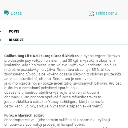
Dotaz
Hlídat cenu
POPIS
DISKUZE
Calibra Dog Life Adult Large Breed Chicken
je hypoalergenní krmivo
pro dospělé psy velkých plemen (nad 30 kg) s vysokým obsahem
kvalitního kuřecího masa. Krmivo svou výživovou hodnotou splňuje
i náročné požadavky na výživu. Receptura obsahuje 85 % bílkovin
živočišného původu z celkového obsahu bílkovin, z obilovin pouze rýži.
Je lehce stravitelná, chutná. Receptura je sestavena
jako monoproteinová - pouze jeden zdroj živočišných bílkovin. Pro péči
o klouby a namáhaný pohybový aparát jsou
obsažena chondroprotektiva vyživující a chránící kloubní
chrupavku. Pro podporu správné funkce trávicího traktu to
jsou prebiotika a extrakt z Yuccy schidigera, který má navíc
detoxikační účinky, snižuje plynatost a zápach exkrementů.
Funkce hlavních aditiv:
chondroprotektiva - (chondroitin sulfát a glukosamin) – vyživují
chrupavku a zpomalují proces jejího opotřebení.