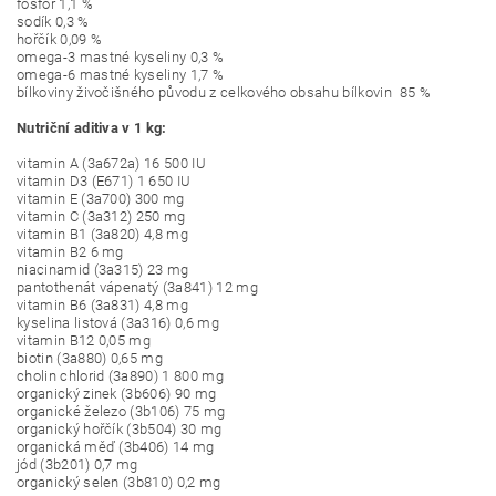
fosfor 1,1 %
sodík 0,3 %
hořčík 0,09 %
omega-3 mastné kyseliny 0,3 %
omega-6 mastné kyseliny 1,7 %
bílkoviny živočišného původu z celkového obsahu bílkovin 85 %
Nutriční aditiva v 1 kg:
vitamin A (3a672a) 16 500 IU
vitamin D3 (E671) 1 650 IU
vitamin E (3a700) 300 mg
vitamin C (3a312) 250 mg
vitamin B1 (3a820) 4,8 mg
vitamin B2 6 mg
niacinamid (3a315) 23 mg
pantothenát vápenatý (3a841) 12 mg
vitamin B6 (3a831) 4,8 mg
kyselina listová (3a316) 0,6 mg
vitamin B12 0,05 mg
biotin (3a880) 0,65 mg
cholin chlorid (3a890) 1 800 mg
organický zinek (3b606) 90 mg
organické železo (3b106) 75 mg
organický hořčík (3b504) 30 mg
organická měď (3b406) 14 mg
jód (3b201) 0,7 mg
organický selen (3b810) 0,2 mg