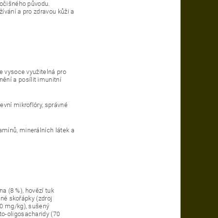
ivočišného původu.
ívání a pro zdravou kůži a
je vysoce využitelná pro
ní a posílit imunitní
evní mikroflóry, správné
tamínů, minerálních látek a
na (8 %), hovězí tuk
čné skořápky (zdroj
20 mg/kg), sušený
to-oligosacharidy (70