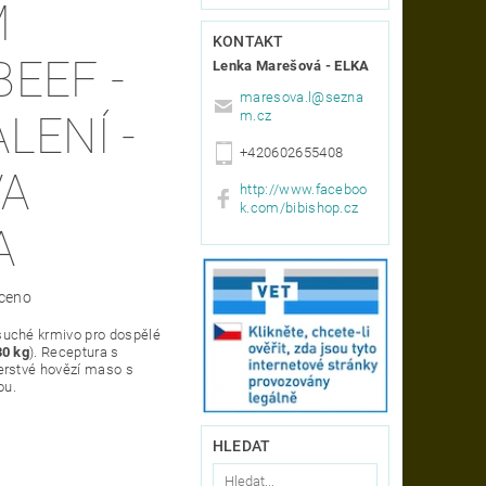
M
KONTAKT
EEF -
Lenka Marešová - ELKA
maresova.l
@
sezna
m.cz
LENÍ -
+420602655408
VA
http://www.faceboo
k.com/bibishop.cz
A
ceno
uché krmivo pro dospělé
30 kg
). Receptura s
erstvé hovězí maso s
ou.
HLEDAT