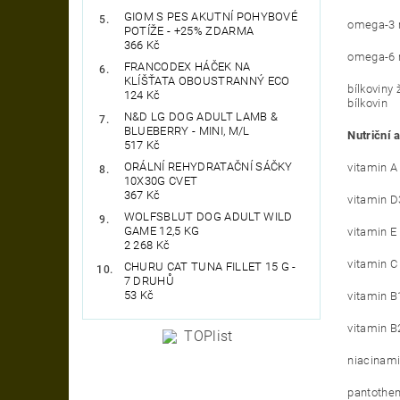
GIOM S PES AKUTNÍ POHYBOVÉ
omega-3 
POTÍŽE - +25% ZDARMA
366 Kč
omega-6 
FRANCODEX HÁČEK NA
KLÍŠŤATA OBOUSTRANNÝ ECO
bílkoviny
124 Kč
bílkovin
N&D LG DOG ADULT LAMB &
BLUEBERRY - MINI, M/L
Nutriční a
517 Kč
ORÁLNÍ REHYDRATAČNÍ SÁČKY
vitamin A
10X30G CVET
367 Kč
vitamin D
WOLFSBLUT DOG ADULT WILD
GAME 12,5 KG
vitamin E
2 268 Kč
vitamin C
CHURU CAT TUNA FILLET 15 G -
7 DRUHŮ
53 Kč
vitamin B
vitamin B
niacinami
pantothen