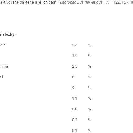
aktivované bakterie a jejich části (
Lactobacillus helveticus
HA – 122, 15 × 1
é složky:
tein
27
%
14
%
knina
2,5
%
el
6
%
9
%
1,1
%
0,8
%
0,2
%
0,1
%