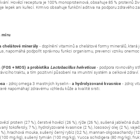
ažívání. Hovězí receptura je 100% monoproteinová, obsahuje 85 % proteinů ž
e lepek ani kuřecí. Krmivo obsahuje funkční aditiva na podporu zdravého zaž
a míru
a chelátové minerály
- doplnění vitaminů a chelátové formy minerálů, která 
s, napomáhá podpořit správnou funkci organismu, prevenci vzniku onemocně
a (FOS + MOS) a probiotika
Lactobacillus helveticus
- podpora rovnováhy stř
rávicího traktu, a tím pozitivní působení na imunitní systém a celkové zdraví.
osa
- zdroj omega 3 mastných kyselin -
a hydrolyzované kvasnice
- zdroj vi
které napomáhají zdravému vzhledu kůže a kvalitě srsti.
ovězí protein (27 %), čerstvé hovězí (26 %), rýže (26 %), sušená jablečná duži
aný tokoferoly, 7 %), hydrolyzované kvasnice (2 %), lososový olej (2 %), vaje
1 %), hrachová mouka, sušený černý rybíz (0,2 %), mannan-oligosacharidy (1
(100 mg/kg), sušený tymián (100 mg/kg), Yucca schidigera (80 mg/kg), fruk