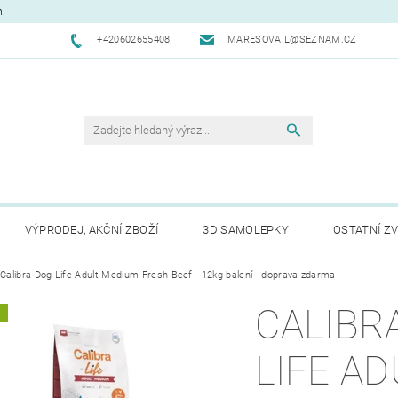
m.
+420602655408
MARESOVA.L@SEZNAM.CZ
VÝPRODEJ, AKČNÍ ZBOŽÍ
3D SAMOLEPKY
OSTATNÍ ZV
CHODNÍ PODMÍNKY
Calibra Dog Life Adult Medium Fresh Beef - 12kg balení - doprava zdarma
NAPIŠTE NÁM
KONTAKTY
REK
CALIBR
A
LIFE AD