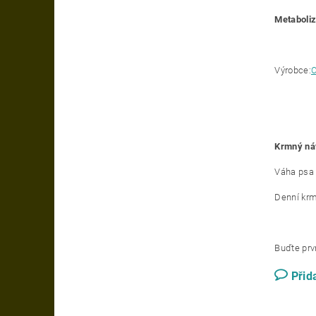
Metaboliz
Výrobce:
C
Krmný ná
Váha psa 
Denní krm
Buďte prvn
Přid