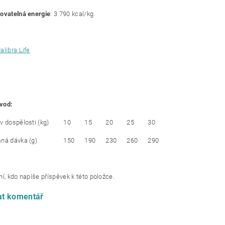
ovatelná energie
: 3 790 kcal/kg.
alibra Life
vod:
v dospělosti (kg)
10
15
20
25
30
ná dávka (g)
150
190
230
260
290
í, kdo napíše příspěvek k této položce.
at komentář