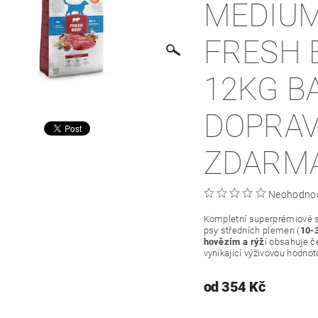
MEDIU
FRESH B
12KG BA
DOPRA
ZDARM
Neohodno
Kompletní superprémiové s
psy středních plemen (
10-
hovězím a rýž
í obsahuje č
vynikající výživovou hodnot
od 354 Kč