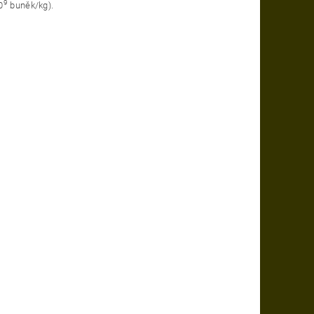
9
0
buněk/kg).