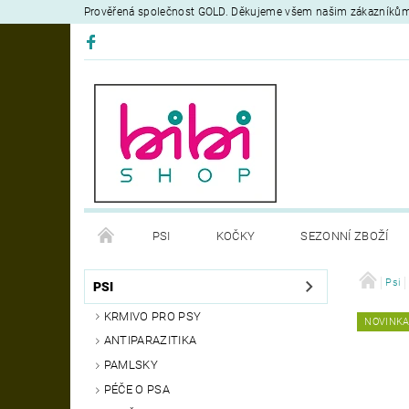
Prověřená společnost GOLD. Děkujeme všem našim zákazníků
PSI
KOČKY
SEZONNÍ ZBOŽÍ
DEZINFEKČNÍ PROSTŘEDKY
VÝCVIK
Psi
OB
PSI
KRMIVO PRO PSY
NOVINK
MOJE OBJEDNÁVKA
ANTIPARAZITIKA
PAMLSKY
PÉČE O PSA