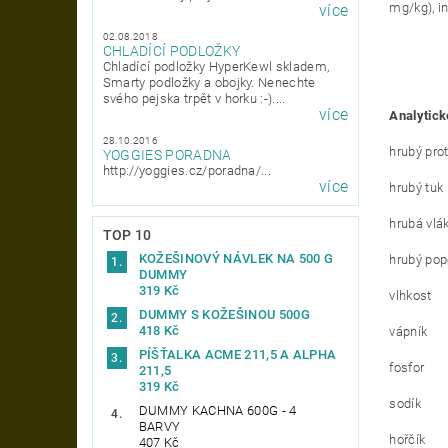
mg/kg), in
více
02.08.2018
CHLADÍCÍ PODLOŽKY
Chladící podložky HyperKewl skladem,
Smarty podložky a obojky. Nenechte
svého pejska trpět v horku :-)....
více
Analytick
28.10.2016
hrubý pro
YOGGIES PORADNA
http://yoggies.cz/poradna/...
více
hrubý tuk
hrubá vlá
TOP 10
KOŽEŠINOVÝ NÁVLEK NA 500 G
hrubý pop
DUMMY
319 Kč
vlhkost
DUMMY S KOŽEŠINOU 500G
418 Kč
vápník
PÍŠŤALKA ACME 211,5 A ALPHA
fosfor
211,5
319 Kč
sodík
DUMMY KACHNA 600G - 4
BARVY
hořčík
407 Kč