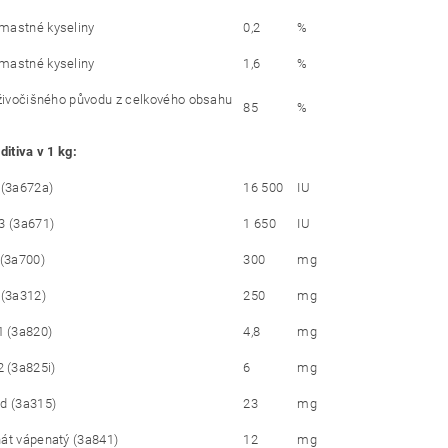
mastné kyseliny
0,2
%
mastné kyseliny
1,6
%
 živočišného původu z celkového obsahu
85
%
ditiva v 1 kg:
 (3a672a)
16 500
IU
3 (3a671)
1 650
IU
 (3a700)
300
mg
 (3a312)
250
mg
1
(3a820)
4,8
mg
2
(3a825i)
6
mg
d (3a315)
23
mg
át vápenatý (3a841)
12
mg