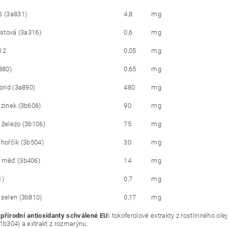
6 (3a831)
4,8
mg
istová (3a316)
0,6
mg
12
0,05
mg
880)
0,65
mg
orid (3a890)
480
mg
 zinek (3b606)
90
mg
 železo (3b106)
75
mg
 hořčík (3b504)
30
mg
á měď (3b406)
14
mg
1)
0,7
mg
 selen (3b810)
0,17
mg
přírodní antioxidanty schválené EU:
tokoferolové extrakty z rostlinného olej
(1b304) a extrakt z rozmarýnu.