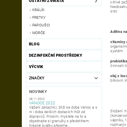
OSTATNÍ ZVÍŘATA
citlivé z
Neobsahuj
KRÁLÍK
srst.
FRETKY
PAPOUŠCI
Aditiva n
MORČE
vitamíny 
BLOG
organismu
systém.
DEZINFEKČNÍ PROSTŘEDKY
prebiotik
činnosti t
VÝCVIK
olej z los
ZNAČKY
bílkovin, 
NOVINKY
28.11.2022
VÁNOCE 2022
Vážení zákazníci, blíží se doba Vánoc a s
Složení: h
ní i doba delších dodacích lhůt od
(konzervov
dopravců. Prosím, myslete na to a
vápníku, 
objednejte si granulky s předstihem.
rozmarýn 
Krásné svátky přejeme...