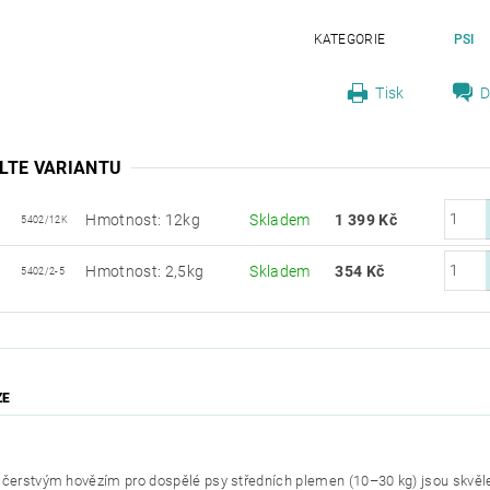
KATEGORIE
PSI
Tisk
D
LTE VARIANTU
Hmotnost: 12kg
Skladem
1 399 Kč
5402/12K
Hmotnost: 2,5kg
Skladem
354 Kč
5402/2-5
ZE
 čerstvým hovězím pro dospělé psy středních plemen (10–30 kg) jsou skvěle 