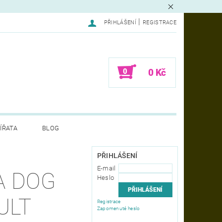
|
PŘIHLÁŠENÍ
REGISTRACE
0
0 Kč
ÍŘATA
BLOG
LAMACE - FORMULÁŘ
PŘIHLÁŠENÍ
E-mail
A DOG
Heslo
ULT
Registrace
Zapomenuté heslo