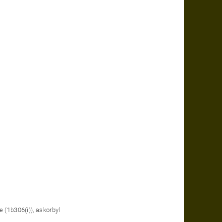
e (1b306(i)), askorbyl