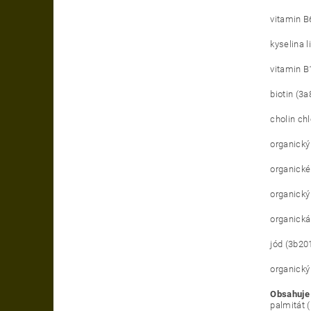
vitamin B
kyselina l
vitamin B
biotin (3a
cholin chl
organický
organické
organický
organick
jód (3b20
organický
Obsahuje 
palmitát 