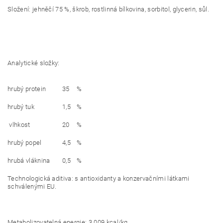
Složení:
jehněčí 75 %, škrob, rostlinná bílkovina, sorbitol, glycerin, sůl.
Analytické složky:
hrubý protein
35
%
hrubý tuk
1,5
%
vlhkost
20
%
hrubý popel
4,5
%
hrubá vláknina
0,5
%
Technologická aditiva:
s antioxidanty a konzervačními látkami
schválenými EU.
Metabolizovatelná energie:
3 009 kcal/kg.