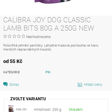
CALIBRA JOY DOG CLASSIC
LAMB BITS 80G A 250G NEW
Neohodnoceno
Polovlhké jehněcí pamlsky. Lahodná masová pochoutka ve tvaru
menších nepravidelných kousků.
od 55 Kč
KATEGORIE
PSI
Dotaz
Hlídat cenu
ZVOLTE VARIANTU
Hmotnost: 250 g
Skladem
6546/250