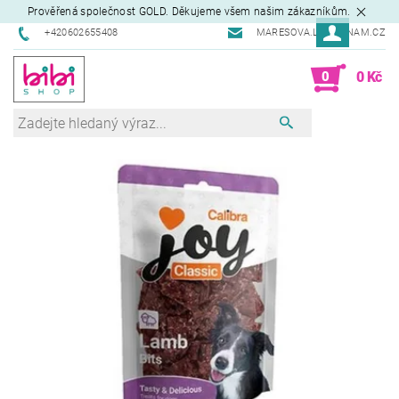
Prověřená společnost GOLD. Děkujeme všem našim zákazníkům.
+420602655408
MARESOVA.L@SEZNAM.CZ
0
0 Kč