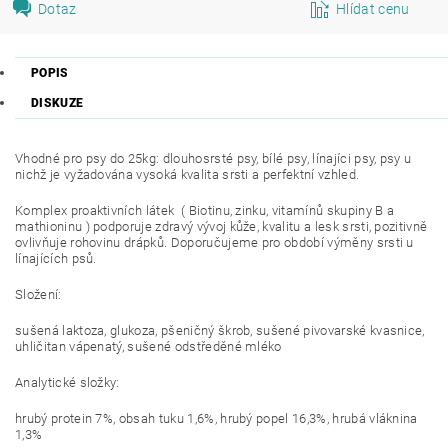
Dotaz
Hlídat cenu
POPIS
DISKUZE
Vhodné pro psy do 25kg: dlouhosrsté psy, bílé psy, línajíci psy, psy u
nichž je vyžadována vysoká kvalita srsti a perfektní vzhled.
Komplex proaktivních látek ( Biotinu, zinku, vitamínů skupiny B a
mathioninu ) podporuje zdravý vývoj kůže, kvalitu a lesk srsti, pozitivně
ovlivňuje rohovinu drápků. Doporučujeme pro období výměny srsti u
línajících psů.
Složení:
sušená laktoza, glukoza, pšeničný škrob, sušené pivovarské kvasnice,
uhličitan vápenatý, sušené odstředěné mléko
Analytické složky:
hrubý protein 7%, obsah tuku 1,6%, hrubý popel 16,3%, hrubá vláknina
1,3%