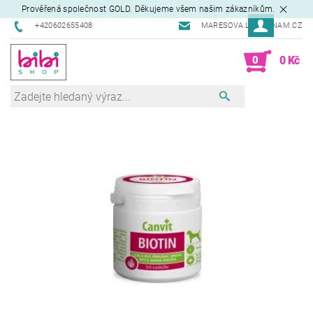
Prověřená společnost GOLD. Děkujeme všem našim zákazníkům.
+420602655408
MARESOVA.L@SEZNAM.CZ
0
0 Kč