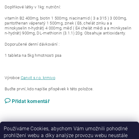
Doplňkové látky v 1kg: nutriční:
vitamín B2 400mg, biotin 1 500mg, niacinamid ( 3 a 315 ) 3 000mg,
pantothenan vápenatý 1 500mg, zinek ( E6, chelát zinku a a
minokyselin n-hydrát) 4 000mg, měď ( E4 chelát mědi a a minikyselin
n-hydrát) 900mg, DL-methionin (3.1.1) 20g. Obsahuje antioxidanty.
Doporučené denní dávkování :
1 tableta na 5kg hmotnosti psa
Výrobce:
Canvit s.r.o. krmivo
Buďte první, kdo napíše příspěvek k této položce.
Přidat komentář
Používáme Cookies, abychom Vám umožnili pohodlné
prohlížení webu a díky analýze provozu webu neustále