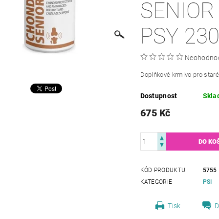
SENIOR
PSY 23
Neohodno
Doplňkové krmivo pro star
Dostupnost
Skla
675 Kč
KÓD PRODUKTU
5755
KATEGORIE
PSI
Tisk
D