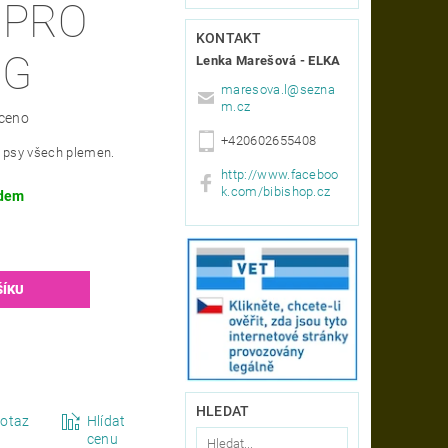
 PRO
KONTAKT
0G
Lenka Marešová - ELKA
maresova.l
@
sezna
m.cz
ceno
+420602655408
é psy všech plemen.
http://www.faceboo
k.com/bibishop.cz
dem
HLEDAT
otaz
Hlídat
cenu