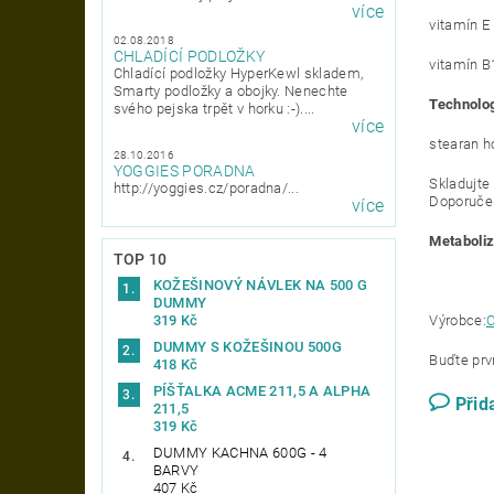
více
vitamín E
02.08.2018
CHLADÍCÍ PODLOŽKY
vitamín B
Chladící podložky HyperKewl skladem,
Smarty podložky a obojky. Nenechte
Technolog
svého pejska trpět v horku :-)....
více
stearan h
28.10.2016
YOGGIES PORADNA
Skladujte
http://yoggies.cz/poradna/...
Doporučen
více
Metaboliz
TOP 10
KOŽEŠINOVÝ NÁVLEK NA 500 G
DUMMY
Výrobce:
C
319 Kč
DUMMY S KOŽEŠINOU 500G
Buďte prvn
418 Kč
PÍŠŤALKA ACME 211,5 A ALPHA
Přid
211,5
319 Kč
DUMMY KACHNA 600G - 4
BARVY
407 Kč