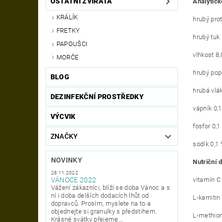
OSTATNÍ ZVÍŘATA
Analytick
KRÁLÍK
hrubý prot
FRETKY
hrubý tuk 
PAPOUŠCI
vlhkost 8,
MORČE
hrubý pop
BLOG
hrubá vlá
DEZINFEKČNÍ PROSTŘEDKY
vápník 0,
VÝCVIK
fosfor 0,1
ZNAČKY
sodík 0,1
NOVINKY
Nutriční 
28.11.2022
vitamín C
VÁNOCE 2022
Vážení zákazníci, blíží se doba Vánoc a s
ní i doba delších dodacích lhůt od
L-karniti
dopravců. Prosím, myslete na to a
objednejte si granulky s předstihem.
L-methion
Krásné svátky přejeme...