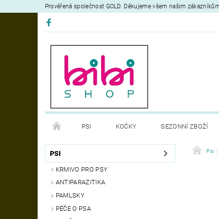
Prověřená společnost GOLD. Děkujeme všem našim zákazníků
PSI
KOČKY
SEZONNÍ ZBOŽÍ
DEZINFEKČNÍ PROSTŘEDKY
VÝCVIK
Psi
OB
PSI
KRMIVO PRO PSY
MOJE OBJEDNÁVKA
ANTIPARAZITIKA
PAMLSKY
PÉČE O PSA