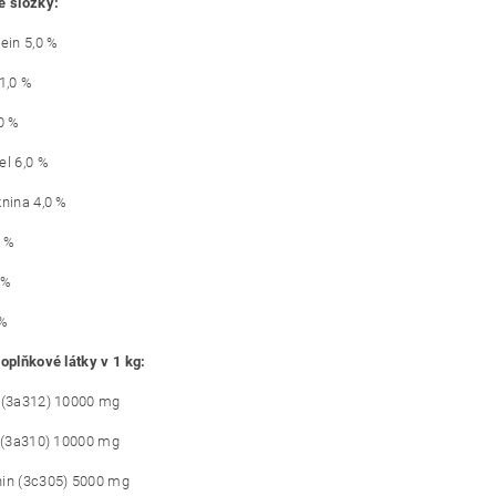
é složky:
ein 5,0 %
1,0 %
0 %
el 6,0 %
knina 4,0 %
1 %
 %
 %
doplňkové látky v 1 kg:
 (3a312) 10000 mg
n (3a310) 10000 mg
in (3c305) 5000 mg