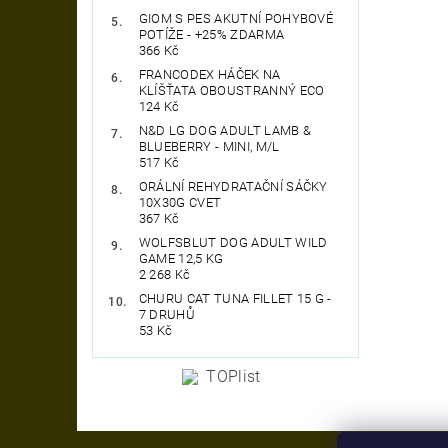
GIOM S PES AKUTNÍ POHYBOVÉ
POTÍŽE - +25% ZDARMA
366 Kč
FRANCODEX HÁČEK NA
KLÍŠŤATA OBOUSTRANNÝ ECO
124 Kč
N&D LG DOG ADULT LAMB &
BLUEBERRY - MINI, M/L
517 Kč
ORÁLNÍ REHYDRATAČNÍ SÁČKY
10X30G CVET
367 Kč
WOLFSBLUT DOG ADULT WILD
GAME 12,5 KG
2 268 Kč
CHURU CAT TUNA FILLET 15 G -
7 DRUHŮ
53 Kč