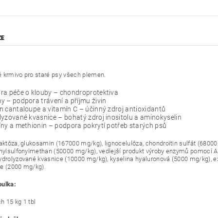
ZE
 krmivo pro staré psy všech plemen.
ra péče o klouby – chondroprotektiva
 – podpora trávení a příjmu živin
 cantaloupe a vitamín C – účinný zdroj antioxidantů
yzované kvasnice – bohatý zdroj inositolu a aminokyselin
ny a methionin – podpora pokrytí potřeb starých psů
laktóza, glukosamin (167000 mg/kg), lignocelulóza, chondroitin sulfát (6800
thylsulfonylmethan (50000 mg/kg), vedlejší produkt výroby enzymů pomocí A
ydrolyzované kvasnice (10000 mg/kg), kyselina hyaluronová (5000 mg/kg), e
e (2000 mg/kg).
bulka:
h 15 kg 1 tbl