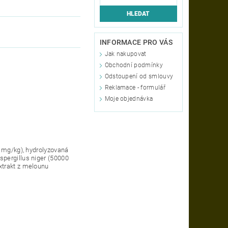
INFORMACE PRO VÁS
Jak nakupovat
Obchodní podmínky
Odstoupení od smlouvy
Reklamace - formulář
Moje objednávka
0 mg/kg), hydrolyzovaná
spergillus niger (50000
xtrakt z melounu