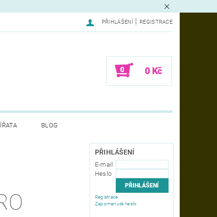
|
PŘIHLÁŠENÍ
REGISTRACE
0
0 Kč
ÍŘATA
BLOG
LAMACE - FORMULÁŘ
PŘIHLÁŠENÍ
E-mail
Heslo
RO
Registrace
Zapomenuté heslo