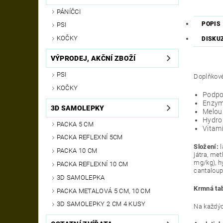
PÁNÍČCI
POPIS
PSI
KOČKY
DISKU
VÝPRODEJ, AKČNÍ ZBOŽÍ
PSI
Doplňkové
KOČKY
Podpo
Enzymy
3D SAMOLEPKY
Meloun
Hydrol
PACKA 5 CM
Vitamí
PACKA REFLEXNÍ 5CM
Složení:
PACKA 10 CM
játra, me
mg/kg), h
PACKA REFLEXNÍ 10 CM
cantaloup
3D SAMOLEPKA
Krmná ta
PACKA METALOVÁ 5 CM, 10 CM
3D SAMOLEPKY 2 CM 4 KUSY
Na každýc