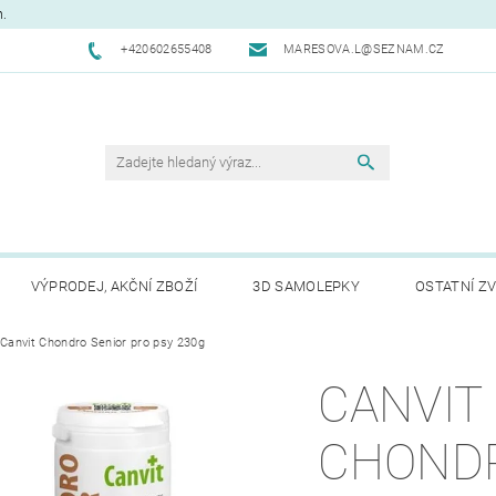
m.
+420602655408
MARESOVA.L@SEZNAM.CZ
VÝPRODEJ, AKČNÍ ZBOŽÍ
3D SAMOLEPKY
OSTATNÍ ZV
CHODNÍ PODMÍNKY
Canvit Chondro Senior pro psy 230g
NAPIŠTE NÁM
KONTAKTY
REK
CANVIT
CHOND