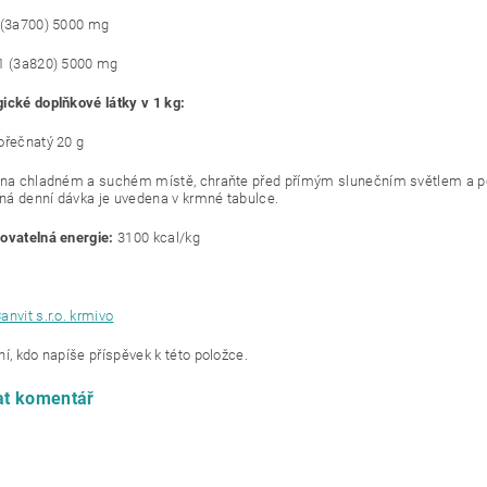
 (3a700) 5000 mg
1 (3a820) 5000 mg
ické doplňkové látky v 1 kg:
ořečnatý 20 g
 na chladném a suchém místě, chraňte před přímým slunečním světlem a po 
á denní dávka je uvedena v krmné tabulce.
ovatelná energie:
3100 kcal/kg
anvit s.r.o. krmivo
í, kdo napíše příspěvek k této položce.
at komentář