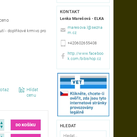
KONTAKT
Lenka Marešová - ELKA
ceno
maresova.l
@
sezna
utí - doplňkové krmivo pro
m.cz
+420602655408
http://www.faceboo
k.com/bibishop.cz
otaz
Hlídat
cenu
HLEDAT