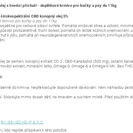
lej s hovězí příchutí - doplňkové krmivo pro kočky a psy do 11kg
širokospektrální CBD konopný olej 5%
 krmivo pro kočky a psy do 11kg
rospěšné pro celkové zdraví zvířete.
Pomáhá snižovat stres a úzkost, minimal
 působí protizánětlivě, tlumí bolest, pomáhá při léčbě kožních onemocnění, ur
chuť k jídlu, pomáhá při neurodegenerativních onemocněních, zmírňuje příz
ní.
lej ze semen, konopný extrakt CO 2 , CBD-Kanabidiol (500 mg), ostatní kan
 hovězí extrakt, minerální látky, Omega-3, Omega-6 a Omega-9 MK.
Bez THC
í:
 denně do krmiva.
Nepřekračujte doporučené dávkování.
Není náhradou pestr
í: Skladujte mimo dosah dětí, na tmavém a suchém místě.
Před použitím d
:
SWISSMEDHEMP S.R.O.
í, kdo napíše příspěvek k této položce.