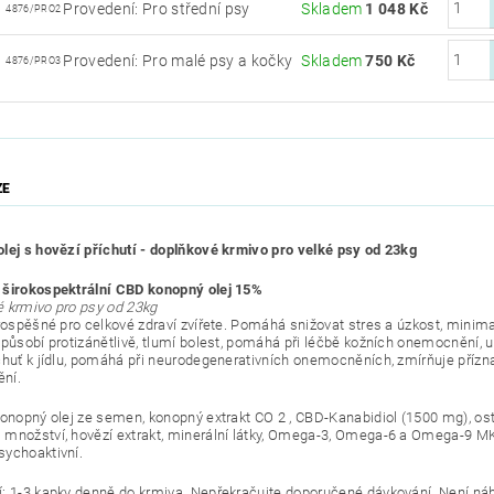
Provedení: Pro střední psy
Skladem
1 048 Kč
4876/PRO2
Provedení: Pro malé psy a kočky
Skladem
750 Kč
4876/PRO3
ZE
lej s hovězí příchutí - doplňkové krmivo pro velké psy od 23kg
širokospektrální CBD konopný olej 15%
 krmivo pro psy od 23kg
rospěšné pro celkové zdraví zvířete.
Pomáhá snižovat stres a úzkost, minimal
 působí protizánětlivě, tlumí bolest, pomáhá při léčbě kožních onemocnění, ur
chuť k jídlu, pomáhá při neurodegenerativních onemocněních, zmírňuje příz
ní.
Konopný olej ze semen, konopný extrakt CO 2 , CBD-Kanabidiol (1500 mg), ost
množství, hovězí extrakt, minerální látky, Omega-3, Omega-6 a Omega-9 M
ychoaktivní.
: 1-3 kapky denně do krmiva.
Nepřekračujte doporučené dávkování.
Není náh