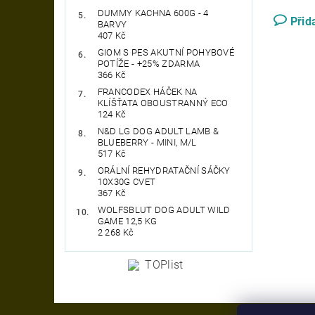
DUMMY KACHNA 600G - 4
Přid
BARVY
407 Kč
GIOM S PES AKUTNÍ POHYBOVÉ
POTÍŽE - +25% ZDARMA
366 Kč
FRANCODEX HÁČEK NA
KLÍŠŤATA OBOUSTRANNÝ ECO
124 Kč
N&D LG DOG ADULT LAMB &
BLUEBERRY - MINI, M/L
517 Kč
ORÁLNÍ REHYDRATAČNÍ SÁČKY
10X30G CVET
367 Kč
WOLFSBLUT DOG ADULT WILD
GAME 12,5 KG
2 268 Kč