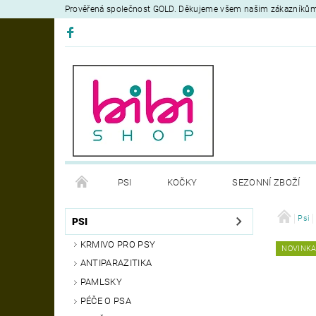
Prověřená společnost GOLD. Děkujeme všem našim zákazníků
PSI
KOČKY
SEZONNÍ ZBOŽÍ
DEZINFEKČNÍ PROSTŘEDKY
VÝCVIK
Psi
OB
PSI
KRMIVO PRO PSY
NOVINK
MOJE OBJEDNÁVKA
ANTIPARAZITIKA
PAMLSKY
PÉČE O PSA