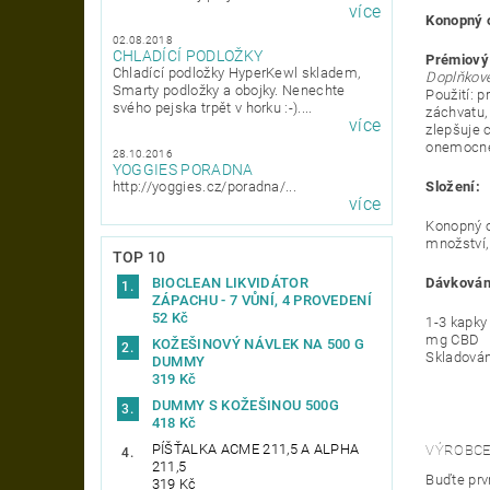
více
Konopný o
02.08.2018
CHLADÍCÍ PODLOŽKY
Prémiový 
Chladící podložky HyperKewl skladem,
Doplňkové
Smarty podložky a obojky. Nenechte
Použití: p
svého pejska trpět v horku :-)....
záchvatu,
více
zlepšuje 
onemocně
28.10.2016
YOGGIES PORADNA
Složení:
http://yoggies.cz/poradna/...
více
Konopný o
množství,
TOP 10
Dávkován
BIOCLEAN LIKVIDÁTOR
ZÁPACHU - 7 VŮNÍ, 4 PROVEDENÍ
52 Kč
1-3 kapky
mg CBD
KOŽEŠINOVÝ NÁVLEK NA 500 G
Skladován
DUMMY
319 Kč
DUMMY S KOŽEŠINOU 500G
418 Kč
PÍŠŤALKA ACME 211,5 A ALPHA
VÝROBCE
211,5
Buďte prvn
319 Kč