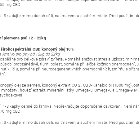
5,55 mg CBD
í: Skladujte mimo dosah dětí, na tmavém a suchém místě.
Před použitím d
ní plemena psů 12 - 22kg
širokospektrální CBD konopný olej 10%
 krmivo pro psy od 12kg do 22kg
rospěšné pro celkové zdraví zvířete.
Pomáhá snižovat stres a úzkost, minimal
 působí protizánětlivě, tlumí bolest, pomáhá při léčbě kožních onemocnění, ur
chuť k jídlu, pomáhá při neurodegenerativních onemocněních, zmírňuje příz
ní.
Konopný olej ze semen, konopný extrakt CO 2 , CBD-Kanabidiol (1000 mg), ost
množství, hovězí extrakt, minerální látky, Omega-3, Omega-6 a Omega-9 M
ychoaktivní.
: 1-3 kapky denně do krmiva.
Nepřekračujte doporučené dávkování.
Není náh
3,70 mg CBD
í: Skladujte mimo dosah dětí, na tmavém a suchém místě.
Před použitím d