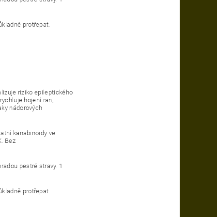
ůkladně protřepat.
izuje riziko epileptického
ychluje hojení ran,
naky nádorových
atní kanabinoidy ve
K.
Bez
radou pestré stravy.
1
ůkladně protřepat.