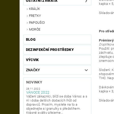
OSTATNÍ ZVÍŘATA
kapka = 
KRÁLÍK
Skladován
FRETKY
PAPOUŠCI
MORČE
Pro střed
BLOG
Prémiový 
Doplňkové
Použití: p
DEZINFEKČNÍ PROSTŘEDKY
záchvatu,
zlepšuje 
VÝCVIK
onemocně
Složení: 
ZNAČKY
stopovém 
THC.
Neps
NOVINKY
Dávkování
28.11.2022
kapka = 
VÁNOCE 2022
Vážení zákazníci, blíží se doba Vánoc a s
Skladován
ní i doba delších dodacích lhůt od
dopravců. Prosím, myslete na to a
objednejte si granulky s předstihem.
Krásné svátky přejeme...