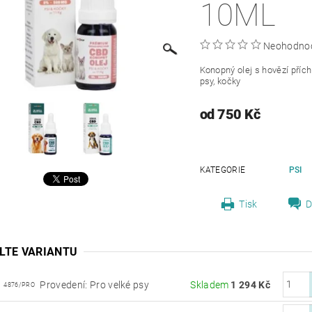
10ML
Neohodno
Konopný olej s hovězí přích
psy, kočky
od 750 Kč
KATEGORIE
PSI
Tisk
D
LTE VARIANTU
Provedení: Pro velké psy
Skladem
1 294 Kč
4876/PRO