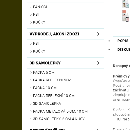
PÁNÍČCI
PSI
KOČKY
VÝPRODEJ, AKČNÍ ZBOŽÍ
POPIS
PSI
DISKU
KOČKY
3D SAMOLEPKY
Konopný o
PACKA 5 CM
Prémiový 
PACKA REFLEXNÍ 5CM
Doplňkové
Použití: p
PACKA 10 CM
záchvatu,
zlepšuje 
PACKA REFLEXNÍ 10 CM
onemocně
3D SAMOLEPKA
Složení: 
PACKA METALOVÁ 5 CM, 10 CM
stopovém 
3D SAMOLEPKY 2 CM 4 KUSY
THC.
Neps
Dávkování