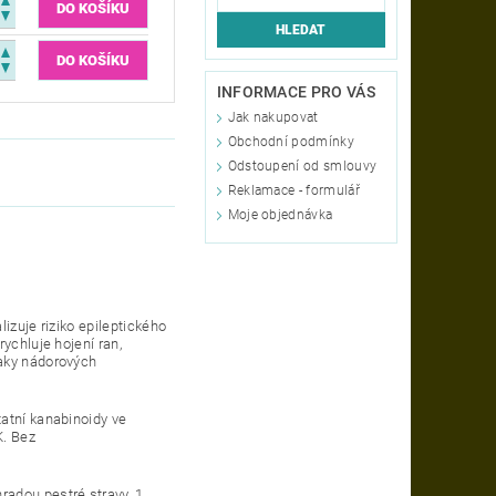
INFORMACE PRO VÁS
Jak nakupovat
Obchodní podmínky
Odstoupení od smlouvy
Reklamace - formulář
Moje objednávka
izuje riziko epileptického
ychluje hojení ran,
naky nádorových
atní kanabinoidy ve
K.
Bez
radou pestré stravy.
1