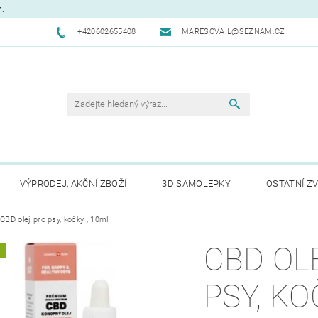
m.
+420602655408
MARESOVA.L@SEZNAM.CZ
VÝPRODEJ, AKČNÍ ZBOŽÍ
3D SAMOLEPKY
OSTATNÍ ZV
CHODNÍ PODMÍNKY
CBD olej pro psy, kočky , 10ml
NAPIŠTE NÁM
KONTAKTY
REK
CBD OL
A
PSY, KO