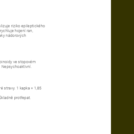
izuje riziko epileptického
ychluje hojení ran,
naky nádorových
abinoidy ve stopovém
.
Nepsychoaktivní.
é stravy.
1 kapka = 1,85
ůkladně protřepat.