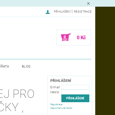
|
PŘIHLÁŠENÍ
REGISTRACE
0
0 Kč
ÍŘATA
BLOG
LAMACE - FORMULÁŘ
PŘIHLÁŠENÍ
E-mail
EJ PRO
Heslo
ČKY ,
Registrace
Zapomenuté heslo