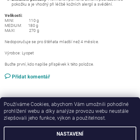
pokožku a je vhodný při léčbě kožních alergií a svědění.
Velikosti:
MINI: 110 g
MEDIUM: 180 g
MAXI: 270 g
Nedoporučuje se pro štěňata mladší než 4 měsíce.
Výrobce: Lyopet
Buďte první, kdo napíše příspěvek k této položce.
Přidat komentář
Používáme Cookies, abychom Vám umožnili pohodlné
prohlížení webu a díky analýze provozu webu neustále
zlepšovali jeho funkce, výkon a použitelnost.
|
Zboží.cz
Heureka.cz
NASTAVENÍ