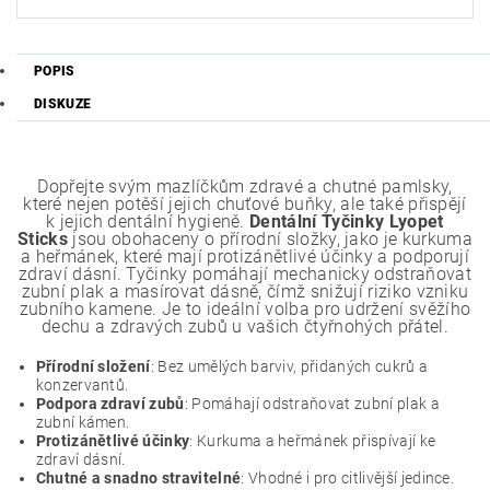
POPIS
DISKUZE
Dopřejte svým mazlíčkům zdravé a chutné pamlsky,
které nejen potěší jejich chuťové buňky, ale také přispějí
k jejich dentální hygieně.
Dentální Tyčinky Lyopet
Sticks
jsou obohaceny o přírodní složky, jako je kurkuma
a heřmánek, které mají protizánětlivé účinky a podporují
zdraví dásní. Tyčinky pomáhají mechanicky odstraňovat
zubní plak a masírovat dásně, čímž snižují riziko vzniku
zubního kamene. Je to ideální volba pro udržení svěžího
dechu a zdravých zubů u vašich čtyřnohých přátel.
Přírodní složení
: Bez umělých barviv, přidaných cukrů a
konzervantů.
Podpora zdraví zubů
: Pomáhají odstraňovat zubní plak a
zubní kámen.
Protizánětlivé účinky
: Kurkuma a heřmánek přispívají ke
zdraví dásní.
Chutné a snadno stravitelné
: Vhodné i pro citlivější jedince.