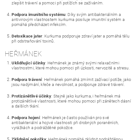
zlepšit trávení a pomoci při potížích se zažíváním.
Podpora imunitního systému
: Díky svým antibakteriálním a
antivirovým vlastnostem kurkuma posiluje imunitní systém a
pomáhá předcházet infekcím.
Detoxikace jater
: Kurkuma podporuje zdraví jater a pomáhá tělu
při odstraňování toxinů.
HEŘMÁNEK
Uklidňující účinky
: Heřmánek je známý svými relaxačními
vlastnostmi, které mohou pomoci při úzkosti, nervozitě a stresu.
Podpora trávení
: Heřmánek pomáhá zmírnit zažívací potíže, jako
jsou nadýmání, křeče a nevolnost, a podporuje zdravé trávení.
Protizánětlivé účinky
: Stejně jako kurkuma, i heřmánek má
protizánětlivé vlastnosti, které mohou pomoci při zánětech dásní
a dalších tkání.
Podpora hojení
: Heřmánek je často používán pro své
antibakteriální a hojivé vlastnosti při drobných poraněních,
vyrážkách a podrážděné pokožce.
Zklidnění pokožky
: Heřmánek pomáhá zklidnit podrážděnou