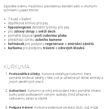
Zajistěte svému mazlíčkovi pravidelnou dentální péči s chutnými
tyčinkami Lyopet Sticks!
7 kusů v balení
doplňkové krmivo pro psy
hypoalergenní
dentální tyčinky pro psy
pro
zdravý chrup
a
svěží dech
pomáhá bojovat
proti zubnímu plaku
předchází vzniku
zubního kamene
heřmánek
pro podporu
regenerace
a
zmírnění zánětů
kurkuma
pro podporu
trávení
a
zdravých kloubů
KURKUMA
Protizánětlivé účinky
: Kurkuma obsahuje kurkumin, který
pomáhá snižovat záněty v těle, což je užitečné při léčbě artritidy a
jiných zánětlivých stavů.
Antioxidant
: Kurkumin je silný antioxidant, který pomáhá chránit
buňky před poškozením volnými radikály, čímž přispívá k
celkovému zdraví a vitalitě.
Podpora trávení
: Kurkuma podporuje produkci žluči, což může