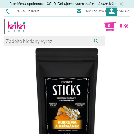
Prověřená společnost GOLD. Děkujeme všem našim zákazníkům.
+420602655408
MARESOVA.L@SEZNAM.CZ
0
0 Kč