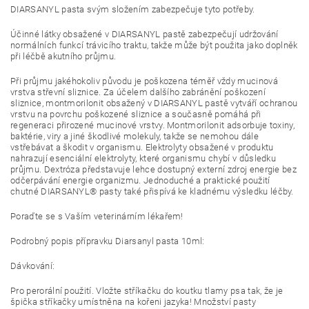
DIARSANYL pasta svým složením zabezpečuje tyto potřeby.
Účinné látky obsažené v DIARSANYL pastě zabezpečují udržování
normálních funkcí trávicího traktu, takže může být použita jako doplněk
při léčbě akutního průjmu.
Při průjmu jakéhokoliv původu je poškozena téměř vždy mucinová
vrstva střevní sliznice. Za účelem dalšího zabránění poškození
sliznice, montmorilonit obsažený v DIARSANYL pastě vytváří ochranou
vrstvu na povrchu poškozené sliznice a současně pomáhá při
regeneraci přirozené mucinové vrstvy. Montmorilonit adsorbuje toxiny,
baktérie, viry a jiné škodlivé molekuly, takže se nemohou dále
vstřebávat a škodit v organismu. Elektrolyty obsažené v produktu
nahrazují esenciální elektrolyty, které organismu chybí v důsledku
průjmu. Dextróza představuje lehce dostupný externí zdroj energie bez
odčerpávání energie organizmu. Jednoduché a praktické použití
chutné DIARSANYL® pasty také přispívá ke kladnému výsledku léčby.
Poraďte se s Vaším veterinárním lékařem!
Podrobný popis přípravku Diarsanyl pasta 10ml:
Dávkování:
Pro perorální použití. Vložte stříkačku do koutku tlamy psa tak, že je
špička stříkačky umístněna na kořeni jazyka! Množství pasty