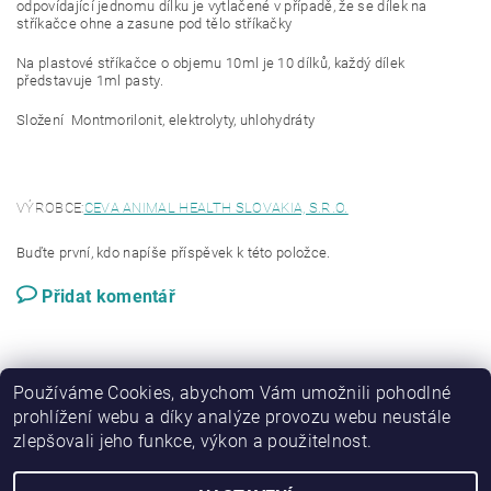
odpovídající jednomu dílku je vytlačené v případě, že se dílek na
stříkačce ohne a zasune pod tělo stříkačky
Na plastové stříkačce o objemu 10ml je 10 dílků, každý dílek
představuje 1ml pasty.
Složení Montmorilonit, elektrolyty, uhlohydráty
VÝROBCE:
CEVA ANIMAL HEALTH SLOVAKIA, S.R.O.
Buďte první, kdo napíše příspěvek k této položce.
Přidat komentář
Používáme Cookies, abychom Vám umožnili pohodlné
prohlížení webu a díky analýze provozu webu neustále
zlepšovali jeho funkce, výkon a použitelnost.
|
Zboží.cz
Heureka.cz