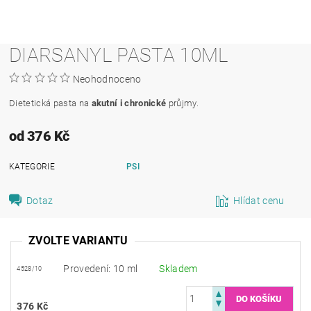
DIARSANYL PASTA 10ML
Neohodnoceno
Dietetická pasta na
akutní i chronické
průjmy.
od 376 Kč
KATEGORIE
PSI
Dotaz
Hlídat cenu
ZVOLTE VARIANTU
Provedení: 10 ml
Skladem
4528/10
376 Kč