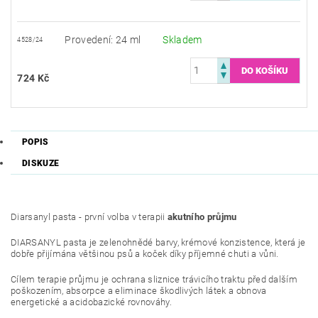
Provedení: 24 ml
Skladem
4528/24
724 Kč
POPIS
DISKUZE
Diarsanyl pasta - první volba v terapii
akutního průjmu
DIARSANYL pasta je zelenohnědé barvy, krémové konzistence, která je
dobře přijímána většinou psů a koček díky příjemné chuti a vůni.
Cílem terapie průjmu je ochrana sliznice trávicího traktu před dalším
poškozením, absorpce a eliminace škodlivých látek a obnova
energetické a acidobazické rovnováhy.