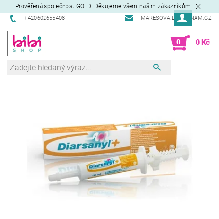
Prověřená společnost GOLD. Děkujeme všem našim zákazníkům.
+420602655408
MARESOVA.L@SEZNAM.CZ
0
0 Kč