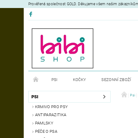
Prověřená společnost GOLD. Děkujeme všem našim zákazníků
PSI
KOČKY
SEZONNÍ ZBOŽÍ
DEZINFEKČNÍ PROSTŘEDKY
VÝCVIK
Psi
OB
PSI
KRMIVO PRO PSY
MOJE OBJEDNÁVKA
ANTIPARAZITIKA
PAMLSKY
PÉČE O PSA