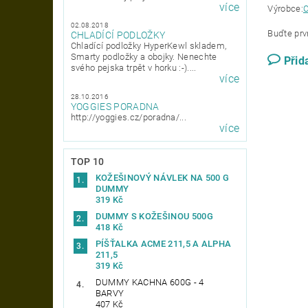
více
Výrobce:
C
02.08.2018
Buďte prvn
CHLADÍCÍ PODLOŽKY
Chladící podložky HyperKewl skladem,
Smarty podložky a obojky. Nenechte
Přid
svého pejska trpět v horku :-)....
více
28.10.2016
YOGGIES PORADNA
http://yoggies.cz/poradna/...
více
TOP 10
KOŽEŠINOVÝ NÁVLEK NA 500 G
DUMMY
319 Kč
DUMMY S KOŽEŠINOU 500G
418 Kč
PÍŠŤALKA ACME 211,5 A ALPHA
211,5
319 Kč
DUMMY KACHNA 600G - 4
BARVY
407 Kč