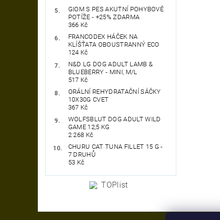
GIOM S PES AKUTNÍ POHYBOVÉ
POTÍŽE - +25% ZDARMA
366 Kč
FRANCODEX HÁČEK NA
KLÍŠŤATA OBOUSTRANNÝ ECO
124 Kč
N&D LG DOG ADULT LAMB &
BLUEBERRY - MINI, M/L
517 Kč
ORÁLNÍ REHYDRATAČNÍ SÁČKY
10X30G CVET
367 Kč
WOLFSBLUT DOG ADULT WILD
GAME 12,5 KG
2 268 Kč
CHURU CAT TUNA FILLET 15 G -
7 DRUHŮ
53 Kč