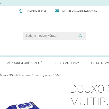
m.
+420602655408
MARESOVA.L@SEZNAM.CZ
VÝPRODEJ, AKČNÍ ZBOŽÍ
3D SAMOLEPKY
OSTATNÍ ZV
CHODNÍ PODMÍNKY
Douxo SPA Multipurpose Grooming Wipes 100ks
NAPIŠTE NÁM
KONTAKTY
REK
DOUXO 
MULTIP