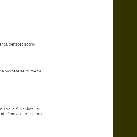
anol, benzoát sodný,
t a vyhněte se přímému
mu použití. Nevhazujte
ní přípravek. Pouze pro