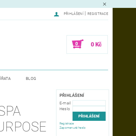
|
PŘIHLÁŠENÍ
REGISTRACE
0
0 Kč
ÍŘATA
BLOG
LAMACE - FORMULÁŘ
PŘIHLÁŠENÍ
E-mail
SPA
Heslo
URPOSE
Registrace
Zapomenuté heslo