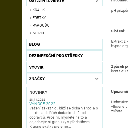
Hypoalerg
OSTATNÍ ZVÍŘATA
KRÁLÍK
pH přizp
FRETKY
PAPOUŠCI
Složení:
MORČE
Extrakt z
BLOG
hypoalerg
DEZINFEKČNÍ PROSTŘEDKY
Způsob po
VÝCVIK
kontaktu s
ZNAČKY
Upozorně
NOVINKY
28.11.2022
Uchovávej
VÁNOCE 2022
vlhčené u
Vážení zákazníci, blíží se doba Vánoc a s
zvířata.
ní i doba delších dodacích lhůt od
dopravců. Prosím, myslete na to a
objednejte si granulky s předstihem.
Krásné svátky přejeme...