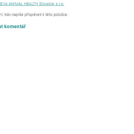
EVA ANIMAL HEALTH Slovakia, s.r.o.
í, kdo napíše příspěvek k této položce.
at komentář