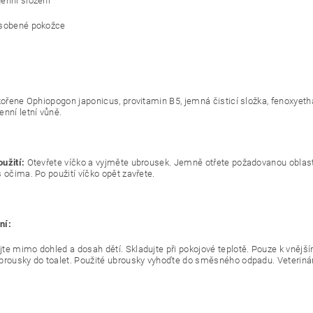
enní složení
ůsobené pokožce
 kořene Ophiopogon japonicus, provitamin B5, jemná čisticí složka, fenoxyeth
enní letní vůně.
užití:
Otevřete víčko a vyjměte ubrousek. Jemně otřete požadovanou oblas
 očima. Po použití víčko opět zavřete.
ní:
te mimo dohled a dosah dětí. Skladujte při pokojové teplotě. Pouze k vnější
brousky do toalet. Použité ubrousky vyhoďte do směsného odpadu. Veterinár