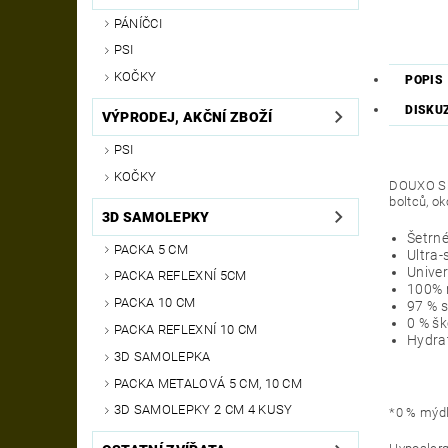
PÁNÍČCI
PSI
KOČKY
POPIS
DISKU
VÝPRODEJ, AKČNÍ ZBOŽÍ
PSI
KOČKY
DOUXO Ski
boltců, o
3D SAMOLEPKY
Šetrn
PACKA 5 CM
Ultra-
Univer
PACKA REFLEXNÍ 5CM
100% 
PACKA 10 CM
97 % s
0 % šk
PACKA REFLEXNÍ 10 CM
Hydrat
3D SAMOLEPKA
PACKA METALOVÁ 5 CM, 10 CM
3D SAMOLEPKY 2 CM 4 KUSY
*0 % mýdla