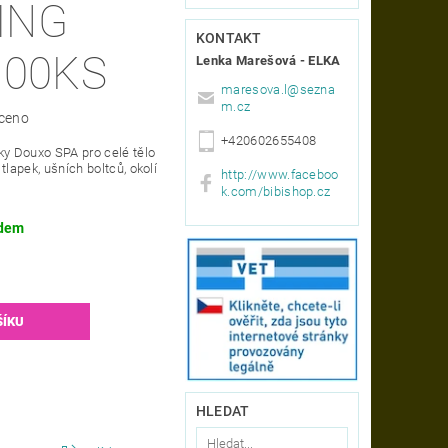
ING
KONTAKT
100KS
Lenka Marešová - ELKA
maresova.l
@
sezna
m.cz
ceno
+420602655408
ky Douxo SPA pro celé tělo
tlapek, ušních boltců, okolí
http://www.faceboo
k.com/bibishop.cz
dem
HLEDAT