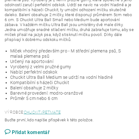
odolností zaručí perfektní odskok. Udrží se navíc na vodní hladině a je
kompatibilní s házeči Chuckit, ty umožní odhození míčku skutečně
daleko. Balení obsahuje 2 míčky, které disponují průměrem 5cm nebo
6 cm. S Chuckit Ultra Ball Small nebo Medium bude aportování
zábava. V každém míčku Ultra Ball jsou umístěny dvě male dírky.
Jedna umožňuje snadné stlačení míčku, druhá zabraňuje tomu, aby se
míček přisál na jazyk psa, když stisknutí míčku povolí. Dírky dále
přispívají k dobrému odskoku míčků.
Míček vhodný především pro - M střední plemena psů, S
malaá plemena psů
Určený na aportování
Vyrobený z velmi pružné gumy
Nabízí perfektní odskok
Chuckit Ultra Ball Medium se udrží na vodní hladině
Kompatibilní s házeči Chuckit
Balení obsahuje 2 míčky
Barevné provedení: modro-oranžové
Průměr 5 cm nebo 6 cm
VÝROBCE:
CHUCKIT/PETMATE
Buďte první, kdo napíše příspěvek k této položce.
Přidat komentář