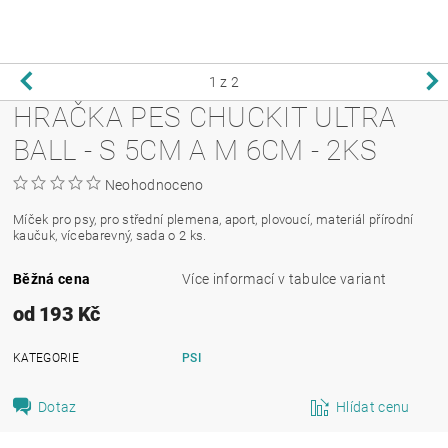
1
z 2
HRAČKA PES CHUCKIT ULTRA
BALL - S 5CM A M 6CM - 2KS
Neohodnoceno
Míček pro psy, pro střední plemena, aport, plovoucí, materiál přírodní
kaučuk, vícebarevný, sada o 2 ks.
Běžná cena
Více informací v tabulce variant
od 193 Kč
KATEGORIE
PSI
Dotaz
Hlídat cenu