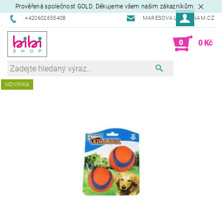
Prověřená společnost GOLD. Děkujeme všem našim zákazníkům.
+420602655408
MARESOVA.L@SEZNAM.CZ
0
0 Kč
NOVINKA