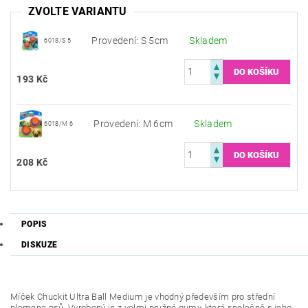
ZVOLTE VARIANTU
Provedení: S 5cm
Skladem
6018/S 5
193 Kč
Provedení: M 6cm
Skladem
6018/M 6
208 Kč
POPIS
DISKUZE
Míček Chuckit Ultra Ball Medium je vhodný především pro střední
plemena psů. Vyrobený je z velmi pružné gumy, která společně s jeho