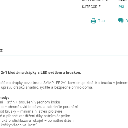
KATEGORIE
PSI
Tisk
D
ZE
v1 kleště na drápky s LED světlem a bruskou.
 péče o drápky bez stresu. SYMPLEE 2v1 kombinuje kleště a brusku v jednom 
 úpravu drápků snadno, rychle a bezpečně přímo doma.
hody:
ní – střih + broušení v jednom kroku
tlo – přesně uvidíte cévku a zabráníte poranění
hod brusky – minimální stres pro zvíře
é a přesné zastřižení díky ostrým čepelím
ická protiskluzová rukojeť – pohodlné držení
i kočky všech velikostí