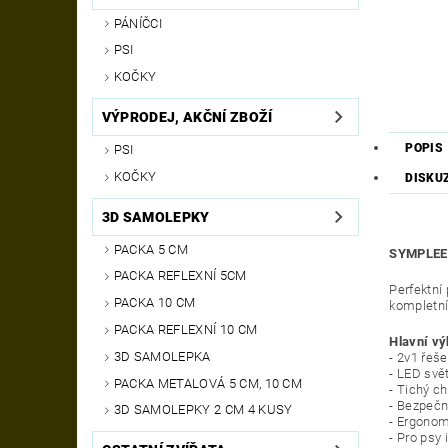
PÁNÍČCI
PSI
KOČKY
VÝPRODEJ, AKČNÍ ZBOŽÍ
POPIS
PSI
KOČKY
DISKU
3D SAMOLEPKY
PACKA 5 CM
SYMPLEE 2
PACKA REFLEXNÍ 5CM
Perfektní
PACKA 10 CM
kompletní
PACKA REFLEXNÍ 10 CM
Hlavní vý
3D SAMOLEPKA
- 2v1 řeše
- LED svě
PACKA METALOVÁ 5 CM, 10 CM
- Tichý c
- Bezpečn
3D SAMOLEPKY 2 CM 4 KUSY
- Ergonom
- Pro psy 