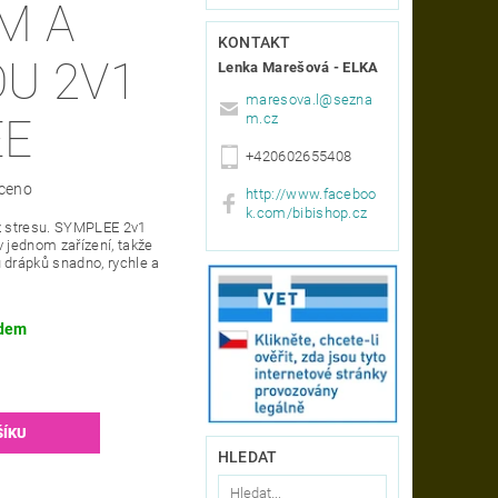
M A
KONTAKT
U 2V1
Lenka Marešová - ELKA
maresova.l
@
sezna
m.cz
EE
+420602655408
ceno
http://www.faceboo
k.com/bibishop.cz
ez stresu. SYMPLEE 2v1
 jednom zařízení, takže
 drápků snadno, rychle a
dem
HLEDAT