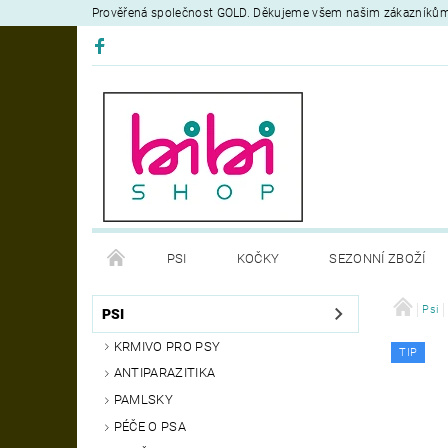
Prověřená společnost GOLD. Děkujeme všem našim zákazníků
PSI
KOČKY
SEZONNÍ ZBOŽÍ
DEZINFEKČNÍ PROSTŘEDKY
VÝCVIK
Psi
OB
PSI
KRMIVO PRO PSY
TIP
MOJE OBJEDNÁVKA
ANTIPARAZITIKA
PAMLSKY
PÉČE O PSA