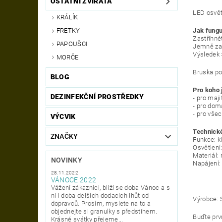
OSTATNÍ ZVÍŘATA
LED osvětl
KRÁLÍK
Jak fungu
FRETKY
Zastřihně
PAPOUŠCI
Jemně zab
Výsledek 
MORČE
Bruska po
BLOG
Pro koho 
DEZINFEKČNÍ PROSTŘEDKY
- pro maji
- pro dom
- pro vše
VÝCVIK
Technické
ZNAČKY
Funkce: k
Osvětlení
Materiál:
NOVINKY
Napájení:
28.11.2022
VÁNOCE 2022
Vážení zákazníci, blíží se doba Vánoc a s
ní i doba delších dodacích lhůt od
Výrobce:
dopravců. Prosím, myslete na to a
objednejte si granulky s předstihem.
Buďte prvn
Krásné svátky přejeme...