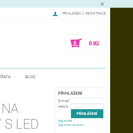
|
PŘIHLÁŠENÍ
REGISTRACE
0
0 Kč
ÍŘATA
BLOG
LAMACE - FORMULÁŘ
PŘIHLÁŠENÍ
E-mail
 NA
Heslo
 S LED
Registrace
Zapomenuté heslo