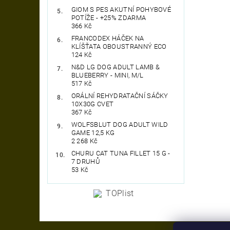
GIOM S PES AKUTNÍ POHYBOVÉ
POTÍŽE - +25% ZDARMA
366 Kč
FRANCODEX HÁČEK NA
KLÍŠŤATA OBOUSTRANNÝ ECO
124 Kč
N&D LG DOG ADULT LAMB &
BLUEBERRY - MINI, M/L
517 Kč
ORÁLNÍ REHYDRATAČNÍ SÁČKY
10X30G CVET
367 Kč
WOLFSBLUT DOG ADULT WILD
GAME 12,5 KG
2 268 Kč
CHURU CAT TUNA FILLET 15 G -
7 DRUHŮ
53 Kč