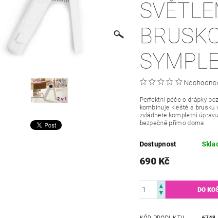
SVĚTLE
BRUSKO
SYMPL
Neohodno
Perfektní péče o drápky b
kombinuje kleště a brusku v
zvládnete kompletní úpravu
bezpečně přímo doma.
Dostupnost
Skla
690 Kč
KÓD PRODUKTU
6748