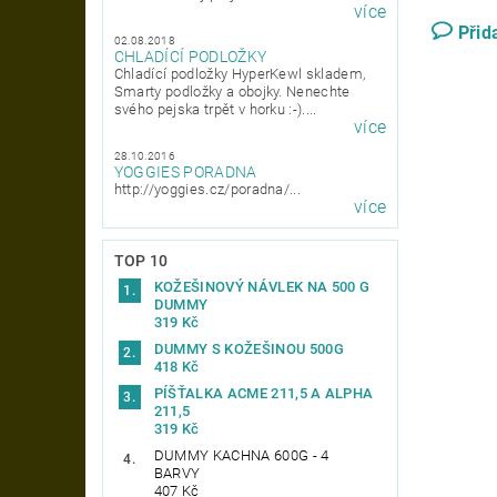
více
Přid
02.08.2018
CHLADÍCÍ PODLOŽKY
Chladící podložky HyperKewl skladem,
Smarty podložky a obojky. Nenechte
svého pejska trpět v horku :-)....
více
28.10.2016
YOGGIES PORADNA
http://yoggies.cz/poradna/...
více
TOP 10
KOŽEŠINOVÝ NÁVLEK NA 500 G
DUMMY
319 Kč
DUMMY S KOŽEŠINOU 500G
418 Kč
PÍŠŤALKA ACME 211,5 A ALPHA
211,5
319 Kč
DUMMY KACHNA 600G - 4
BARVY
407 Kč