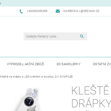
m.
+420602655408
MARESOVA.L@SEZNAM.CZ
VÝPRODEJ, AKČNÍ ZBOŽÍ
3D SAMOLEPKY
OSTATNÍ ZV
CHODNÍ PODMÍNKY
Kleště na drápky s LED světlem a bruskou 2v1 SYMPLEE
NAPIŠTE NÁM
KONTAKTY
REK
KLEŠTĚ
DRÁPKY