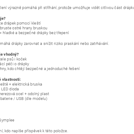
ení výrazně pomáhá při stříhání, protože umožňuje vidět citlivou část drápku
je?
te drápek pomocí kleští
ruste ostré hrany bruskou
= hladké a bezpečné drápky bez třepení
máhá drápky zarovnat a snížit riziko praskání nebo zatrhávání.
je vhodný?
tele psů i koček
ácí péči o drápky
chny, kdo chtějí bezpečné a jednoduché řešení
 vlastnosti:
leště + elektrická bruska
: LED dioda
 nerezová ocel + odolný plast
 baterie / USB (dle modelu)
 Symplee
í, kdo napíše příspěvek k této položce.