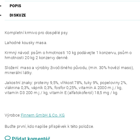
POPIS
DISKUZE
Kompletní krmivo pro dospělé psy.
Lahodné kousky masa.
Krmný návod: psům o hmotnosti 10 kg podávejte 1 konzervu, psům o
hmotnosti 20 kg 2 konzervy denně.
Složení: maso a výrobky živočišného původu, (min. 30% hovězí maso),
minerální látky.
Jakostní znaky: proteiny 9,5%, vlhkost 78%, tuky 9%, popeloviny 2%,
vláknina 0,3%, vápník 0,3%, fosfor 0,25%, vitamín A 2000 m.j./ kg,
vitamín D3 200 m.j./ kg, vitamín E (alfatokoferol) 18,5 mg / kg.
Výrobce:
Finnern GmbH & Co. KG
Buďte první, kdo napíše příspěvek k této položce.
Přidat komentář