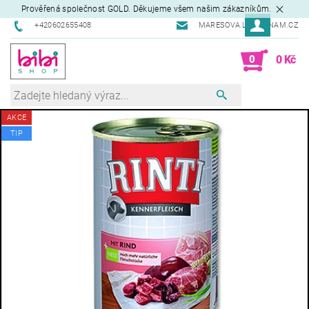
Prověřená společnost GOLD. Děkujeme všem našim zákazníkům.
+420602655408
MARESOVA.L@SEZNAM.CZ
0
0 Kč
AKCE
TIP