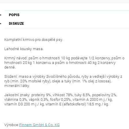
POPIS
DISKUZE
Kompletní krmivo pro dospělé psy.
Lahodné kousky masa.
Krmný návod: psům o hmotnosti 10 kg podávejte 1/2 konzervy, psům o
hmotnosti 20 kg 1 konzervu a psům o hmotnosti 40 kg 2 konzervy
denně.
Složení: maso a výrobky živočišného původu, ryby a vedlejší výrobky z
ryb (min. 20% mořské ryby), oleje a tuky (min. 1% olej z lososa),
minerální látky.
Jakostní znaky: proteiny 9%, vlhkost 78%, tuky 8,5%, popeloviny 2%,
vláknina 0,3%, vápník 0,3%, fosfor 0,25%, vitamín A 2000 m.j./ kg,
vitamín D3 200 m.j./ kg, vitamín E (alfatokoferol) 18,5 mg / kg.
Výrobce:
Finnern GmbH & Co. KG