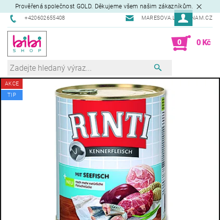
Prověřená společnost GOLD. Děkujeme všem našim zákazníkům.
+420602655408
MARESOVA.L@SEZNAM.CZ
0
0 Kč
AKCE
TIP