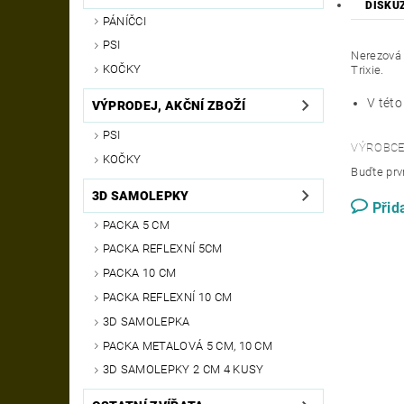
DISKU
PÁNÍČCI
PSI
Nerezová 
KOČKY
Trixie.
V této
VÝPRODEJ, AKČNÍ ZBOŽÍ
PSI
VÝROBCE
KOČKY
Buďte prvn
3D SAMOLEPKY
Přid
PACKA 5 CM
PACKA REFLEXNÍ 5CM
PACKA 10 CM
PACKA REFLEXNÍ 10 CM
3D SAMOLEPKA
PACKA METALOVÁ 5 CM, 10 CM
3D SAMOLEPKY 2 CM 4 KUSY