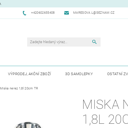
m.
+420602655408
MARESOVA.L@SEZNAM.CZ
VÝPRODEJ, AKČNÍ ZBOŽÍ
3D SAMOLEPKY
OSTATNÍ ZV
CHODNÍ PODMÍNKY
Miska nerez 1,8l 20cm TR
NAPIŠTE NÁM
KONTAKTY
REK
MISKA 
1,8L 20