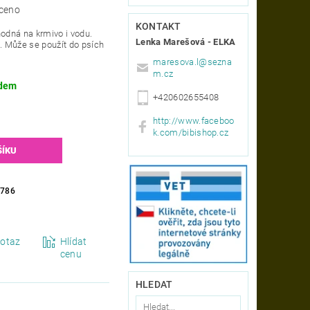
ceno
KONTAKT
hodná na krmivo i vodu.
Lenka Marešová - ELKA
á. Může se použít do psích
maresova.l
@
sezna
m.cz
dem
+420602655408
http://www.faceboo
k.com/bibishop.cz
0786
otaz
Hlídat
cenu
HLEDAT