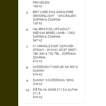
PROVEDENÍ
109 Kč
BRIT CARE DOG GRAIN-FREE
SENIOR&LIGHT - 12KG BALENÍ
DOPRAVA ZDARMA
133 Kč
CALIBRA DOG LIFE ADULT
MEDIUM BREED LAMB - 12KG
DOPRAVA ZDARMA
347 Kč
K1 MIRACLE COAT DOPLNĚK
STRAVY - RYCHLÝ RŮST SRSTI.
180, 360 A 720 TBL., DOPRAVA
ZDARMA
913 Kč
KOŽEŠINOVÝ NÁVLEK NA 500 G
DUMMY
319 Kč
DUMMY S KOŽEŠINOU 500G
418 Kč
PÍŠŤALKA ACME 211,5 A ALPHA
211,5
319 Kč