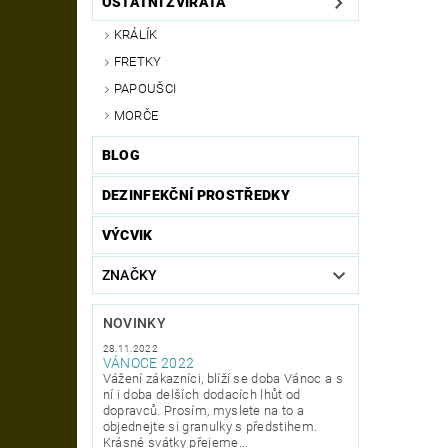
OSTATNÍ ZVÍŘATA
KRÁLÍK
FRETKY
PAPOUŠCI
MORČE
BLOG
DEZINFEKČNÍ PROSTŘEDKY
VÝCVIK
ZNAČKY
NOVINKY
28.11.2022
VÁNOCE 2022
Vážení zákazníci, blíží se doba Vánoc a s
ní i doba delších dodacích lhůt od
dopravců. Prosím, myslete na to a
objednejte si granulky s předstihem.
Krásné svátky přejeme...