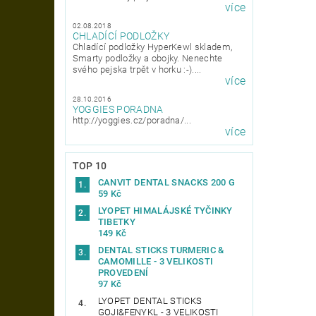
více
02.08.2018
CHLADÍCÍ PODLOŽKY
Chladící podložky HyperKewl skladem,
Smarty podložky a obojky. Nenechte
svého pejska trpět v horku :-)....
více
28.10.2016
YOGGIES PORADNA
http://yoggies.cz/poradna/...
více
TOP 10
CANVIT DENTAL SNACKS 200 G
59 Kč
LYOPET HIMALÁJSKÉ TYČINKY
TIBETKY
149 Kč
DENTAL STICKS TURMERIC &
CAMOMILLE - 3 VELIKOSTI
PROVEDENÍ
97 Kč
LYOPET DENTAL STICKS
GOJI&FENYKL - 3 VELIKOSTI