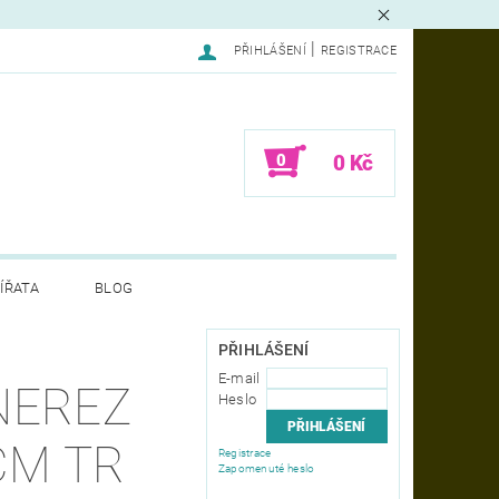
|
PŘIHLÁŠENÍ
REGISTRACE
0
0 Kč
ÍŘATA
BLOG
LAMACE - FORMULÁŘ
PŘIHLÁŠENÍ
E-mail
NEREZ
Heslo
CM TR
Registrace
Zapomenuté heslo