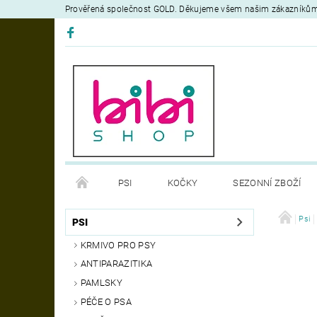
Prověřená společnost GOLD. Děkujeme všem našim zákazníků
PSI
KOČKY
SEZONNÍ ZBOŽÍ
DEZINFEKČNÍ PROSTŘEDKY
VÝCVIK
Psi
OB
PSI
KRMIVO PRO PSY
MOJE OBJEDNÁVKA
ANTIPARAZITIKA
PAMLSKY
PÉČE O PSA