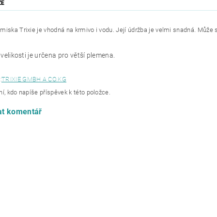
ZE
miska Trixie je vhodná na krmivo i vodu. Její údržba je velmi snadná. Může 
 velikosti je určena pro větší plemena.
:
TRIXIE GMBH A CO.KG
í, kdo napíše příspěvek k této položce.
at komentář