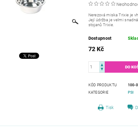
Neohodno
Nerezová miska Trixie je v
Její údržba je velmi snadn
stojanů Trixie.
Dostupnost
Skla
72 Kč
KÓD PRODUKTU
100-
KATEGORIE
PSI
Tisk
D