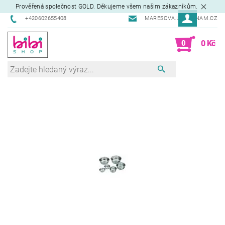
Prověřená společnost GOLD. Děkujeme všem našim zákazníkům.
+420602655408
MARESOVA.L@SEZNAM.CZ
0
0 Kč