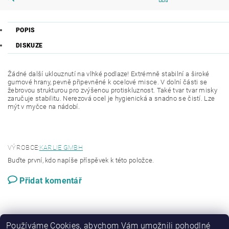
POPIS
DISKUZE
Žádné další uklouznutí na vlhké podlaze! Extrémně stabilní a široké
gumové hrany, pevně připevněné k ocelové misce. V dolní části se
žebrovou strukturou pro zvýšenou protiskluznost. Také tvar tvar misky
zaručuje stabilitu. Nerezová ocel je hygienická a snadno se čistí. Lze
mýt v myčce na nádobí.
VÝROBCE:
KARLIE GMBH
Buďte první, kdo napíše příspěvek k této položce.
Přidat komentář
Používáme Cookies, abychom Vám umožnili pohodlné