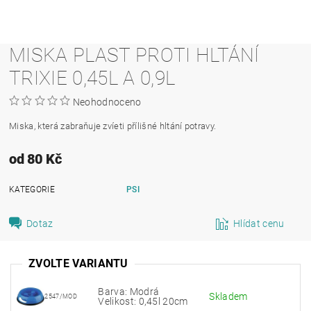
MISKA PLAST PROTI HLTÁNÍ
TRIXIE 0,45L A 0,9L
Neohodnoceno
Miska, která zabraňuje zvíeti přílišné hltání potravy.
od 80 Kč
KATEGORIE
PSI
Dotaz
Hlídat cenu
ZVOLTE VARIANTU
Barva: Modrá
Skladem
2547/MOD
Velikost: 0,45l 20cm