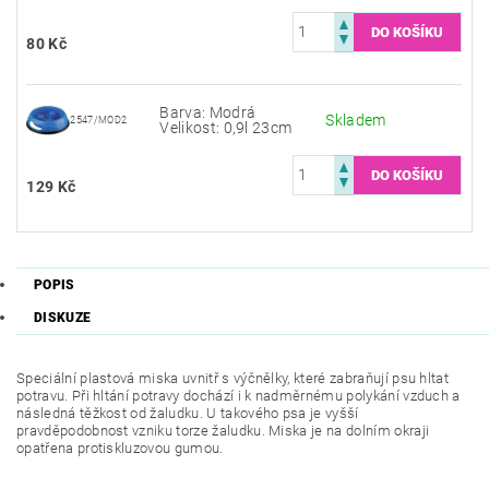
80 Kč
Barva: Modrá
Skladem
2547/MOD2
Velikost: 0,9l 23cm
129 Kč
POPIS
DISKUZE
Speciální plastová miska uvnitř s výčnělky, které zabraňují psu hltat
potravu. Při hltání potravy dochází i k nadměrnému polykání vzduch a
následná těžkost od žaludku. U takového psa je vyšší
pravděpodobnost vzniku torze žaludku. Miska je na dolním okraji
opatřena protiskluzovou gumou.