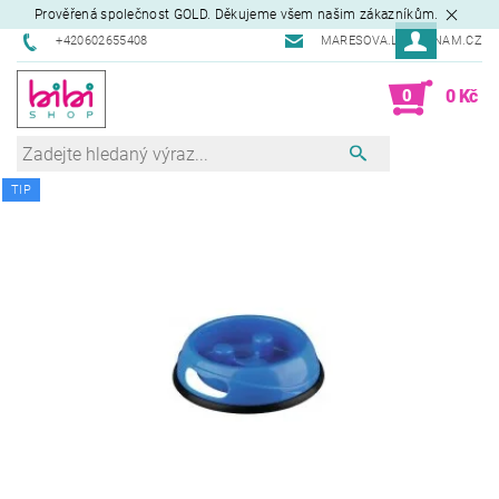
Prověřená společnost GOLD. Děkujeme všem našim zákazníkům.
+420602655408
MARESOVA.L@SEZNAM.CZ
0
0 Kč
TIP