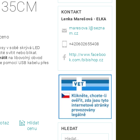
KONTAKT
Lenka Marešová - ELKA
maresova.l
@
sezna
m.cz
ceno
+420602655408
 psy v sobě skrývá LED
té svítit nebo blikat.
http://www.faceboo
átit
na libovolný obvod
k.com/bibishop.cz
í se pomocí USB kabelu přes
otaz
Hlídat
cenu
HLEDAT