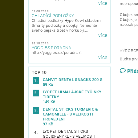
více
nepropouš
02.08.2018
Obojek sn
CHLADÍCÍ PODLOŽKY
Obojek je
Chladící podložky HyperKewl skladem,
naopak pa
Smarty podložky a obojky. Nenechte
svého pejska trpět v horku :-)....
více
28.10.2016
YOGGIES PORADNA
VÝROBCE
http://yoggies.cz/poradna/...
více
Buďte prvn
Přid
TOP 10
CANVIT DENTAL SNACKS 200 G
59 Kč
LYOPET HIMALÁJSKÉ TYČINKY
TIBETKY
149 Kč
DENTAL STICKS TURMERIC &
CAMOMILLE - 3 VELIKOSTI
PROVEDENÍ
97 Kč
LYOPET DENTAL STICKS
GOJI&FENYKL - 3 VELIKOSTI