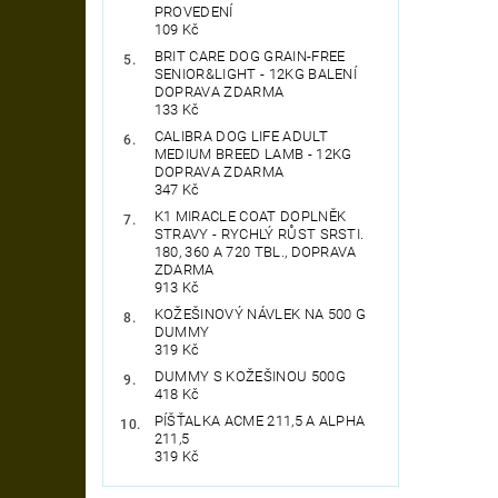
PROVEDENÍ
109 Kč
BRIT CARE DOG GRAIN-FREE
SENIOR&LIGHT - 12KG BALENÍ
DOPRAVA ZDARMA
133 Kč
CALIBRA DOG LIFE ADULT
MEDIUM BREED LAMB - 12KG
DOPRAVA ZDARMA
347 Kč
K1 MIRACLE COAT DOPLNĚK
STRAVY - RYCHLÝ RŮST SRSTI.
180, 360 A 720 TBL., DOPRAVA
ZDARMA
913 Kč
KOŽEŠINOVÝ NÁVLEK NA 500 G
DUMMY
319 Kč
DUMMY S KOŽEŠINOU 500G
418 Kč
PÍŠŤALKA ACME 211,5 A ALPHA
211,5
319 Kč