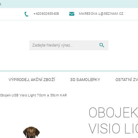
m.
+420602655408
MARESOVA.L@SEZNAM.CZ
VÝPRODEJ, AKČNÍ ZBOŽÍ
3D SAMOLEPKY
OSTATNÍ ZV
CHODNÍ PODMÍNKY
Obojek USB Visio Light 70cm a 35cm KAR
NAPIŠTE NÁM
KONTAKTY
REK
OBOJEK
VISIO L