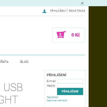
|
PŘIHLÁŠENÍ
REGISTRACE
0
0 Kč
ÍŘATA
BLOG
LAMACE - FORMULÁŘ
PŘIHLÁŠENÍ
E-mail
 USB
Heslo
IGHT
Registrace
Zapomenuté heslo