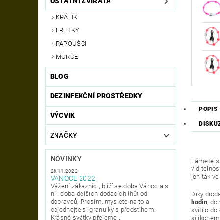
OSTATNÍ ZVÍŘATA
KRÁLÍK
FRETKY
PAPOUŠCI
MORČE
BLOG
DEZINFEKČNÍ PROSTŘEDKY
POPIS
VÝCVIK
DISKU
ZNAČKY
NOVINKY
Lámete si
viditelnos
28.11.2022
jen tak v
VÁNOCE 2022
Vážení zákazníci, blíží se doba Vánoc a s
ní i doba delších dodacích lhůt od
Díky diod
dopravců. Prosím, myslete na to a
hodin
, do
objednejte si granulky s předstihem.
svítilo do
Krásné svátky přejeme...
silikonem