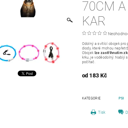
70CM A 35CM
KAR
Neohodno
Odolný a svítící obojek pro
diody, které mohou nepřetrži
Obojek
lze zastřihnutím zkr
krku, je voděodolný. Nabíj
počítač.
od 183 Kč
KATEGORIE
PSI
Tisk
D