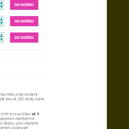
mlze nebo jinak snížené
obě skrývá LED diody, které
svítit a to po dobu
až 3
u pejskovi nepříjemně
ho obojku, jsou obalené
lomení a zároveň