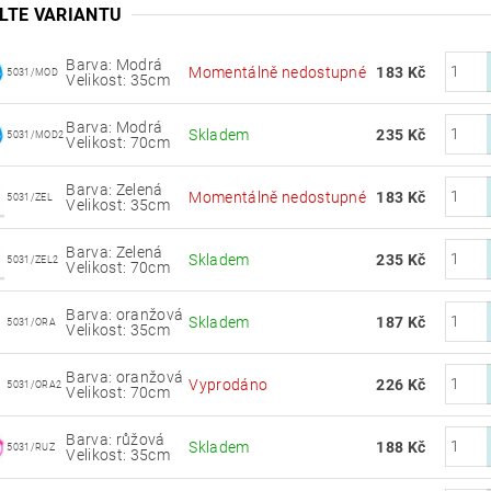
LTE VARIANTU
Barva: Modrá
Momentálně nedostupné
183 Kč
5031/MOD
Velikost: 35cm
Barva: Modrá
Skladem
235 Kč
5031/MOD2
Velikost: 70cm
Barva: Zelená
Momentálně nedostupné
183 Kč
5031/ZEL
Velikost: 35cm
Barva: Zelená
Skladem
235 Kč
5031/ZEL2
Velikost: 70cm
Barva: oranžová
Skladem
187 Kč
5031/ORA
Velikost: 35cm
Barva: oranžová
Vyprodáno
226 Kč
5031/ORA2
Velikost: 70cm
Barva: růžová
Skladem
188 Kč
5031/RUZ
Velikost: 35cm