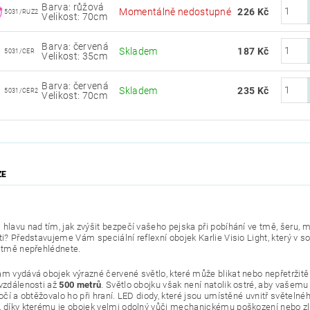
Barva: růžová
Momentálně nedostupné
226 Kč
5031/RUZ2
Velikost: 70cm
Barva: červená
Skladem
187 Kč
5031/CER
Velikost: 35cm
Barva: červená
Skladem
235 Kč
5031/CER2
Velikost: 70cm
ZE
 hlavu nad tím, jak zvýšit bezpečí vašeho pejska při pobíhání ve tmě, šeru, 
ti? Představujeme Vám speciální reflexní obojek Karlie Visio Light, který v s
e tmě nepřehlédnete.
ám vydává obojek výrazné červené světlo, které může blikat nebo nepřetržitě 
 vzdálenosti až
500 metrů
. Světlo obojku však není natolik ostré, aby vašem
 očí a obtěžovalo ho při hraní. LED diody, které jsou umístěné uvnitř světelné
, díky kterému je obojek velmi odolný vůči mechanickému poškození nebo z