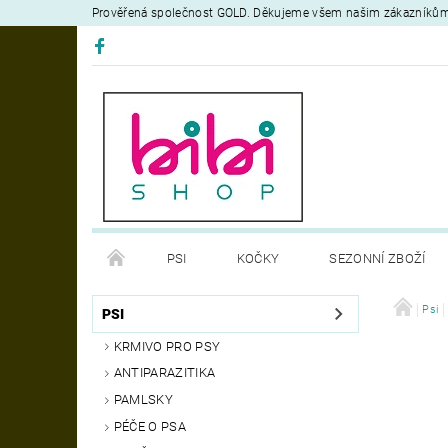
Prověřená společnost GOLD. Děkujeme všem našim zákazníků
PSI
KOČKY
SEZONNÍ ZBOŽÍ
DEZINFEKČNÍ PROSTŘEDKY
VÝCVIK
Psi
OB
PSI
KRMIVO PRO PSY
MOJE OBJEDNÁVKA
ANTIPARAZITIKA
PAMLSKY
PÉČE O PSA