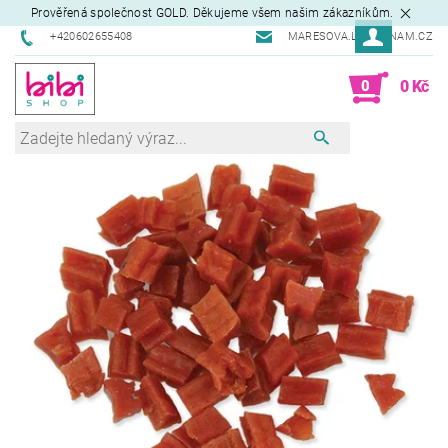
Prověřená společnost GOLD. Děkujeme všem našim zákazníkům.
+420602655408
MARESOVA.L@SEZNAM.CZ
0
0 Kč