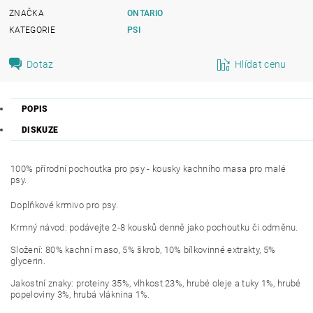
ZNAČKA
ONTARIO
KATEGORIE
PSI
Dotaz
Hlídat cenu
POPIS
DISKUZE
100% přírodní pochoutka pro psy - kousky kachního masa pro malé
psy.
Doplňkové krmivo pro psy.
Krmný návod: podávejte 2-8 kousků denně jako pochoutku či odměnu.
Složení: 80% kachní maso, 5% škrob, 10% bílkovinné extrakty, 5%
glycerin.
Jakostní znaky: proteiny 35%, vlhkost 23%, hrubé oleje a tuky 1%, hrubé
popeloviny 3%, hrubá vláknina 1%.