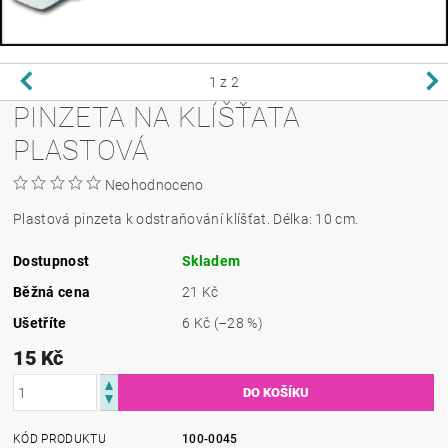
1
z 2
PINZETA NA KLÍŠŤATA
PLASTOVÁ
Neohodnoceno
Plastová pinzeta k odstraňování klíšťat. Délka: 10 cm.
Dostupnost
Skladem
Běžná cena
21 Kč
Ušetříte
6 Kč
(–28 %)
15 Kč
KÓD PRODUKTU
100-0045