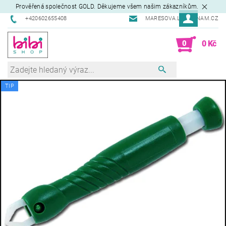
Prověřená společnost GOLD. Děkujeme všem našim zákazníkům.
+420602655408
MARESOVA.L@SEZNAM.CZ
0
0 Kč
TIP