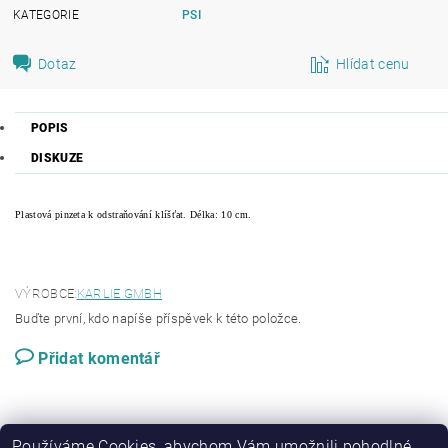
KATEGORIE
PSI
Dotaz
Hlídat cenu
POPIS
DISKUZE
Plastová pinzeta k odstraňování klíšťat. Délka: 10 cm.
VÝROBCE:
KARLIE GMBH
Buďte první, kdo napíše příspěvek k této položce.
Přidat komentář
Používáme Cookies, abychom Vám umožnili pohodlné