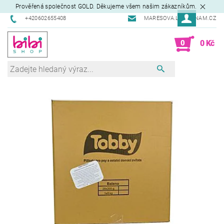
Prověřená společnost GOLD. Děkujeme všem našim zákazníkům.
+420602655408
MARESOVA.L@SEZNAM.CZ
0
0 Kč