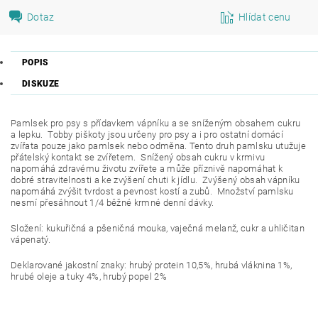
Dotaz
Hlídat cenu
POPIS
DISKUZE
Pamlsek pro psy s přídavkem vápníku a se sníženým obsahem cukru
a lepku. Tobby piškoty jsou určeny pro psy a i pro ostatní domácí
zvířata pouze jako pamlsek nebo odměna. Tento druh pamlsku utužuje
přátelský kontakt se zvířetem. Snížený obsah cukru v krmivu
napomáhá zdravému životu zvířete a může příznivě napomáhat k
dobré stravitelnosti a ke zvýšení chuti k jídlu. Zvýšený obsah vápníku
napomáhá zvýšit tvrdost a pevnost kostí a zubů. Množství pamlsku
nesmí přesáhnout 1/4 běžné krmné denní dávky.
Složení: kukuřičná a pšeničná mouka, vaječná melanž, cukr a uhličitan
vápenatý.
Deklarované jakostní znaky: hrubý protein 10,5%, hrubá vláknina 1%,
hrubé oleje a tuky 4%, hrubý popel 2%