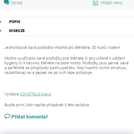
Dotaz
Hlídat cenu
POPIS
DISKUZE
Jednorázová savá podložka vhodná pro štěňátka, 30 kusů v balení.
Možno využít jako savé podložky pod štěňata či psy určené k udržení
hygieny či k nácviku štěněte na dané místo. Podložky jsou pevné, savé
a perfektně se přizpůsobí psímu pelíšku. Mají kvalitní vrchní strukturu,
nazatrhávají se a pejsek se po nich lépe pohybuje.
Výrobce:
COVETRUS brand
Buďte první, kdo napíše příspěvek k této položce.
Přidat komentář