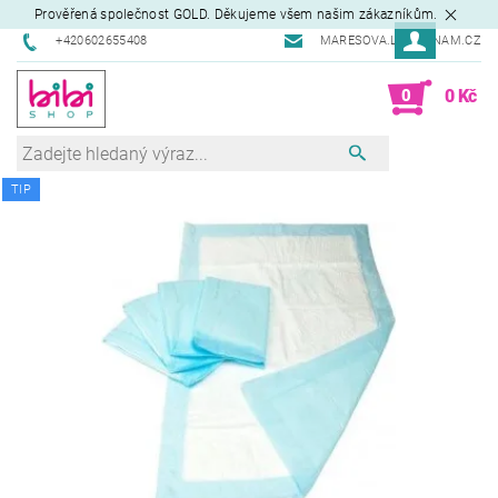
Prověřená společnost GOLD. Děkujeme všem našim zákazníkům.
+420602655408
MARESOVA.L@SEZNAM.CZ
0
0 Kč
TIP