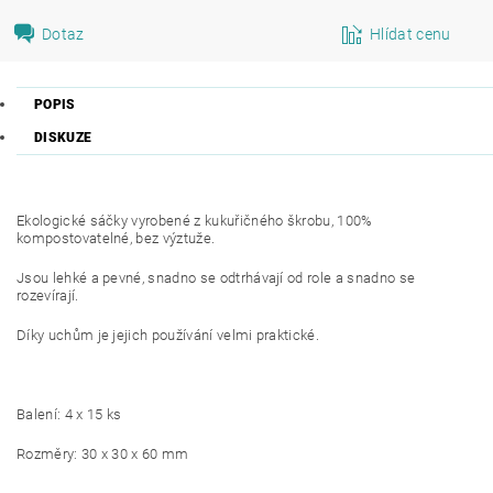
Dotaz
Hlídat cenu
POPIS
DISKUZE
Ekologické sáčky vyrobené z kukuřičného škrobu, 100%
kompostovatelné, bez výztuže.
Jsou lehké a pevné, snadno se odtrhávají od role a snadno se
rozevírají.
Díky uchům je jejich používání velmi praktické.
Balení: 4 x 15 ks
Rozměry: 30 x 30 x 60 mm