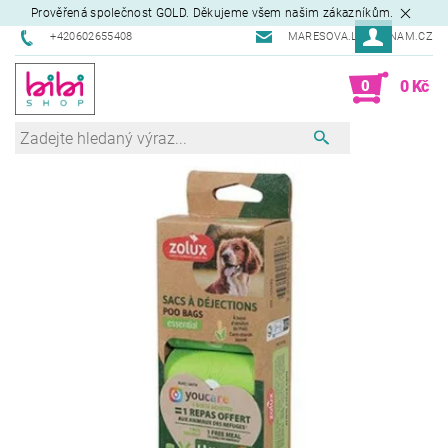
Prověřená společnost GOLD. Děkujeme všem našim zákazníkům.
+420602655408
MARESOVA.L@SEZNAM.CZ
0
0 Kč