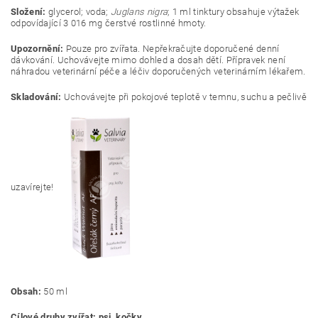
Složení:
glycerol; voda;
Juglans nigra
; 1 ml tinktury obsahuje výtažek
odpovídající 3 016 mg čerstvé rostlinné hmoty.
Upozornění:
Pouze pro zvířata. Nepřekračujte doporučené denní
dávkování. Uchovávejte mimo dohled a dosah dětí. Přípravek není
náhradou veterinární péče a léčiv doporučených veterinárním lékařem.
Skladování:
Uchovávejte při pokojové teplotě v temnu, suchu a pečlivě
uzavírejte!
Obsah:
50
ml
Cílové druhy zvířat: psi, kočky