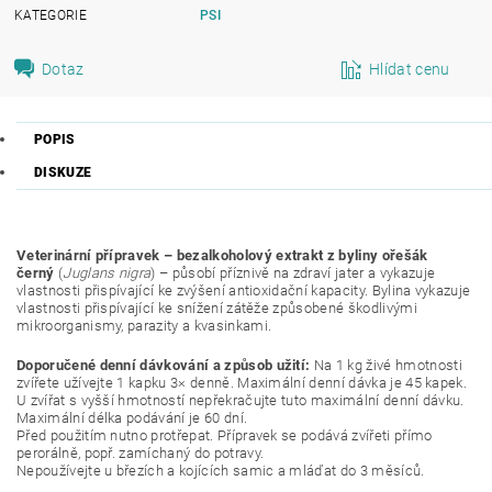
KATEGORIE
PSI
Dotaz
Hlídat cenu
POPIS
DISKUZE
Veterinární přípravek
– bezalkoholový
extrakt z byliny ořešák
černý
(
Juglans nigra
) – působí příznivě na zdraví jater a vykazuje
vlastnosti přispívající ke zvýšení antioxidační kapacity. Bylina vykazuje
vlastnosti přispívající ke snížení zátěže způsobené škodlivými
mikroorganismy, parazity a kvasinkami.
Doporučené denní dávkování a způsob užití:
Na 1 kg živé hmotnosti
zvířete užívejte 1 kapku 3× denně. Maximální denní dávka je 45 kapek.
U zvířat s vyšší hmotností nepřekračujte tuto maximální denní dávku.
Maximální délka podávání je 60 dní.
Před použitím nutno protřepat. Přípravek se podává zvířeti přímo
perorálně, popř. zamíchaný do potravy.
Nepoužívejte u březích a kojících samic a mláďat do 3 měsíců.