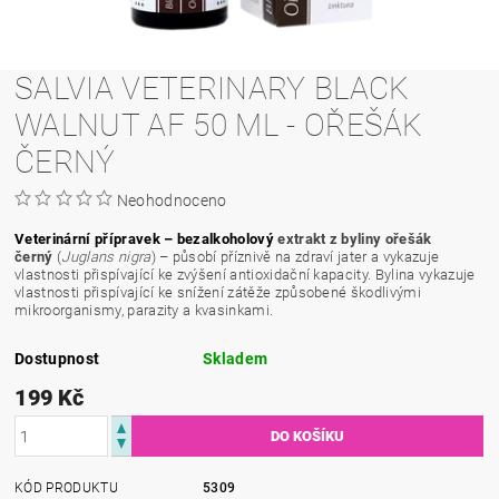
SALVIA VETERINARY BLACK
WALNUT AF 50 ML - OŘEŠÁK
ČERNÝ
Neohodnoceno
Veterinární přípravek
– bezalkoholový
extrakt z byliny ořešák
černý
(
Juglans nigra
) – působí příznivě na zdraví jater a vykazuje
vlastnosti přispívající ke zvýšení antioxidační kapacity. Bylina vykazuje
vlastnosti přispívající ke snížení zátěže způsobené škodlivými
mikroorganismy, parazity a kvasinkami.
Dostupnost
Skladem
199 Kč
KÓD PRODUKTU
5309