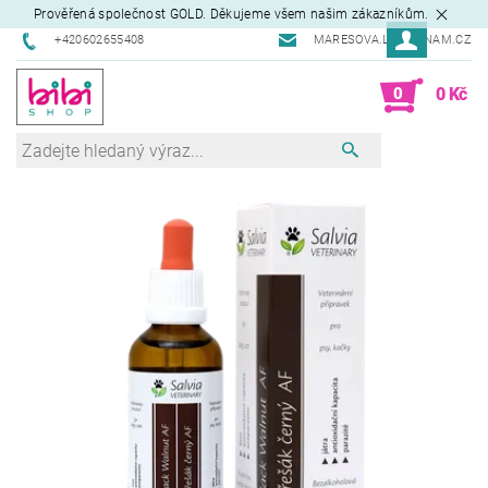
Prověřená společnost GOLD. Děkujeme všem našim zákazníkům.
+420602655408
MARESOVA.L@SEZNAM.CZ
0
0 Kč