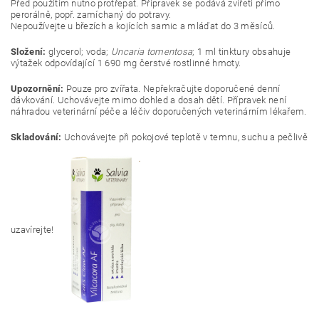
Před použitím nutno protřepat. Přípravek se podává zvířeti přímo
perorálně, popř. zamíchaný do potravy.
Nepoužívejte u březích a kojících samic a mláďat do 3 měsíců.
Složení:
glycerol; voda;
Uncaria tomentosa
; 1 ml tinktury obsahuje
výtažek odpovídající 1 690 mg čerstvé rostlinné hmoty.
Upozornění:
Pouze pro zvířata. Nepřekračujte doporučené denní
dávkování. Uchovávejte mimo dohled a dosah dětí. Přípravek není
náhradou veterinární péče a léčiv doporučených veterinárním lékařem.
Skladování:
Uchovávejte při pokojové teplotě v temnu, suchu a pečlivě
uzavírejte!