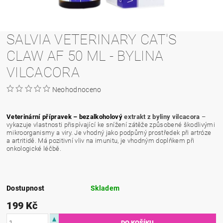
SALVIA VETERINARY CAT'S
CLAW AF 50 ML - BYLINA
VILCACORA
Neohodnoceno
Veterinární přípravek
– bezalkoholový
extrakt z byliny vilcacora
–
vykazuje vlastnosti přispívající ke snížení zátěže způsobené škodlivými
mikroorganismy a viry. Je vhodný jako podpůrný prostředek při artróze
a artritidě. Má pozitivní vliv na imunitu, je vhodným doplňkem při
onkologické léčbě.
Dostupnost
Skladem
199 Kč