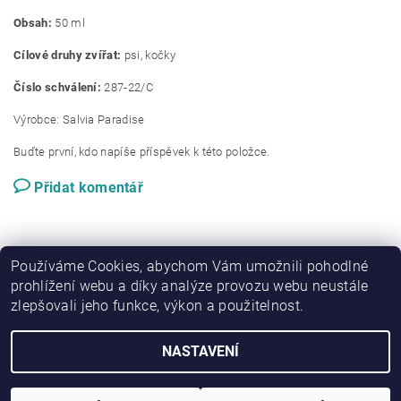
Obsah:
50
ml
Cílové druhy zvířat:
psi, kočky
Číslo schválení:
287-22/C
Výrobce: Salvia Paradise
Buďte první, kdo napíše příspěvek k této položce.
Přidat komentář
Používáme Cookies, abychom Vám umožnili pohodlné
prohlížení webu a díky analýze provozu webu neustále
zlepšovali jeho funkce, výkon a použitelnost.
|
Zboží.cz
Heureka.cz
NASTAVENÍ
2026 © bibishop, všechna práva vyhrazena