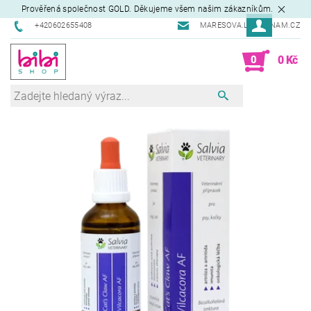
Prověřená společnost GOLD. Děkujeme všem našim zákazníkům.
+420602655408
MARESOVA.L@SEZNAM.CZ
0
0 Kč