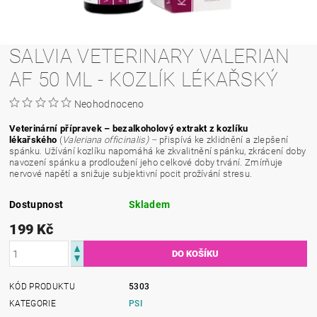
SALVIA VETERINARY VALERIAN
AF 50 ML - KOZLÍK LÉKAŘSKÝ
Neohodnoceno
Veterinární přípravek – bezalkoholový extrakt z kozlíku
lékařského
(
Valeriana officinalis) –
přispívá ke zklidnění a zlepšení
spánku. Užívání kozlíku napomáhá ke zkvalitnění spánku, zkrácení doby
navození spánku a prodloužení jeho celkové doby trvání. Zmírňuje
nervové napětí a snižuje subjektivní pocit prožívání stresu.
Dostupnost
Skladem
199 Kč
KÓD PRODUKTU
5303
KATEGORIE
PSI