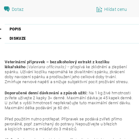
Dotaz
Hlídat cenu
POPIS
DISKUZE
Veterinární přípravek – bezalkoholový extrakt z kozlíku
lékařského
(
Valeriana officinalis) –
přispívá ke zklidnění a zlepšení
spánku. Užívání kozlíku napomáhá ke zkvalitnění spánku, zkrácení
doby navození spánku a prodloužení jeho celkové doby trvání.
Zmírňuje nervové napětí a snižuje subjektivní pocit prožívání stresu.
Doporučené denní dávkování a způsob užití:
Na 1 kg živé hmotnosti
zvířete užívejte 2 kapky 3× denně. Maximální dávka je 45 kapek denně.
U zvířat s vyšší hmotností nepřekračujte tuto maximální denní dávku.
Maximální délka podávání je 60 dní.
Před použitím nutno protřepat. Přípravek se podává zvířeti přímo
perorálně, popř. zamíchaný do potravy. Nepoužívejte u březích
a kojících samic a mláďat do 3 měsíců.