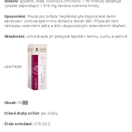
Složení:
glycerol; voda;
Valeriana officinalis;
1 ml tinktury obsahuje
výtažek odpovídající 1 516 mg čerstvé rostlinné hmoty.
Upozornění:
Pouze pro zvířata. Nepřekračujte doporučené denní
dávkování. Uchovávejte mimo dohled a dosah dětí. Přípravek není
náhradou veterinární péče a léčiv doporučených veterinárním lékařem.
Skladování:
Uchovávejte při pokojové teplotě v temnu, suchu a pečlivě
uzavírejte!
Obsah:
50
ml
Cílové druhy zvířat:
psi, kočky
Číslo schválení:
273-22/C