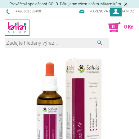
Prověřená společnost GOLD. Děkujeme všem našim zákazníkům.
+420602655408
MARESOVA.L@SEZNAM.CZ
0
0 Kč