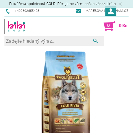
Prověřená společnost GOLD. Děkujeme všem našim zákazníkům.
+420602655408
MARESOVA.L@SEZNAM.CZ
0
0 Kč