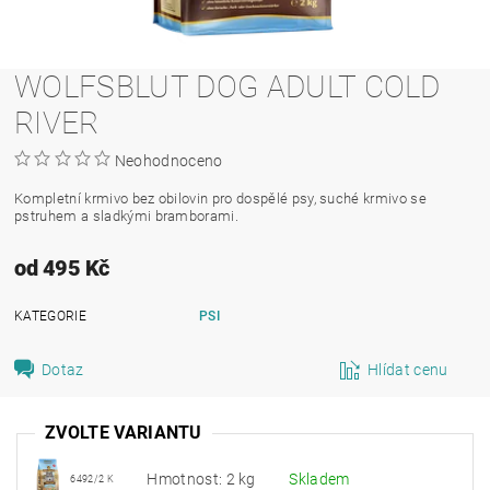
WOLFSBLUT DOG ADULT COLD
RIVER
Neohodnoceno
Kompletní krmivo bez obilovin pro dospělé psy, suché krmivo se
pstruhem a sladkými bramborami.
od 495 Kč
KATEGORIE
PSI
Dotaz
Hlídat cenu
ZVOLTE VARIANTU
Hmotnost: 2 kg
Skladem
6492/2 K