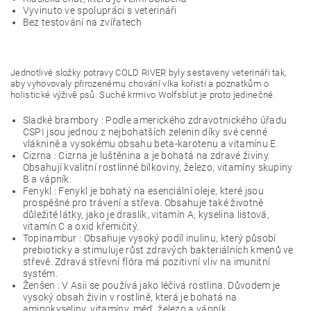
Vyvinuto ve spolupráci s veterináři
Bez testování na zvířatech
Jednotlivé složky potravy COLD RIVER byly sestaveny veterináři tak,
aby vyhovovaly přirozenému chování vlka kořisti a poznatkům o
holistické výživě psů. Suché krmivo Wolfsblut je proto jedinečné.
Sladké brambory : Podle amerického zdravotnického úřadu
CSPI jsou jednou z nejbohatších zelenin díky své cenné
vláknině a vysokému obsahu beta-karotenu a vitamínu E.
Cizrna : Cizrna je luštěnina a je bohatá na zdravé živiny.
Obsahují kvalitní rostlinné bílkoviny, železo, vitamíny skupiny
B a vápník.
Fenykl : Fenykl je bohatý na esenciální oleje, které jsou
prospěšné pro trávení a střeva. Obsahuje také životně
důležité látky, jako je draslík, vitamín A, kyselina listová,
vitamín C a oxid křemičitý.
Topinambur : Obsahuje vysoký podíl inulinu, který působí
prebioticky a stimuluje růst zdravých bakteriálních kmenů ve
střevě. Zdravá střevní flóra má pozitivní vliv na imunitní
systém.
Ženšen : V Asii se používá jako léčivá rostlina. Důvodem je
vysoký obsah živin v rostlině, která je bohatá na
aminokyseliny, vitamíny, měď, železo a vápník.