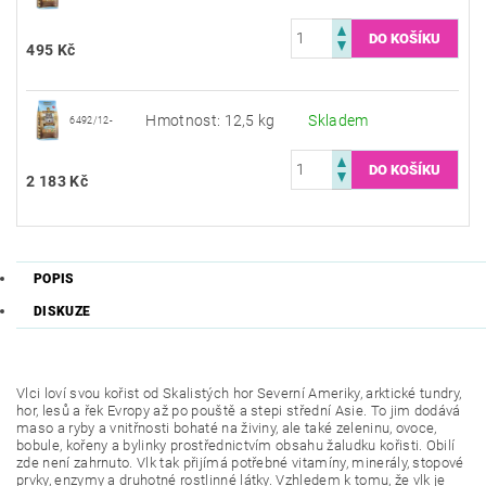
495 Kč
Hmotnost: 12,5 kg
Skladem
6492/12-
2 183 Kč
POPIS
DISKUZE
Vlci loví svou kořist od Skalistých hor Severní Ameriky, arktické tundry,
hor, lesů a řek Evropy až po pouště a stepi střední Asie. To jim dodává
maso a ryby a vnitřnosti bohaté na živiny, ale také zeleninu, ovoce,
bobule, kořeny a bylinky prostřednictvím obsahu žaludku kořisti. Obilí
zde není zahrnuto. Vlk tak přijímá potřebné vitamíny, minerály, stopové
prvky, enzymy a druhotné rostlinné látky. Vzhledem k tomu, že vlk je