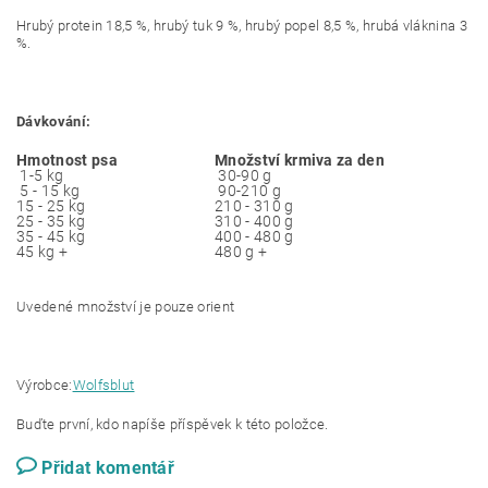
Hrubý protein 18,5 %, hrubý tuk 9 %, hrubý popel 8,5 %, hrubá vláknina 3
%.
Dávkování:
Hmotnost psa
Množství krmiva za den
1-5 kg
30-90 g
5 - 15 kg
90-210 g
15 - 25 kg
210 - 310 g
25 - 35 kg
310 - 400 g
35 - 45 kg
400 - 480 g
45 kg +
480 g +
Uvedené množství je pouze orient
Výrobce:
Wolfsblut
Buďte první, kdo napíše příspěvek k této položce.
Přidat komentář