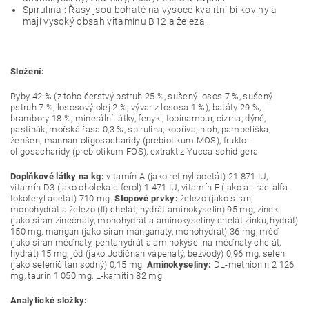
Spirulina : Řasy jsou bohaté na vysoce kvalitní bílkoviny a
mají vysoký obsah vitamínu B12 a železa.
Složení:
Ryby 42 % (z toho čerstvý pstruh 25 %, sušený losos 7 %, sušený
pstruh 7 %, lososový olej 2 %, vývar z lososa 1 %), batáty 29 %,
brambory 18 %, minerální látky, fenykl, topinambur, cizrna, dýně,
pastinák, mořská řasa 0,3 %, spirulina, kopřiva, hloh, pampeliška,
ženšen, mannan-oligosacharidy (prebiotikum MOS), frukto-
oligosacharidy (prebiotikum FOS), extrakt z Yucca schidigera.
Doplňkové látky na kg:
vitamín A (jako retinyl acetát) 21 871 IU,
vitamín D3 (jako cholekalciferol) 1 471 IU, vitamín E (jako all-rac-alfa-
tokoferyl acetát) 710 mg.
Stopové prvky:
železo (jako síran,
monohydrát a železo (II) chelát, hydrát aminokyselin) 95 mg, zinek
(jako síran zinečnatý, monohydrát a aminokyseliny chelát zinku, hydrát)
150 mg, mangan (jako síran manganatý, monohydrát) 36 mg, měď
(jako síran měďnatý, pentahydrát a aminokyselina měďnatý chelát,
hydrát) 15 mg, jód (jako Jodičnan vápenatý, bezvodý) 0,96 mg, selen
(jako seleničitan sodný) 0,15 mg.
Aminokyseliny:
DL-methionin 2 126
mg, taurin 1 050 mg, L-karnitin 82 mg.
Analytické složky: