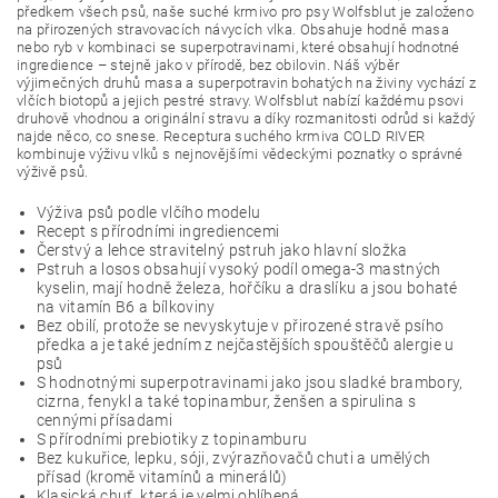
předkem všech psů, naše suché krmivo pro psy Wolfsblut je založeno
na přirozených stravovacích návycích vlka. Obsahuje hodně masa
nebo ryb v kombinaci se superpotravinami, které obsahují hodnotné
ingredience – stejně jako v přírodě, bez obilovin. Náš výběr
výjimečných druhů masa a superpotravin bohatých na živiny vychází z
vlčích biotopů a jejich pestré stravy. Wolfsblut nabízí každému psovi
druhově vhodnou a originální stravu a díky rozmanitosti odrůd si každý
najde něco, co snese. Receptura suchého krmiva COLD RIVER
kombinuje výživu vlků s nejnovějšími vědeckými poznatky o správné
výživě psů.
Výživa psů podle vlčího modelu
Recept s přírodními ingrediencemi
Čerstvý a lehce stravitelný pstruh jako hlavní složka
Pstruh a losos obsahují vysoký podíl omega-3 mastných
kyselin, mají hodně železa, hořčíku a draslíku a jsou bohaté
na vitamín B6 a bílkoviny
Bez obilí, protože se nevyskytuje v přirozené stravě psího
předka a je také jedním z nejčastějších spouštěčů alergie u
psů
S hodnotnými superpotravinami jako jsou sladké brambory,
cizrna, fenykl a také topinambur, ženšen a spirulina s
cennými přísadami
S přírodními prebiotiky z topinamburu
Bez kukuřice, lepku, sóji, zvýrazňovačů chuti a umělých
přísad (kromě vitamínů a minerálů)
Klasická chuť, která je velmi oblíbená