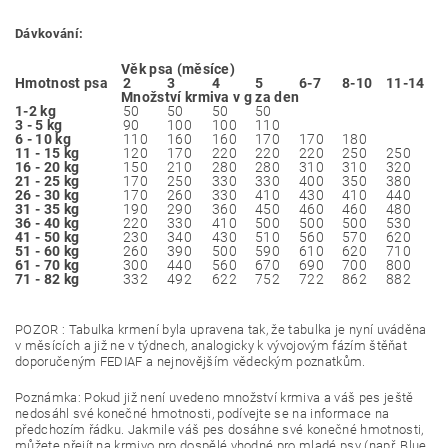
Dávkování:
Věk psa (měsíce)
Hmotnost psa
2
3
4
5
6-7
8-10
11-14
Množství krmiva v g za den
1-2 kg
50
50
50
50
3 - 5 kg
90
100
100
110
6 - 10 kg
110
160
160
170
170
180
11 - 15 kg
120
170
220
220
220
250
250
16 - 20 kg
150
210
280
280
310
310
320
21 - 25 kg
170
250
330
330
400
350
380
26 - 30 kg
170
260
330
410
430
410
440
31 - 35 kg
190
290
360
450
460
460
480
36 - 40 kg
220
330
410
500
500
500
530
41 - 50 kg
230
340
430
510
560
570
620
51 - 60 kg
260
390
500
590
610
620
710
61 - 70 kg
300
440
560
670
690
700
800
71 - 82 kg
332
492
622
752
722
862
882
POZOR : Tabulka krmení byla upravena tak, že tabulka je nyní uváděna
v měsících a již ne v týdnech, analogicky k vývojovým fázím štěňat
doporučeným FEDIAF a nejnovějším vědeckým poznatkům.
Poznámka: Pokud již není uvedeno množství krmiva a váš pes ještě
nedosáhl své konečné hmotnosti, podívejte se na informace na
předchozím řádku. Jakmile váš pes dosáhne své konečné hmotnosti,
můžete přejít na krmivo pro dospělé vhodné pro mladé psy (např. Blue