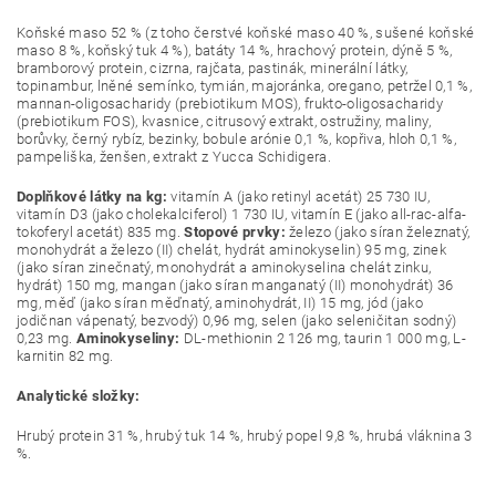
Koňské maso 52 % (z toho čerstvé koňské maso 40 %, sušené koňské
maso 8 %, koňský tuk 4 %), batáty 14 %, hrachový protein, dýně 5 %,
bramborový protein, cizrna, rajčata, pastinák, minerální látky,
topinambur, lněné semínko, tymián, majoránka, oregano, petržel 0,1 %,
mannan-oligosacharidy (prebiotikum MOS), frukto-oligosacharidy
(prebiotikum FOS), kvasnice, citrusový extrakt, ostružiny, maliny,
borůvky, černý rybíz, bezinky, bobule arónie 0,1 %, kopřiva, hloh 0,1 %,
pampeliška, ženšen, extrakt z Yucca Schidigera.
Doplňkové látky na kg:
vitamín A (jako retinyl acetát) 25 730 IU,
vitamín D3 (jako cholekalciferol) 1 730 IU, vitamín E (jako all-rac-alfa-
tokoferyl acetát) 835 mg.
Stopové prvky:
železo (jako síran železnatý,
monohydrát a železo (II) chelát, hydrát aminokyselin) 95 mg, zinek
(jako síran zinečnatý, monohydrát a aminokyselina chelát zinku,
hydrát) 150 mg, mangan (jako síran manganatý (II) monohydrát) 36
mg, měď (jako síran měďnatý, aminohydrát, II) 15 mg, jód (jako
jodičnan vápenatý, bezvodý) 0,96 mg, selen (jako seleničitan sodný)
0,23 mg.
Aminokyseliny:
DL-methionin 2 126 mg, taurin 1 000 mg, L-
karnitin 82 mg.
Analytické složky:
Hrubý protein 31 %, hrubý tuk 14 %, hrubý popel 9,8 %, hrubá vláknina 3
%.