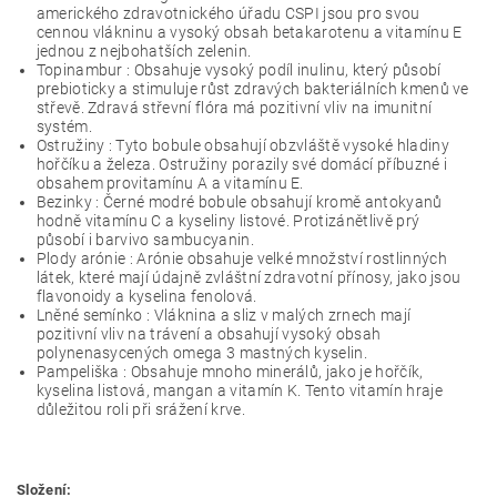
amerického zdravotnického úřadu CSPI jsou pro svou
cennou vlákninu a vysoký obsah betakarotenu a vitamínu E
jednou z nejbohatších zelenin.
Topinambur : Obsahuje vysoký podíl inulinu, který působí
prebioticky a stimuluje růst zdravých bakteriálních kmenů ve
střevě. Zdravá střevní flóra má pozitivní vliv na imunitní
systém.
Ostružiny : Tyto bobule obsahují obzvláště vysoké hladiny
hořčíku a železa. Ostružiny porazily své domácí příbuzné i
obsahem provitamínu A a vitamínu E.
Bezinky : Černé modré bobule obsahují kromě antokyanů
hodně vitamínu C a kyseliny listové. Protizánětlivě prý
působí i barvivo sambucyanin.
Plody arónie : Arónie obsahuje velké množství rostlinných
látek, které mají údajně zvláštní zdravotní přínosy, jako jsou
flavonoidy a kyselina fenolová.
Lněné semínko : Vláknina a sliz v malých zrnech mají
pozitivní vliv na trávení a obsahují vysoký obsah
polynenasycených omega 3 mastných kyselin.
Pampeliška : Obsahuje mnoho minerálů, jako je hořčík,
kyselina listová, mangan a vitamín K. Tento vitamín hraje
důležitou roli při srážení krve.
Složení: