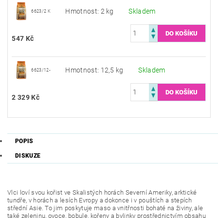
Hmotnost: 2 kg
Skladem
6623/2 K
547 Kč
Hmotnost: 12,5 kg
Skladem
6623/12-
2 329 Kč
POPIS
DISKUZE
Vlci loví svou kořist ve Skalistých horách Severní Ameriky, arktické
tundře, v horách a lesích Evropy a dokonce i v pouštích a stepích
střední Asie. To jim poskytuje maso a vnitřnosti bohaté na živiny, ale
také zeleninu, ovoce, bobule, kořeny a bylinky prostřednictvím obsahu