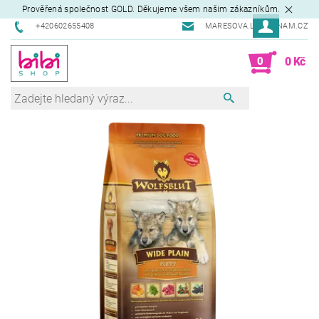
Prověřená společnost GOLD. Děkujeme všem našim zákazníkům.
+420602655408
MARESOVA.L@SEZNAM.CZ
0
0 Kč