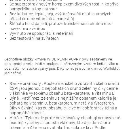
Se superpotravinovým komplexem divokých rostlin kopřiva,
pampeliška a topinambur
Bez kukuřice, lepku, sóji, zvýrazňovačů chuti a umělých
přísad (kromě vitamínů a minerálů)
Štěňata ho ráda jedí, protože koňské maso chutná mezi
hovězím a zvěřinou
Vyvinuto ve spolupráci s veterináři
Bez testování na zvířatech
Jednotlivé složky krmiva WIDE PLAIN PUPPY byly sestaveny ve
spolupráci s veterináři v souladu s přirozeným vzorem kořisti vlka a
poznatky holistické výživy psů. Díky tomu je suché krmivo Wolfsblut
jedinečné.
Sladké brambory : Podle amerického zdravotnického úřadu
CSPI jsou jednou z nejbohatších druhů zeleniny díky cenné
vláknině a vysokému obsahu beta-karotenu a vitamínu E.
Dýně : Patří mezi zeleninu s nejnižším obsahem kalorií a je
bohatá na vitamín C, betakaroten, minerály a fytosteroly.
Díky vláknině, kterou obsahuje, je velmi dobře stravitelná a
napomáhá trávení.
Hrášek : Tyto malé proteinové svačiny obsahují nenasycené
mastné kyseliny a spoustu vlákniny, která je dobrá pro
trávení a může regulovat hladinu cukru v krvi. Podle