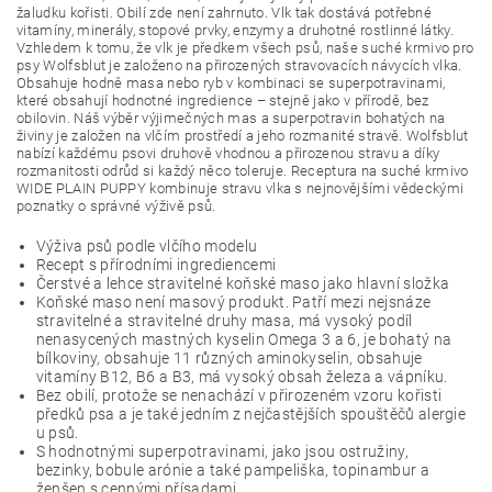
žaludku kořisti. Obilí zde není zahrnuto. Vlk tak dostává potřebné
vitamíny, minerály, stopové prvky, enzymy a druhotné rostlinné látky.
Vzhledem k tomu, že vlk je předkem všech psů, naše suché krmivo pro
psy Wolfsblut je založeno na přirozených stravovacích návycích vlka.
Obsahuje hodně masa nebo ryb v kombinaci se superpotravinami,
které obsahují hodnotné ingredience – stejně jako v přírodě, bez
obilovin. Náš výběr výjimečných mas a superpotravin bohatých na
živiny je založen na vlčím prostředí a jeho rozmanité stravě. Wolfsblut
nabízí každému psovi druhově vhodnou a přirozenou stravu a díky
rozmanitosti odrůd si každý něco toleruje. Receptura na suché krmivo
WIDE PLAIN PUPPY kombinuje stravu vlka s nejnovějšími vědeckými
poznatky o správné výživě psů.
Výživa psů podle vlčího modelu
Recept s přírodními ingrediencemi
Čerstvé a lehce stravitelné koňské maso jako hlavní složka
Koňské maso není masový produkt. Patří mezi nejsnáze
stravitelné a stravitelné druhy masa, má vysoký podíl
nenasycených mastných kyselin Omega 3 a 6, je bohatý na
bílkoviny, obsahuje 11 různých aminokyselin, obsahuje
vitamíny B12, B6 a B3, má vysoký obsah železa a vápníku.
Bez obilí, protože se nenachází v přirozeném vzoru kořisti
předků psa a je také jedním z nejčastějších spouštěčů alergie
u psů.
S hodnotnými superpotravinami, jako jsou ostružiny,
bezinky, bobule arónie a také pampeliška, topinambur a
ženšen s cennými přísadami