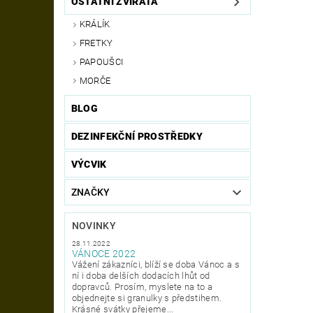
OSTATNÍ ZVÍŘATA
KRÁLÍK
FRETKY
PAPOUŠCI
MORČE
BLOG
DEZINFEKČNÍ PROSTŘEDKY
VÝCVIK
ZNAČKY
NOVINKY
28.11.2022
VÁNOCE 2022
Vážení zákazníci, blíží se doba Vánoc a s
ní i doba delších dodacích lhůt od
dopravců. Prosím, myslete na to a
objednejte si granulky s předstihem.
Krásné svátky přejeme...