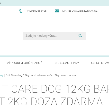
m.
+420602655408
MARESOVA.L@SEZNAM.CZ
VÝPRODEJ, AKČNÍ ZBOŽÍ
3D SAMOLEPKY
OSTATNÍ ZV
nky
CHODNÍ PODMÍNKY
Brit Care dog 12kg barel zdarma a Cat 2kg doza zdarma
NAPIŠTE NÁM
KONTAKTY
REK
IT CARE DOG 12KG B
T 2KG DOZA ZDARMA