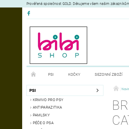
Prověřená společnost GOLD. Děkujeme všem našim zákazníků
PSI
KOČKY
SEZONNÍ ZBOŽÍ
DEZINFEKČNÍ PROSTŘEDKY
VÝCVIK
Novi
OB
PSI
KRMIVO PRO PSY
BR
MOJE OBJEDNÁVKA
ANTIPARAZITIKA
CA
PAMLSKY
PÉČE O PSA