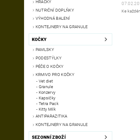
HRAČKY
07.02.20
NUTRIČNÍ DOPLŇKY
Ke každém
VÝHODNÁ BALENÍ
KONTEJNERY NA GRANULE
KOČKY
PAMLSKY
PODESTÝLKY
PÉČE O KOČKY
KRMIVO PRO KOČKY
Vet diet
Granule
Konzervy
Kapsičky
Tetra Pack
Kitty Milk
ANTIPARAZITIKA
KONTEJNERY NA GRANULE
SEZONNÍ ZBOŽÍ