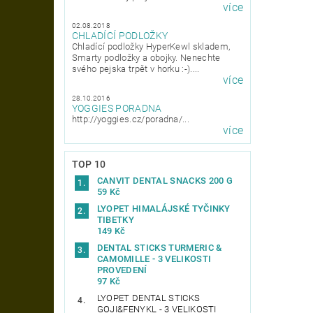
více
02.08.2018
CHLADÍCÍ PODLOŽKY
Chladící podložky HyperKewl skladem,
Smarty podložky a obojky. Nenechte
svého pejska trpět v horku :-)....
více
28.10.2016
YOGGIES PORADNA
http://yoggies.cz/poradna/...
více
TOP 10
CANVIT DENTAL SNACKS 200 G
59 Kč
LYOPET HIMALÁJSKÉ TYČINKY
TIBETKY
149 Kč
DENTAL STICKS TURMERIC &
CAMOMILLE - 3 VELIKOSTI
PROVEDENÍ
97 Kč
LYOPET DENTAL STICKS
GOJI&FENYKL - 3 VELIKOSTI