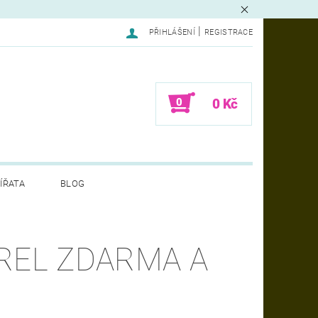
|
PŘIHLÁŠENÍ
REGISTRACE
0
0 Kč
ÍŘATA
BLOG
LAMACE - FORMULÁŘ
AREL ZDARMA A