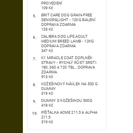
PROVEDENÍ
109 Kč
BRIT CARE DOG GRAIN-FREE
SENIOR&LIGHT - 12KG BALENÍ
DOPRAVA ZDARMA
133 Kč
CALIBRA DOG LIFE ADULT
MEDIUM BREED LAMB - 12KG
DOPRAVA ZDARMA
347 Kč
K1 MIRACLE COAT DOPLNĚK
STRAVY - RYCHLÝ RŮST SRSTI.
180, 360 A 720 TBL., DOPRAVA
ZDARMA
913 Kč
KOŽEŠINOVÝ NÁVLEK NA 500 G
DUMMY
319 Kč
DUMMY S KOŽEŠINOU 500G
418 Kč
PÍŠŤALKA ACME 211,5 A ALPHA
211,5
319 Kč