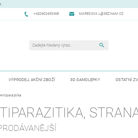
m.
+420602655408
MARESOVA.L@SEZNAM.CZ
VÝPRODEJ, AKČNÍ ZBOŽÍ
3D SAMOLEPKY
OSTATNÍ ZV
CHODNÍ PODMÍNKY
Antiparazitika
NAPIŠTE NÁM
KONTAKTY
REK
TIPARAZITIKA
, STRANA
PRODÁVANĚJŠÍ