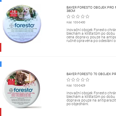
BAYER FORESTO OBOJEK PRO 
38CM
Kód:
100-0430
Inovační obojek Foresto chrán
blechám a klíšťatům po dobu
cena dopravy pouze na antipa
ručně opravena po odeslání o
BAYER FORESTO 70 OBOJEK P
Kód:
100-0429
Inovační obojek Foresto chrán
blechám a klíšťatům po dobu
doprava pouze na antiparazit
po objednání.