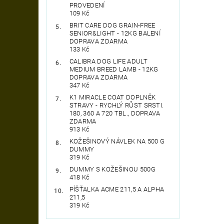
PROVEDENÍ
109 Kč
BRIT CARE DOG GRAIN-FREE
SENIOR&LIGHT - 12KG BALENÍ
DOPRAVA ZDARMA
133 Kč
CALIBRA DOG LIFE ADULT
MEDIUM BREED LAMB - 12KG
DOPRAVA ZDARMA
347 Kč
K1 MIRACLE COAT DOPLNĚK
STRAVY - RYCHLÝ RŮST SRSTI.
180, 360 A 720 TBL., DOPRAVA
ZDARMA
913 Kč
KOŽEŠINOVÝ NÁVLEK NA 500 G
DUMMY
319 Kč
DUMMY S KOŽEŠINOU 500G
418 Kč
PÍŠŤALKA ACME 211,5 A ALPHA
211,5
319 Kč