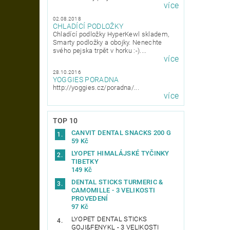
více
02.08.2018
CHLADÍCÍ PODLOŽKY
Chladící podložky HyperKewl skladem,
Smarty podložky a obojky. Nenechte
svého pejska trpět v horku :-)....
více
28.10.2016
YOGGIES PORADNA
http://yoggies.cz/poradna/...
více
TOP 10
CANVIT DENTAL SNACKS 200 G
59 Kč
LYOPET HIMALÁJSKÉ TYČINKY
TIBETKY
149 Kč
DENTAL STICKS TURMERIC &
CAMOMILLE - 3 VELIKOSTI
PROVEDENÍ
97 Kč
LYOPET DENTAL STICKS
GOJI&FENYKL - 3 VELIKOSTI