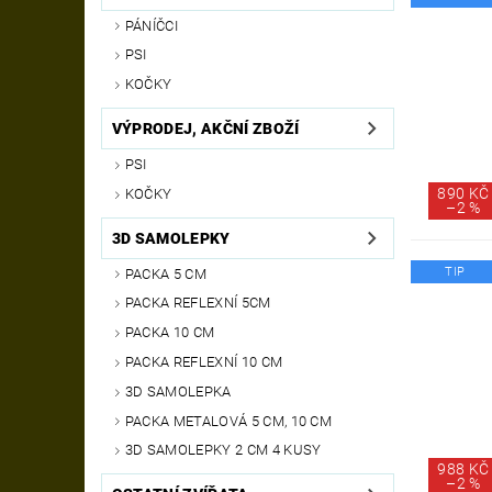
PÁNÍČCI
PSI
KOČKY
VÝPRODEJ, AKČNÍ ZBOŽÍ
PSI
890 KČ
KOČKY
–
2 %
3D SAMOLEPKY
TIP
PACKA 5 CM
PACKA REFLEXNÍ 5CM
PACKA 10 CM
PACKA REFLEXNÍ 10 CM
3D SAMOLEPKA
PACKA METALOVÁ 5 CM, 10 CM
3D SAMOLEPKY 2 CM 4 KUSY
988 KČ
–
2 %