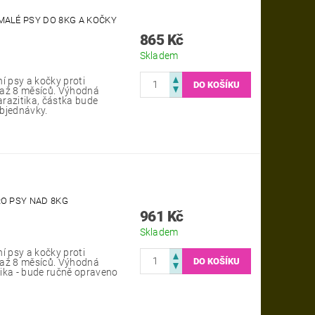
MALÉ PSY DO 8KG A KOČKY
865 Kč
Skladem
í psy a kočky proti
 až 8 měsíců. Výhodná
razitika, částka bude
bjednávky.
RO PSY NAD 8KG
961 Kč
Skladem
í psy a kočky proti
 až 8 měsíců. Výhodná
ika - bude ručně opraveno