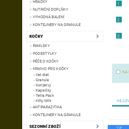
HRAČKY
1.
NUTRIČNÍ DOPLŇKY
VÝHODNÁ BALENÍ
2.
KONTEJNERY NA GRANULE
3.
KOČKY
PAMLSKY
PODESTÝLKY
PÉČE O KOČKY
KRMIVO PRO KOČKY
NA 
Vet diet
Granule
Konzervy
Kapsičky
Tetra Pack
Kitty Milk
NEJLE
ANTIPARAZITIKA
KONTEJNERY NA GRANULE
SEZONNÍ ZBOŽÍ
TIP