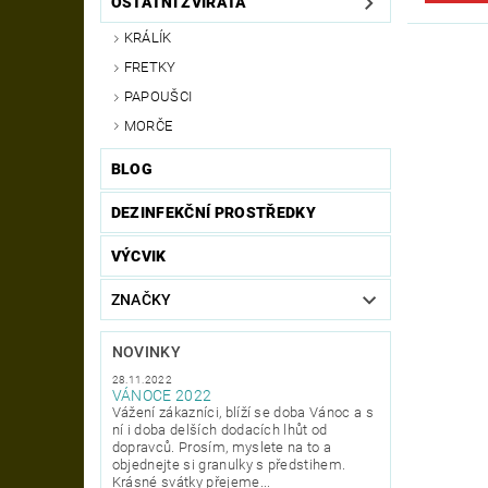
OSTATNÍ ZVÍŘATA
KRÁLÍK
FRETKY
PAPOUŠCI
MORČE
BLOG
DEZINFEKČNÍ PROSTŘEDKY
VÝCVIK
ZNAČKY
NOVINKY
28.11.2022
VÁNOCE 2022
Vážení zákazníci, blíží se doba Vánoc a s
ní i doba delších dodacích lhůt od
dopravců. Prosím, myslete na to a
objednejte si granulky s předstihem.
Krásné svátky přejeme...