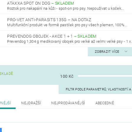
ATAXXA SPOT ON DOG
–
SKLADEM
Roztok pro nakapání na kůži - spot-on pro psy. Nepoužívat u koček...
PRO-VET ANTI-PARASITS 135G
–
NA DOTAZ
Multifunkční produkt ve formě pastilek pro psy všech plemen, 100%...
PREVENDOG OBOJEK - AKCE 1 + 1
–
SKLADEM
Prevendog 1,304 g medikovaný obojek pro velké až velmi velké psy - 1 x.
ZOBRAZIT VÍCE
SKLADĚ
100
Kč
FILTR PODLE PARAMETRŮ, VLASTNOSTÍ 
VNĚJŠÍ
NEJDRAŽŠÍ
NEJPRODÁVANĚJŠÍ
ABECEDNĚ