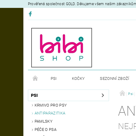
Prověřená společnost GOLD. Děkujeme všem našim zákazníků
PSI
KOČKY
SEZONNÍ ZBOŽÍ
DEZINFEKČNÍ PROSTŘEDKY
VÝCVIK
Psi
OB
PSI
KRMIVO PRO PSY
AN
MOJE OBJEDNÁVKA
ANTIPARAZITIKA
PAMLSKY
NEJ
PÉČE O PSA