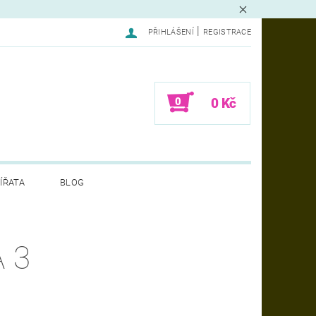
|
PŘIHLÁŠENÍ
REGISTRACE
0
0 Kč
ÍŘATA
BLOG
LAMACE - FORMULÁŘ
 3