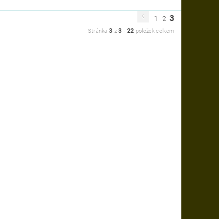
3
1
2
3
3
22
Stránka
z
-
položek celkem