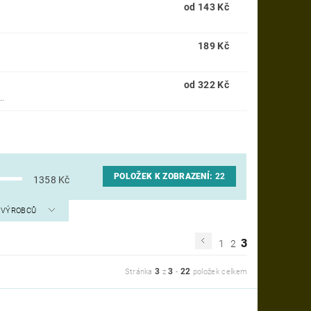
od 143 Kč
189 Kč
od 322 Kč
..
POLOŽEK K ZOBRAZENÍ:
22
1358
Kč
A VÝROBCŮ
3
1
2
3
3
22
Stránka
z
-
položek celkem