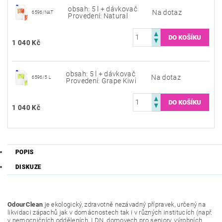
obsah: 5 l + dávkovač
Na dotaz
6596/NAT
Provedení: Natural
1 040 Kč
obsah: 5 l + dávkovač
Na dotaz
6596/5 L
Provedení: Grape Kiwi
1 040 Kč
POPIS
DISKUZE
OdourClean
je ekologický, zdravotně nezávadný přípravek, určený na
likvidaci zápachů jak v domácnostech tak i v různých institucích (např.
v nemocničních odděleních, LDN, domovech pro seniory, výrobních