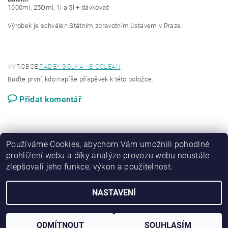
1000ml, 25Oml, 1l a 5l + dávkovač
Výrobek je schválen Státním zdravotním ústavem v Praze.
VÝROBCE:
RADEK SOJKA - BIOCLEAN
Buďte první, kdo napíše příspěvek k této položce.
Přidat komentář
Používáme Cookies, abychom Vám umožnili pohodlné
prohlížení webu a díky analýze provozu webu neustále
zlepšovali jeho funkce, výkon a použitelnost.
|
Zboží.cz
Heureka.cz
NASTAVENÍ
2026 © bibishop, všechna práva vyhrazena
Vytvořil Shoptet
ODMÍTNOUT
SOUHLASÍM