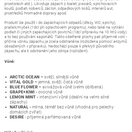
prostorách atd.). Likviduje zápach z toalet, pisoárů, sprchovacích
koutů, podlah, koberců, záclon, odpadkových košů, interiérů aut,
prostředků hromadné dopravy apod.
Produkt lze použít i do zapáchajících odpadů (dřezy, WC, sprchy),
praček/myček (1dcl při oplachovém programu), nebo také na vytírání
podlah či jiných zapáchajících povrchů (1dcl přípravku na 10 litrů vody)
a to bez používání saponátů. Takto ošetřené plochy pak příjemně voní -
příčina vzniku zápachu je zcela odstraněna (rozložena pomocí enzymů
obsažených v přípravku). Nedochází pouze k překrytí původního
zápachu, ale k odstranění jeho zdroje (rozložení).
Vůně:
ARCTIC OCEAN –
svěží, silnější vůně
VITAL GOLD –
jemná, svěží, čistá vůně
BLUE FLOWER –
avivážová vůně (velmi oblíbená)
GRAPE+KIWI -
ovocná vůně
LEMON MINT -
intenzivní vůně (ideální na velmi silné
zápachy)
NATURAL -
mírná, téměř bez vůně (vhodná pro pelechy
domácích zvířat)
DESIRE
- příjemná parfémovaná vůně