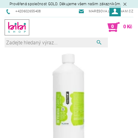
Prověřená společnost GOLD. Děkujeme všem našim zákazníkům.
+420602655408
MARESOVA.L@SEZNAM.CZ
0
0 Kč