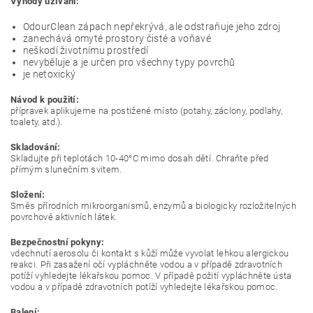
Výhody užívání:
OdourClean zápach nepřekrývá, ale odstraňuje jeho zdroj
zanechává omyté prostory čisté a voňavé
neškodí životnímu prostředí
nevyběluje a je určen pro všechny typy povrchů
je netoxický
Návod k použití:
přípravek aplikujeme na postižené místo (potahy, záclony, podlahy,
toalety, atd.).
Skladování:
Skladujte při teplotách 10-40°C mimo dosah dětí. Chraňte před
přímým slunečním svitem.
Složení:
Směs přírodních mikroorganismů, enzymů a biologicky rozložitelných
povrchově aktivních látek.
Bezpečnostní pokyny:
vdechnutí aerosolu či kontakt s kůží může vyvolat lehkou alergickou
reakci. Při zasažení očí vypláchněte vodou a v případě zdravotních
potíží vyhledejte lékařskou pomoc. V případě požití vypláchněte ústa
vodou a v případě zdravotních potíží vyhledejte lékařskou pomoc.
Balení: