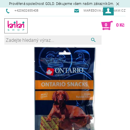
Prověřená společnost GOLD. Děkujeme všem našim zákazníkům.
+420602655408
MARESOVA.L@SEZNAM.CZ
0
0 Kč