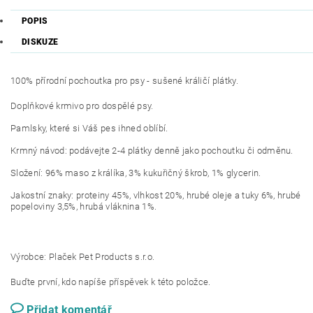
POPIS
DISKUZE
100% přírodní pochoutka pro psy - sušené králičí plátky.
Doplňkové krmivo pro dospělé psy.
Pamlsky, které si Váš pes ihned oblíbí.
Krmný návod: podávejte 2-4 plátky denně jako pochoutku či odměnu.
Složení: 96% maso z králíka, 3% kukuřičný škrob, 1% glycerin.
Jakostní znaky: proteiny 45%, vlhkost 20%, hrubé oleje a tuky 6%, hrubé
popeloviny 3,5%, hrubá vláknina 1%.
Výrobce:
Plaček Pet Products s.r.o.
Buďte první, kdo napíše příspěvek k této položce.
Přidat komentář