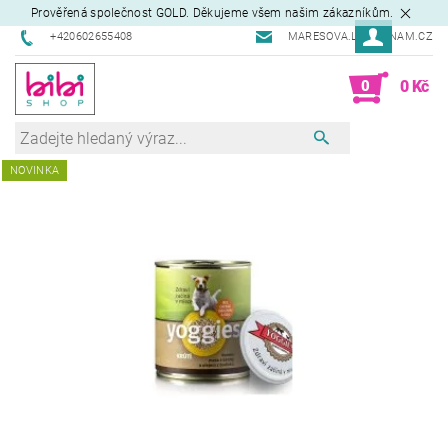
Prověřená společnost GOLD. Děkujeme všem našim zákazníkům.
+420602655408
MARESOVA.L@SEZNAM.CZ
0
0 Kč
NOVINKA