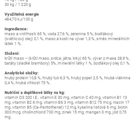
30 kg / 1 220 g
Využitelná energie
484,70 kJ/100 g
Ingredience:
maso a vnitřnosti 65 %, voda 27,6 %, zelenina 5 %, bodlákový
(světlicový olej) 0,1 %, maso a kosti na vývar 1,3 %, směs minerálních
látek 1 %.
Složení:
krůtí maso – (krůtí maso, srdce, játra, krky) 65 %, vývar z masa 28,9 %,
batáty (sladké brambory) 5%, minerální látky 1 %, bodlákový olej 0,1 %.
Analytické složky:
hrubý protein 10,8 %, hrubý tuk 6,3 %, hrubý popel 2,5 %, hrubá vláknina
0,4 %, hrubá vlhkost 75 %.
Nutriční a doplňkové látky na kg:
vitamin D3 200 I.E., vitamin E 30 mg, vitamin C 40 mg, vitamin B1 13
mg, vitamin B2 6 mg, vitamin B6 3 mg, vitamin B12 75 mcg, niacin 17
mg, vitamin B5 (Ca-Pantothenat) 12 mg, kyselina listová 6 mg, biotin
300 mcg, cholinchlorid 700 mg, zinek 15 mg, mangan 3 mg, jód 0,75
mg.