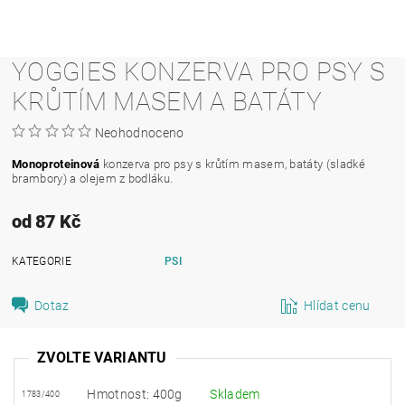
YOGGIES KONZERVA PRO PSY S
KRŮTÍM MASEM A BATÁTY
Neohodnoceno
Monoproteinová
konzerva pro psy s krůtím masem, batáty (sladké
brambory) a olejem z bodláku.
od 87 Kč
KATEGORIE
PSI
Dotaz
Hlídat cenu
ZVOLTE VARIANTU
Hmotnost: 400g
Skladem
1783/400