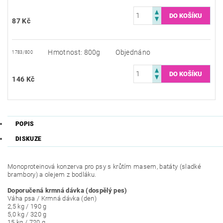
87 Kč
Hmotnost: 800g
Objednáno
1783/800
146 Kč
POPIS
DISKUZE
Monoproteinová konzerva pro psy s krůtím masem, batáty (sladké
brambory) a olejem z bodláku.
Doporučená krmná dávka (dospělý pes)
Váha psa / Krmná dávka (den)
2,5 kg / 190 g
5,0 kg / 320 g
15 kg / 720 g